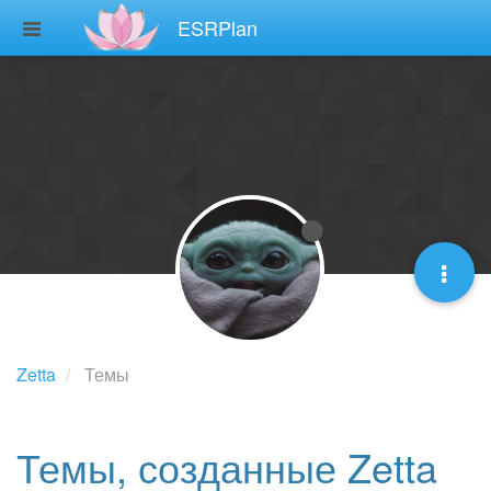
ESRPlan
Zetta
Темы
Темы, созданные Zetta