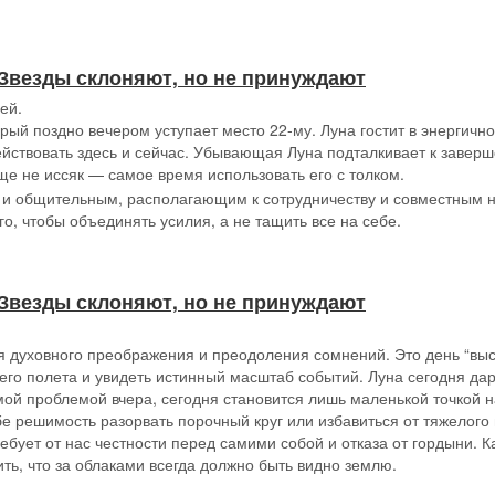
 // Звезды склоняют, но не принуждают
ей.
орый поздно вечером уступает место 22-му. Луна гостит в энергич
йствовать здесь и сейчас. Убывающая Луна подталкивает к заверш
е не иссяк — самое время использовать его с толком.
м и общительным, располагающим к сотрудничеству и совместным 
о, чтобы объединять усилия, а не тащить все на себе.
 // Звезды склоняют, но не принуждают
я духовного преображения и преодоления сомнений. Это день “высо
ьего полета и увидеть истинный масштаб событий. Луна сегодня да
мой проблемой вчера, сегодня становится лишь маленькой точкой н
е решимость разорвать порочный круг или избавиться от тяжелого 
ебует от нас честности перед самими собой и отказа от гордыни. Ка
ить, что за облаками всегда должно быть видно землю.