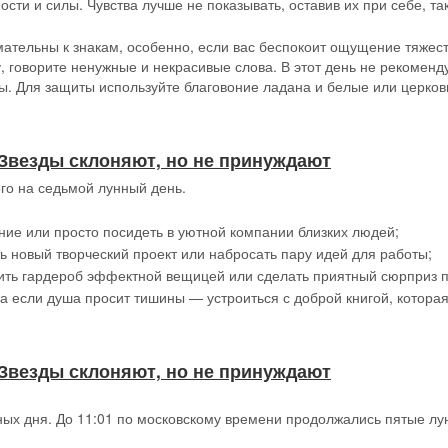
сти и силы. Чувства лучше не показывать, оставив их при себе, та
тельны к знакам, особенно, если вас беспокоит ощущение тяжести 
 говорите ненужные и некрасивые слова. В этот день не рекоменд
ы. Для защиты используйте благовоние ладана и белые или церков
 // Звезды склоняют, но не принуждают
ого на седьмой лунный день.
ние или просто посидеть в уютной компании близких людей;
ть новый творческий проект или набросать пару идей для работы;
ить гардероб эффектной вещицей или сделать приятный сюрприз п
, а если душа просит тишины — устроиться с доброй книгой, которая
 // Звезды склоняют, но не принуждают
ных дня. До 11:01 по московскому времени продолжались пятые лу