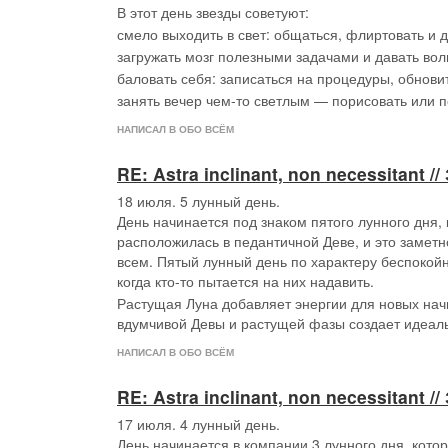
В этот день звезды советуют:
смело выходить в свет: общаться, флиртовать и д
загружать мозг полезными задачами и давать вол
баловать себя: записаться на процедуры, обнови
занять вечер чем-то светлым — порисовать или п
НАПИСАЛ В ОБО ВСЁМ
RE: Astra inclinant, non necessitant
В восемнадцатый лунный день каждому из нас суж
18 июля. 5 лунный день.
отражение. А кому-то придется отчищать поверхно
День начинается под знаком пятого лунного дня,
В этот день поберегите почки и поясницу, не наг
расположилась в педантичной Деве, и это заметно
оно приобретает целительных характер. Почистит
всем. Пятый лунный день по характеру беспокой
массаж, йога, посещение сауны или бани. Не стои
когда кто-то пытается на них надавить.
Растущая Луна добавляет энергии для новых нач
вдумчивой Девы и растущей фазы создает идеаль
НАПИСАЛ В ОБО ВСЁМ
RE: Astra inclinant, non necessitant
17 июля. 4 лунный день.
День начинается в компании 3 лунного дня, кото