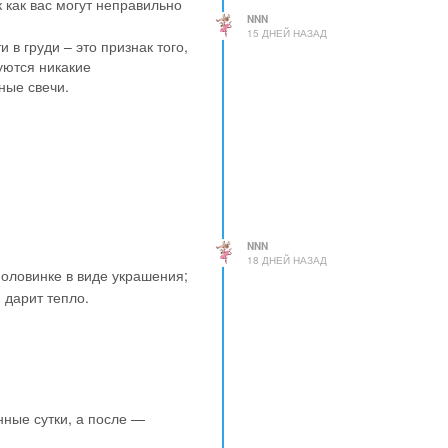
к как вас могут неправильно
NNN
15 ДНЕЙ НАЗАД
в груди – это признак того,
уются никакие
ные свечи.
NNN
18 ДНЕЙ НАЗАД
оловинке в виде украшения;
 дарит тепло.
нные сутки, а после —