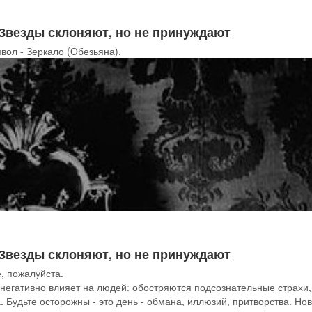
 // Звезды склоняют, но не принуждают
мвол - Зеркало (Обезьяна).
 // Звезды склоняют, но не принуждают
, пожалуйста.
 негативно влияет на людей: обостряются подсознательные страхи, 
. Будьте осторожны - это день - обмана, иллюзий, притворства. Но