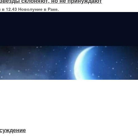
 // Звезды склоняют, но не принуждают
 в 12.43 Новолуние в Раке.
бсуждение