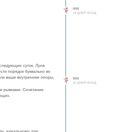
NNN
19 ДНЕЙ НАЗАД
Кто-то увидит искаженное
 следующих суток. Луна
как в восемнадцатые сутки
ести порядок буквально во
 процедуры для кожи,
 ли ваши внутренние опоры,
NNN
20 ДНЕЙ НАЗАД
ми рывками. Сочетание
ющих.
оду, идеальному для