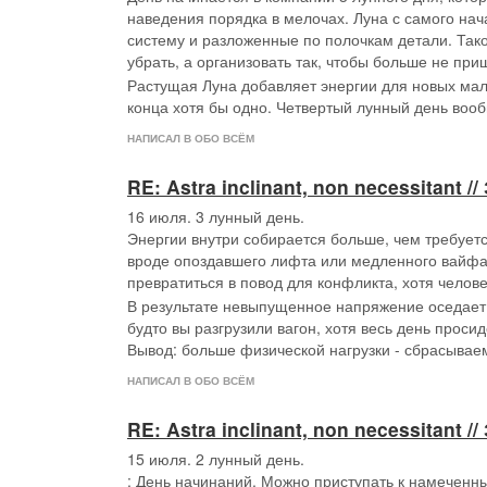
наведения порядка в мелочах. Луна с самого нача
систему и разложенные по полочкам детали. Так
убрать, а организовать так, чтобы больше не при
Растущая Луна добавляет энергии для новых мале
конца хотя бы одно. Четвертый лунный день воо
НАПИСАЛ В ОБО ВСЁМ
RE: Astra inclinant, non necessitant
16 июля. 3 лунный день.
Энергии внутри собирается больше, чем требует
вроде опоздавшего лифта или медленного вайфая
превратиться в повод для конфликта, хотя челов
В результате невыпущенное напряжение оседает в
будто вы разгрузили вагон, хотя весь день проси
Вывод: больше физической нагрузки - сбрасываем
НАПИСАЛ В ОБО ВСЁМ
RE: Astra inclinant, non necessitant
15 июля. 2 лунный день.
: День начинаний. Можно приступать к намеченн