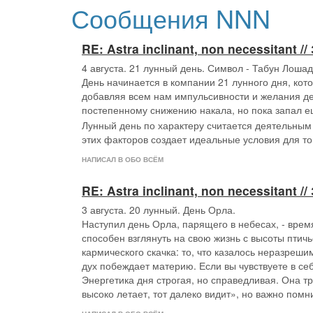
Сообщения NNN
RE: Astra inclinant, non necessitant
4 августа. 21 лунный день. Символ - Табун Лошад
День начинается в компании 21 лунного дня, кот
добавляя всем нам импульсивности и желания де
постепенному снижению накала, но пока запал ещ
Лунный день по характеру считается деятельны
этих факторов создает идеальные условия для тог
НАПИСАЛ В ОБО ВСЁМ
RE: Astra inclinant, non necessitant
3 августа. 20 лунный. День Орла.
Наступил день Орла, парящего в небесах, - врем
способен взглянуть на свою жизнь с высоты птич
кармического скачка: то, что казалось неразреши
дух побеждает материю. Если вы чувствуете в себ
Энергетика дня строгая, но справедливая. Она тр
высоко летает, тот далеко видит», но важно помн