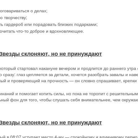
оговариваться о делах;
ю творчеству;
ть гардероб или порадовать близких подарками;
очитать что-то доброе и вдохновляющее.
 // Звезды склоняют, но не принуждают
дено увидеть зеркало своей души. У кого-то оно чистое и ровное. 
сть от налета, пятен и грязи.
 который стартовал накануне вечером и продлится до раннего утра
ружайте желудок. Сегодня особенно рекомендуется голодание, так 
 сразу: глаз цепляется за детали, хочется разобрать завалы и нав
е почки, толстый и тонкий кишечник. Хорошие эффект будут иметь
ный и проверяющий на прочность — он словно спрашивает, крепки
т много спать.
инаний и помогает копить силы, но пока не торопит с решительны
ный фон для того, чтобы слушать себя внимательнее, чем окружа
 // Звезды склоняют, но не принуждают
рый в 08:07 уступает место 4-му — спокойному и вдумчивому пери