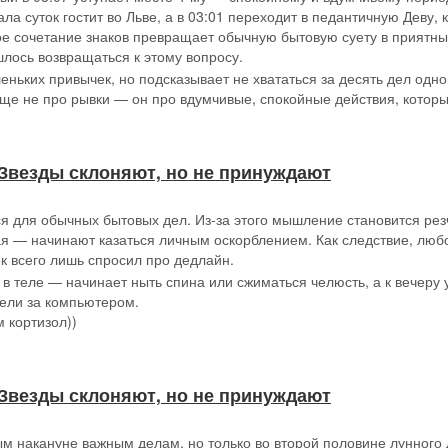
ла суток гостит во Льве, а в 03:01 переходит в педантичную Деву, 
ое сочетание знаков превращает обычную бытовую суету в приятный
шлось возвращаться к этому вопросу.
ньких привычек, но подсказывает не хвататься за десять дел одно
бще не про рывки — он про вдумчивые, спокойные действия, которы
 // Звезды склоняют, но не принуждают
ся для обычных бытовых дел. Из-за этого мышление становится ре
 — начинают казаться личным оскорблением. Как следствие, любо
ек всего лишь спросил про дедлайн.
 теле — начинает ныть спина или сжиматься челюсть, а к вечеру у
дели за компьютером.
 кортизол))
 // Звезды склоняют, но не принуждают
ым накануне важным делам, но только во второй половине лунного 