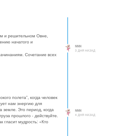
ном и решительном Овне,
ению начатого и
NNN
3 ДНЯ НАЗАД
начинаниям. Сочетание всех
кого полета”, когда человек
рует нам энергию для
а земле. Это период, когда
NNN
груза прошлого - действуйте.
4 ДНЯ НАЗАД
к гласит мудрость: «Кто