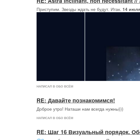
RE: Astra inclinant, non necessitant
Приступим. Звезды ждать не будут. Итак.
14 июля
НАПИСАЛ В ОБО ВСЁМ
RE: Давайте познакомимся!
Доброе утро! Наташи нам всегда нужны)))
НАПИСАЛ В ОБО ВСЁМ
RE: Шаг 16 Визуальный порядок. О