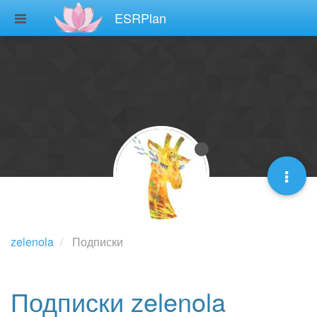
ESRPlan
zelenola
Подписки
Подписки zelenola