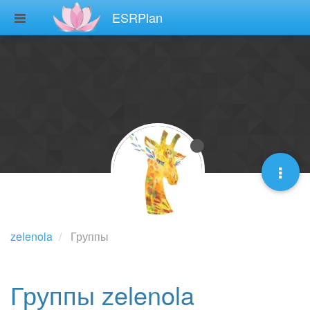
ESRPlan
zelenola
Группы
Группы zelenola