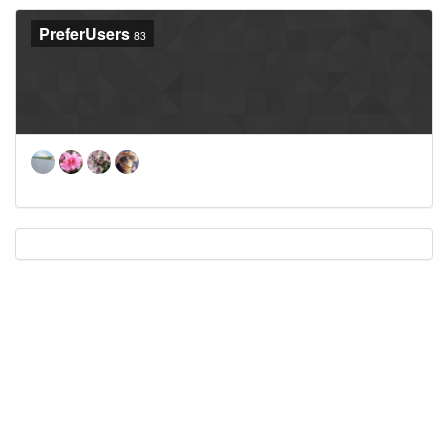
PreferUsers
83