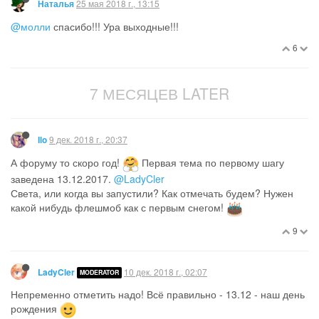
25 мая 2018 г., 13:15
Наталья
@молли
спасибо!!! Ура выходные!!!
6
7 МЕСЯЦЕВ LATER
9 дек. 2018 г., 20:37
Ilo
А форуму то скоро год!
Первая тема по первому шагу
заведена 13.12.2017.
@LadyCler
Света, или когда вы запустили? Как отмечать будем? Нужен
какой нибудь флешмоб как с первым снегом!
9
10 дек. 2018 г., 02:07
LadyCler
MODERATOR
Непременно отметить надо! Всё правильно - 13.12 - наш день
рождения