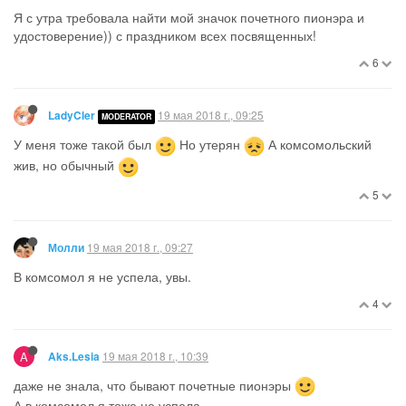
Я с утра требовала найти мой значок почетного пионэра и
удостоверение)) с праздником всех посвященных!
6
19 мая 2018 г., 09:25
LadyCler
MODERATOR
У меня тоже такой был
Но утерян
А комсомольский
жив, но обычный
5
19 мая 2018 г., 09:27
Молли
В комсомол я не успела, увы.
4
A
19 мая 2018 г., 10:39
Aks.Lesia
даже не знала, что бывают почетные пионэры
А в комсомол я тоже не успела