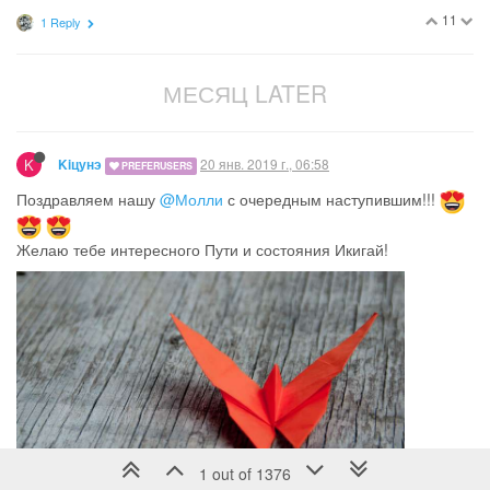
11
1 Reply
МЕСЯЦ LATER
K
20 янв. 2019 г., 06:58
Kiцунэ
PREFERUSERS
Поздравляем нашу
@Молли
с очередным наступившим!!!
Желаю тебе интересного Пути и состояния Икигай!
1 out of 1376