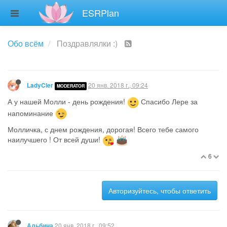
ESRPlan
Обо всём
Поздравлялки :)
20 янв. 2018 г., 09:24
LadyCler
MODERATOR
А у нашей Молли - день рождения!
Спасибо Лере за
напоминание
Молличка, с днем рождения, дорогая! Всего тебе самого
наилучшего ! От всей души!
6
Авторизуйтесь, чтобы ответить
20 янв. 2018 г., 09:52
Альбина