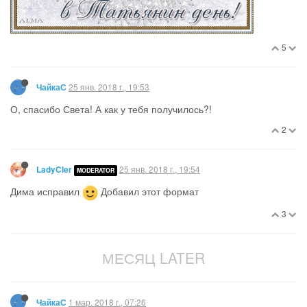
5
25 янв. 2018 г., 19:53
ЧайкаС
О, спасибо Света! А как у тебя получилось?!
2
25 янв. 2018 г., 19:54
LadyCler
MODERATOR
Дима исправил
Добавил этот формат
3
МЕСЯЦ LATER
1 мар. 2018 г., 07:26
ЧайкаС