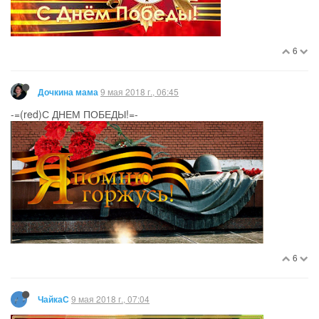
6
9 мая 2018 г., 06:45
Дочкина мама
-=(red)С ДНЕМ ПОБЕДЫ!=-
6
9 мая 2018 г., 07:04
ЧайкаС