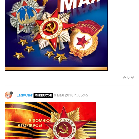
6
9 мая 2018 г., 05:45
LadyCler
MODERATOR