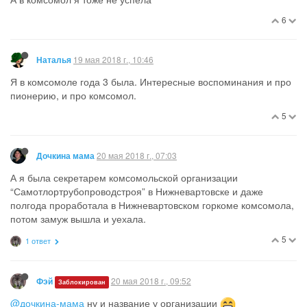
6
19 мая 2018 г., 10:46
Наталья
Я в комсомоле года 3 была. Интересные воспоминания и про
пионерию, и про комсомол.
5
20 мая 2018 г., 07:03
Дочкина мама
А я была секретарем комсомольской организации
“Самотлортрубопроводстроя” в Нижневартовске и даже
полгода проработала в Нижневартовском горкоме комсомола,
потом замуж вышла и уехала.
5
1 ответ
20 мая 2018 г., 09:52
Фэй
Заблокирован
@дочкина-мама
ну и название у организации