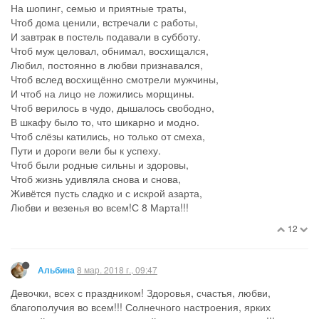
На шопинг, семью и приятные траты,
Чтоб дома ценили, встречали с работы,
И завтрак в постель подавали в субботу.
Чтоб муж целовал, обнимал, восхищался,
Любил, постоянно в любви признавался,
Чтоб вслед восхищённо смотрели мужчины,
И чтоб на лицо не ложились морщины.
Чтоб верилось в чудо, дышалось свободно,
В шкафу было то, что шикарно и модно.
Чтоб слёзы катились, но только от смеха,
Пути и дороги вели бы к успеху.
Чтоб были родные сильны и здоровы,
Чтоб жизнь удивляла снова и снова,
Живётся пусть сладко и с искрой азарта,
Любви и везенья во всем!С 8 Марта!!!
12
8 мар. 2018 г., 09:47
Альбина
Девочки, всех с праздником! Здоровья, счастья, любви,
благополучия во всем!!! Солнечного настроения, ярких