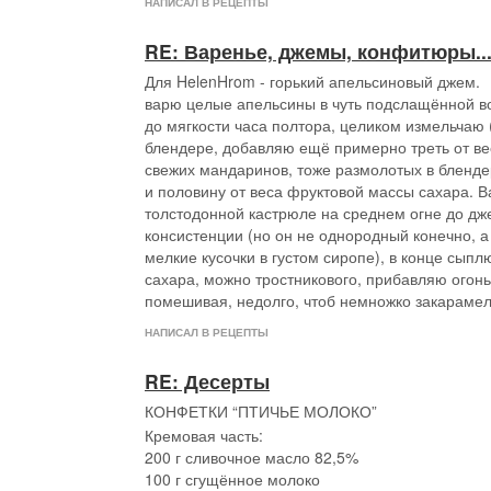
НАПИСАЛ В РЕЦЕПТЫ
добавить сметану, сахар и муку, тщательно пе
и структурной составояющей (в смысле муки) с
Здесь, как видите, фрукты я выкладывала, да 
Уложить на тесто крыжовник, залить сметанны
хватило. Ну и есть мысль, что я ее немного не 
RE: Варенье, джемы, конфитюры..
смазывала потом.
поставить в разогретую до 190 градусов духовк
минут при 220), в следующий раз увеличу врем
И ещё про фрукты. Мое ИМХО - самый вкусный 
Для HelenHrom - горький апельсиновый джем.
Горячим не советую, наоборот стоит даже охла
Но даже со всеми но и если это отличная булка
нектаринами и сливами примерно пополам, но
варю целые апельсины в чуть подслащённой во
сколько труда на неё потрачено (в смысле воо
экспериментировать - добавить персики, абрик
до мягкости часа полтора, целиком измельчаю (
то просто феерично.
груши, ягоды. Из одних яблок-груш не советую,
блендере, добавляю ещё примерно треть от ве
Спасибо, Оля! (И Джейми передай)!
вкусный пирог, но не тот, столько сока они не 
свежих мандаринов, тоже размолотых в бленде
Предупреждаю - абрикосы после тепловой обр
и половину от веса фруктовой массы сахара. В
практически всегда кислят - аккуратно с ними. 
толстодонной кастрюле на среднем огне до д
с нектаринами - должны быть спелые. А если к
консистенции (но он не однородный конечно, а
лучше точечно россыпью,
а ещё лучше не надо
мелкие кусочки в густом сиропе), в конце сып
сливы превосходный вариант
сахара, можно тростникового, прибавляю огонь
помешивая, недолго, чтоб немножко закарамел
НАПИСАЛ В РЕЦЕПТЫ
RE: Десерты
КОНФЕТКИ “ПТИЧЬЕ МОЛОКО”
Кремовая часть:
200 г сливочное масло 82,5%
100 г сгущённое молоко