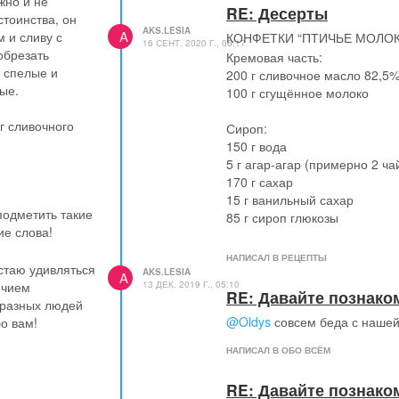
жно и не
RE: Десерты
стоинства, он
AKS.LESIA
A
 и сливу с
КОНФЕТКИ “ПТИЧЬЕ МОЛО
16 СЕНТ. 2020 Г., 06:17
обрезать
Кремовая часть:
ь спелые и
200 г сливочное масло 82,5
ые.
100 г сгущённое молоко
⠀
 г сливочного
Сироп:
просто
150 г вода
занных
5 г агар-агар (примерно 2 ча
.
170 г сахар
го, если нет -
15 г ванильный сахар
подметить такие
85 г сироп глюкозы
ие слова!
таков:
⠀
стекле или
2 белка С0
НАПИСАЛ В РЕЦЕПТЫ
устаю удивляться
половина чайной ложки лим
AKS.LESIA
A
ремешиваете.
13 ДЕК. 2019 Г., 05:10
ичием
⠀
RE: Давайте познако
 муку, щепотку
 разных людей
Приготовление:
ошку.
@Oldys
совсем беда с нашей
о вам!
⠀
оду и
Сливочное масло и сгущенку
НАПИСАЛ В ОБО ВСЁМ
). Если руками,
объединения (все ингредиен
 маслом в
температуры).
RE: Давайте познако
Тесто
Агар-агар залить водой и пе