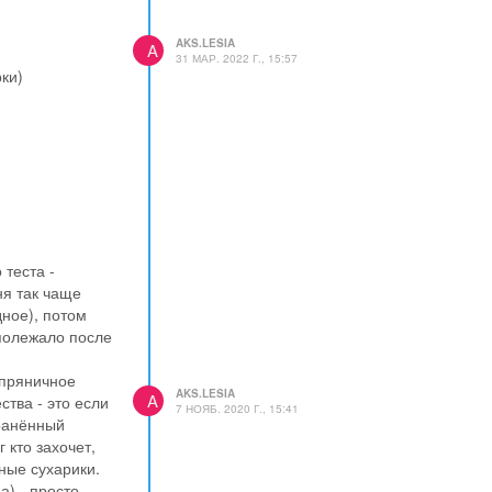
AKS.LESIA
A
31 МАР. 2022 Г., 15:57
рки)
 теста -
ня так чаще
до полного
ное), потом
омнатной
полежало после
 сотейник
-пряничное
озы.
AKS.LESIA
A
тва - это если
, постоянно
7 НОЯБ. 2020 Г., 15:41
транённый
 кто захочет,
ильную пену,
тные сухарики.
а) - просто