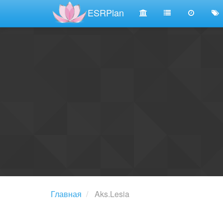
ESRPlan
Главная
Aks.Lesia