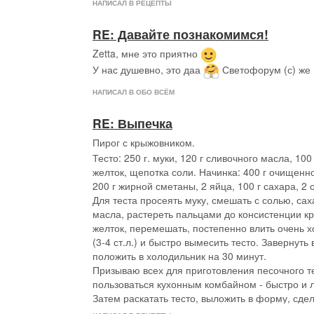
икра - этого достаточно.
НАПИСАЛ В РЕЦЕПТЫ
Иногда делаю с добавками типа слабосоленой 
RE: Давайте познакомимся!
креветок, но и сам по себе он совершенно зам
Ах да, если вы фрукты будете не вываливать, а
мой вкус конечно) - главное не переварить кал
будет у вас совсем нереальная красота
а мне 
Zetta, мне это приятно
Кстати, если вы опять же не ленивы или вам 
У нас душевно, это даа
Светофорум (с) же
Мне понравилось! Очень вкусная корочка, мяк
десерт к примеру для пикника в парке, можно 
захотелось соли немного побольше), не переки
пироги, они тоже чудесны (я делаю, но так как 
НАПИСАЛ В ОБО ВСЁМ
немного удивительно для меня. Круто в общем
только ради порционных десертов для праздни
повторять, учтя свои ошибки.
RE: Выпечка
Если кому интересно про подробности и ошибк
Пирог с крыжовником.
Тесто замешала вчера в 15. Потом периодичес
подниматься начало вечером, часа в 22 увидел
Тесто: 250 г. муки, 120 г сливочного масла, 100 
подползает к полотенцу - переложила полотен
желток, щепотка соли. Начинка: 400 г очищенн
немного подвинула. Видимо зря - есть впечатле
200 г жирной сметаны, 2 яйца, 100 г сахара, 2 с
несколько сдулось вследствие этого. Утром зам
Для теста просеять муку, смешать с солью, са
сверху корочка подсохла, плохое полотенце у 
масла, растереть пальцами до консистенции к
Формировала я, следуя рекомендациям Оли о
желток, перемешать, постепенно влить очень 
подобии булки» и собственным представления
(3-4 ст.л.) и быстро вымесить тесто. Завернуть 
виде чиабатты - то есть никак
просто рукам
положить в холодильник на 30 минут.
Призываю всех для приготовления песочного т
прямоугольник.
пользоваться кухонным комбайном - быстро и 
Оля, какой консистенции у тебя тесто? Мне пок
Затем раскатать тесто, выложить в форму, сде
мое жидковато - расползалось не стесняясь. Х
(довольно высокие, я бы сказала). В миске взби
чашкой отмеряла воду и муку, но кажется, что 