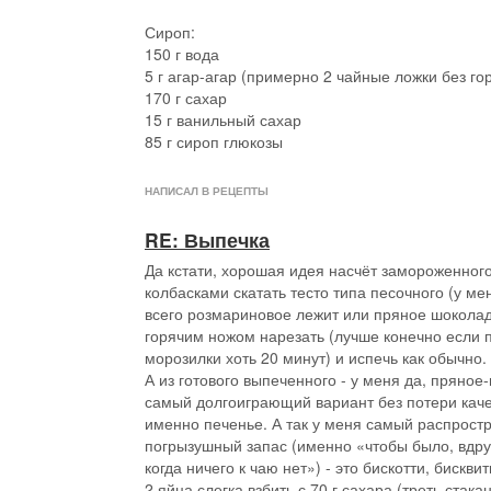
⠀
Сироп:
150 г вода
5 г агар-агар (примерно 2 чайные ложки без го
170 г сахар
15 г ванильный сахар
85 г сироп глюкозы
⠀
2 белка С0
НАПИСАЛ В РЕЦЕПТЫ
половина чайной ложки лимонной кислоты
⠀
RE: Выпечка
Приготовление:
Да кстати, хорошая идея насчёт замороженного
⠀
колбасками скатать тесто типа песочного (у ме
Сливочное масло и сгущенку взбить миксером 
всего розмариновое лежит или пряное шоколад
объединения (все ингредиенты должны быть к
горячим ножом нарезать (лучше конечно если 
температуры).
морозилки хоть 20 минут) и испечь как обычно.
Агар-агар залить водой и перемешать, так же в
А из готового выпеченного - у меня да, пряное
добавить сахар, ванильный сахар и сироп глюк
самый долгоиграющий вариант без потери качес
Поставить на плиту на средний нагрев и варить
именно печенье. А так у меня самый распрос
помешивая венчиком.
погрызушный запас (именно «чтобы было, вдруг
Как только сироп закипит – взбить белки в стаб
когда ничего к чаю нет») - это бискотти, бискви
вмешать в белки лимонную кислоту.
2 яйца слегка взбить с 70 г сахара (треть стакан