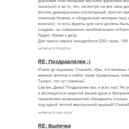
дорогими пластиковыми кислыми фруктами мо
пытаться) и за то, что, несмотря на все свои до
вполне демократично-утилитарный: простит вам
помятым бочком, и ободранный нектарин (все 
конечно), то есть фрукты для него должны быт
сладкие, но совершенно необязательно отборн
Ладно, ближе к делу.
Для такого пирога понадобится 220 г муки, 100
масла, щепотка соли, 5 ст л ледяной (хотя бы 
НАПИСАЛ В РЕЦЕПТЫ
холодной) воды; для начинки около 700 г наре
ломтиками нектаринов и слив и 2-3 ст л сахара
RE: Поздравлялки :)
Если у вас есть комбайн, то делать вообще нече
И мне до мурашек. Спасибо, Ира, что можешь 
придётся приложить руки, но ненадолго.
важные мелочи и найти такие правильные, емк
Идеально-оптимальный для скорости алгоритм 
Талант, что тут скажешь!
отмеряете воду, ставите в морозилку (лучше в 
металле).
Светик, Дима! Поздравляю вас и всех нас! Не 
Моете-режете фрукты, засыпаете сахаром, пе
и восхищаться широтой вашей души и безгран
В комбайн (большую чашу с ножиком) насыпать
технических возможностей обьединить столько
соли, кубиками масло, порубить (смешать) в кр
под одной тёплой виртуальной крышей! Спасиб
Продолжая смешивать, влить тонкой струйкой в
НАПИСАЛ В ОБО ВСЁМ
смешивать до образования теста (очень быстро
то аналогично - растереть или порубить муку с
RE: Выпечка
крошку, добавить воду и замесить все в комок. 