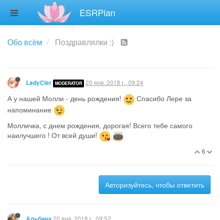
ESRPlan
Обо всём
Поздравлялки :)
20 янв. 2018 г., 09:24
LadyCler
MODERATOR
А у нашей Молли - день рождения!
Спасибо Лере за
напоминание
Молличка, с днем рождения, дорогая! Всего тебе самого
наилучшего ! От всей души!
6
Авторизуйтесь, чтобы ответить
20 янв. 2018 г., 09:52
Альбина