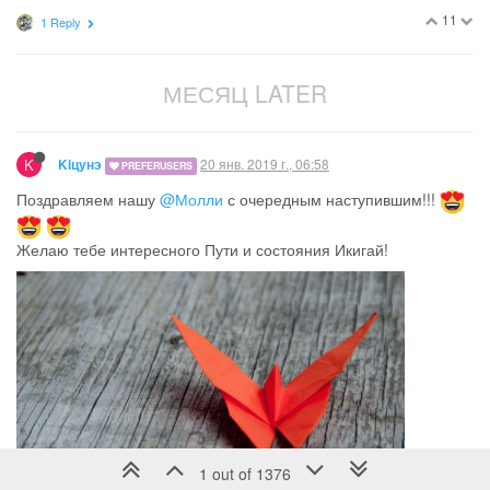
11
1 Reply
МЕСЯЦ LATER
K
20 янв. 2019 г., 06:58
Kiцунэ
PREFERUSERS
Поздравляем нашу
@Молли
с очередным наступившим!!!
Желаю тебе интересного Пути и состояния Икигай!
1 out of 1376