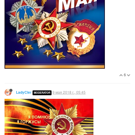
6
9 мая 2018 г., 05:45
LadyCler
MODERATOR