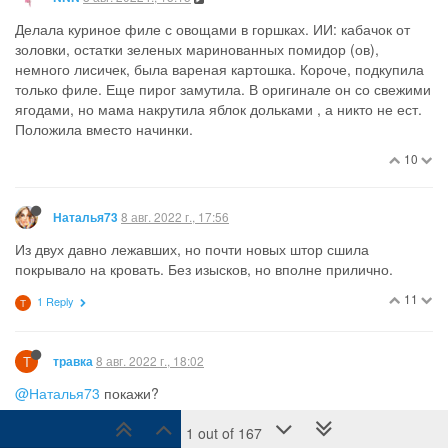
Делала куриное филе с овощами в горшках. ИИ: кабачок от
золовки, остатки зеленых маринованных помидор (ов),
немного лисичек, была вареная картошка. Короче, подкупила
только филе. Еще пирог замутила. В оригинале он со свежими
ягодами, но мама накрутила яблок дольками , а никто не ест.
Положила вместо начинки.
10
8 авг. 2022 г., 17:56
Наталья73
Из двух давно лежавших, но почти новых штор сшила
покрывало на кровать. Без изысков, но вполне прилично.
11
1 Reply
Т
Т
8 авг. 2022 г., 18:02
травка
@Наталья73
покажи?
4
1 Reply
1 out of 167