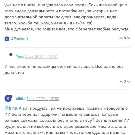
уже нет в инете, она удалила свои посты. Речь шла вообще о
всех видах деятельности и потребления, за которые нет
дополнительной оплаты (покупки, электроэнергия, вода,
тепло, ходьба пешком, умения - шитьë и тд).
Мне думается, что годится всё, что сберегает любые ресурсы.
8
2 Replies
S
5 авг. 2022 г., 07:01
Туся
У нас вместо пепельницы стеклянная ладья. Всё равно без
дела стоит
3
S
5 авг. 2022 г., 07:52
sibira
@Irina-A
вот продукты, их же покупаешь, можно ли говорить о
ИИ если тебе их подарили, ты взяла из запасов, которые
раньше сделала, собрала бесплатно в лесу? Вот для меня ИИ
будет если я не выбросила старое рыжиковое масло а стала
мазать его на пятки, или из всяких остатков сделала начинку