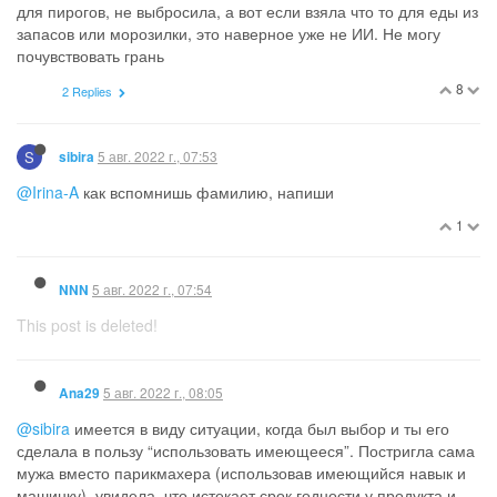
для пирогов, не выбросила, а вот если взяла что то для еды из
запасов или морозилки, это наверное уже не ИИ. Не могу
почувствовать грань
8
2 Replies
S
5 авг. 2022 г., 07:53
sibira
@Irina-A
как вспомнишь фамилию, напиши
1
5 авг. 2022 г., 07:54
NNN
This post is deleted!
5 авг. 2022 г., 08:05
Ana29
@sibira
имеется в виду ситуации, когда был выбор и ты его
сделала в пользу “использовать имеющееся”. Постригла сама
мужа вместо парикмахера (использовав имеющийся навык и
машинку), увидела, что истекает срок годности у продукта и