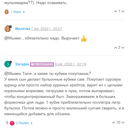
мультиварка??). Надо осваивать.
1
1 Reply
7 авг. 2022 г., 20:07
Мулечка
@Мыжко , обязательно надо. Выручает
2
З
8 авг. 2022 г., 02:19
Загадка
PREFERUSERS
@Мыжко Таня, а какие ты кубики покупаешь?
У меня сын делает бульонные кубики сам. Покупает суровую
курицу или просто набор куриных хребтов, варит их с целыми
кореньями морковки, петрушки и лука, потом выпаривает,
чтобы концентрированный был. Замораживаем в больших
формочках для льда. 1 кубик приблизительно поллитра-литр
бульона. Потом можно и просто маленький супчик сварить, и в
имеющийся добавить для объема.
10
2 Replies
T