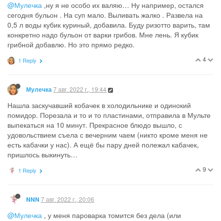
@Мулечка
,ну я не особо их валяю… Ну например, остался
сегодня бульон . На суп мало. Выливать жалко . Развела на
0,5 л воды кубик куриный, добавила. Буду ризотто варить, там
конкретно надо бульон от варки грибов. Мне лень. Я кубик
грибной добавлю. Но это прямо редко.
4
1 Reply
7 авг. 2022 г., 19:44
Мулечка
Нашла заскучавший кобачек в холодильнике и одинокий
помидор. Порезала и то и то пластинами, отправила в Мульте
выпекаться на 10 минут. Прекрасное блюдо вышло, с
удовольствием съела с вечерним чаем (никто кроме меня не
есть кабачки у нас). А ещё бы пару дней полежал кабачек,
пришлось выкинуть…
9
1 Reply
7 авг. 2022 г., 20:06
NNN
@Мулечка
, у меня пароварка томится без дела (или