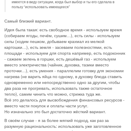
имеется в виду ситуации, когда был выбор и ты его сделала в
пользу “использовать имеющееся”
Самый близкий вариант.
Идея была такая: есть свободное время - используем время
(собираем ягоды, печём, сушим…), есть силы - используем
силы (ходим пешком, добываем крахмал из мелкой
картошки…), есть земля - засеваем полезностями, есть
площади - используем для спорта например, есть подоконник
- сажаем зелень в горшки, есть дешёвый газ - используем
вместо электричества (чайник, духовка, тазики вместо
проточки…), есть умения - параллелим готовку для экономии
нагрева (не варить яйца по одному, в духовку блюда ставить
одновременно или непосредственно одно за другим, чтобы
два раза не прогревать, использовать также остаточное
тепло), самим чинить что можно, стрижка туда же.
Всё это делалось для высвобождения финансовых ресурсов -
вместо части покупок и оплаты части услуг.
Но изначально это был достаточно жёсткий вариант.
В своём случае - я за более мягкий подход, как раз за
разумную рациональность: использовать уже заготовленное