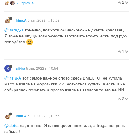
2
2 Replies
5 авг. 2022 г., 10:52
Irina.A
@Загадка
конечно, вот хотя бы чесночок - ну какой красавец!
Я тоже не упущу возможность заготовить что-то, если под руку
попадëтся
1
S
5 авг. 2022 г., 10:54
sibira
@Irina-A
вот самое важное слово здесь ВМЕСТО, не купила
мясо а взяла из морозилки ИИ, нотхотела купить, а если и не
собиралась покупать а просто взяла из запасов то это не ИИ
2
5 авг. 2022 г., 10:55
Irina.A
@sibira
да, это она! Я слово queen помнила, а frugal напрочь
забыла!