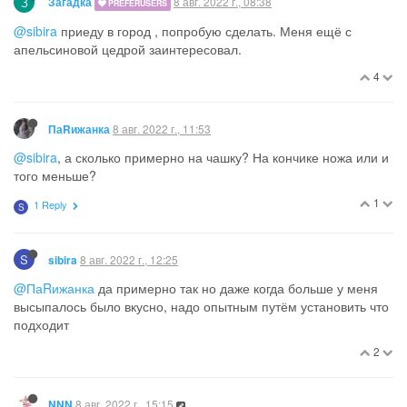
З
8 авг. 2022 г., 08:38
Загадка
PREFERUSERS
@sibira
приеду в город , попробую сделать. Меня ещё с
апельсиновой цедрой заинтересовал.
4
8 авг. 2022 г., 11:53
ПаRижанка
@sibira
, а сколько примерно на чашку? На кончике ножа или и
того меньше?
1
1 Reply
S
S
8 авг. 2022 г., 12:25
sibira
@ПаRижанка
да примерно так но даже когда больше у меня
высыпалось было вкусно, надо опытным путём установить что
подходит
2
8 авг. 2022 г., 15:15
NNN