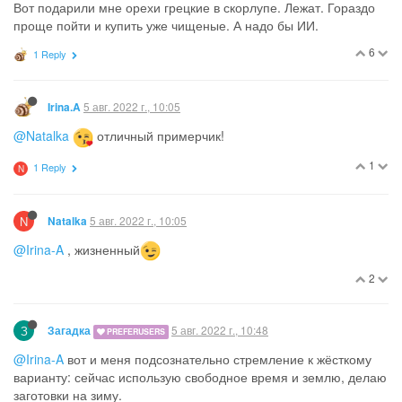
Вот подарили мне орехи грецкие в скорлупе. Лежат. Гораздо
проще пойти и купить уже чищеные. А надо бы ИИ.
6
1 Reply
5 авг. 2022 г., 10:05
Irina.A
@Natalka
отличный примерчик!
1
1 Reply
N
N
5 авг. 2022 г., 10:05
Natalka
@Irina-A
, жизненный
2
З
5 авг. 2022 г., 10:48
Загадка
PREFERUSERS
@Irina-A
вот и меня подсознательно стремление к жёсткому
варианту: сейчас использую свободное время и землю, делаю
заготовки на зиму.