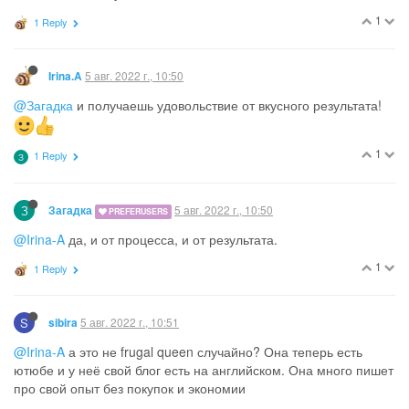
1
1 Reply
5 авг. 2022 г., 10:50
Irina.A
@Загадка
и получаешь удовольствие от вкусного результата!
1
1 Reply
З
З
5 авг. 2022 г., 10:50
Загадка
PREFERUSERS
@Irina-A
да, и от процесса, и от результата.
1
1 Reply
S
5 авг. 2022 г., 10:51
sibira
@Irina-A
а это не frugal queen случайно? Она теперь есть
ютюбе и у неё свой блог есть на английском. Она много пишет
про свой опыт без покупок и экономии