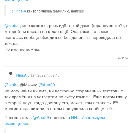
@Irina-A
как вспомнишь фамилию, напиши
@sibira
, мне кажется, речь идёт о той даме (француженке?), о
которой ты писала на флае ещё. Она какое-то время
пыталась вообще обходиться без денег. Ты переводила её
тексты.
Но имя не помню.
2
5 авг. 2022 г., 09:40
Irina.A
@sibira
@Мыжко
@Ana29
не могу найти ни имя, ни несколько сохранённых текстов - с
тех времён я на четвёртом по счёту компе… Ещё потом гляну
в старый ноут, когда достану его, может, там осталось. Её
многие тогда читали, а потом она удалила вообще всё.
Пользователь
@Ana29
написал в
ИИ... Используем
имеющееся
: