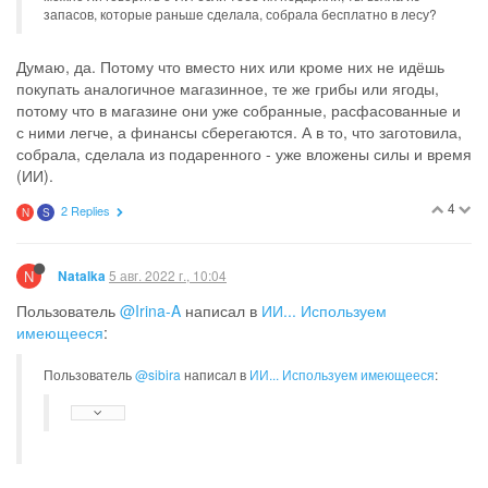
запасов, которые раньше сделала, собрала бесплатно в лесу?
Думаю, да. Потому что вместо них или кроме них не идёшь
покупать аналогичное магазинное, те же грибы или ягоды,
потому что в магазине они уже собранные, расфасованные и
с ними легче, а финансы сберегаются. А в то, что заготовила,
собрала, сделала из подаренного - уже вложены силы и время
(ИИ).
4
2 Replies
N
S
N
5 авг. 2022 г., 10:04
Natalka
Пользователь
@Irina-A
написал в
ИИ... Используем
имеющееся
:
Пользователь
@sibira
написал в
ИИ... Используем имеющееся
: