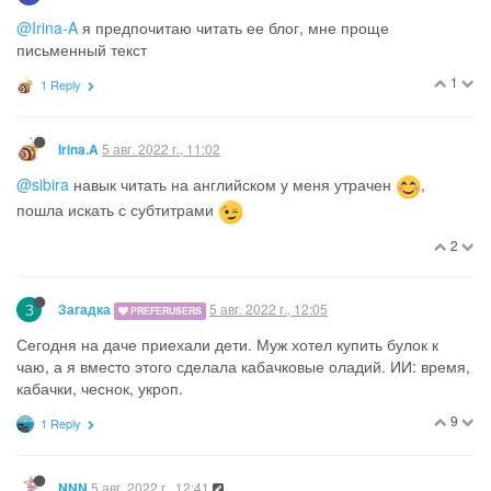
@Irina-A
я предпочитаю читать ее блог, мне проще
письменный текст
1
1 Reply
5 авг. 2022 г., 11:02
Irina.A
@sibira
навык читать на английском у меня утрачен
,
пошла искать с субтитрами
2
З
5 авг. 2022 г., 12:05
Загадка
PREFERUSERS
Сегодня на даче приехали дети. Муж хотел купить булок к
чаю, а я вместо этого сделала кабачковые оладий. ИИ: время,
кабачки, чеснок, укроп.
9
1 Reply
5 авг. 2022 г., 12:41
NNN