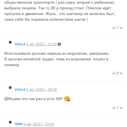
общественном транспорте ( раз сама, второй-с ребенком),
выбрала пешком. Так то 26 р проезд стоит. Плюсом идёт
прогулка и движение. Жаль , что шагомер не включен был,
сама себя бы поразила количеством шагов )
7
4 авг. 2022 г., 23:56
Irina.A
Использовала кусочек лаваша из морозилки, завтракаю.
И кусочек копчёной грудки, тоже из морозилки, пошёл в
начинку.
2
5 авг. 2022 г., 00:08
Irina.A
@Мыжко это как раз и есть ИИ!
1
5 авг. 2022 г., 05:39
NNN