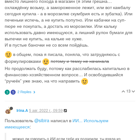
вместо лишнего похода в магазин (я этим грешна…
охлаждёнку возьму, а замороженное лежит, или вот камбалу
сегодня купила - а в морозилке скумбрия есть и зубатка). Или
печеньки испечь, а не купить попутно. Или кабачки на суп-
пюре не покупать, а достать из морозилки. Или кальку
использовать давно имеющуюся, а лишний рулон бумаги для
выпечки не купить, на кальке не хуже.
И в пустые баночки не со всем пойдёшь.
в общем, пока я писала, поняла, что затрудняюсь с
формулировками
потому и темку не начинала
Но продолжать буду, потому как расслабилась капитально в
финансово-хозяйственном вопросе… И освободившийся
“ручеёк” уже знаю, на что направить
13
2 Replies
З
S
5 авг. 2022 г., 09:59
Irina.A
Пользователь
@sibira
написал в
ИИ... Используем
имеющееся
:
можно ли говорить о ИИ если тебе их подарили, ты взяла из