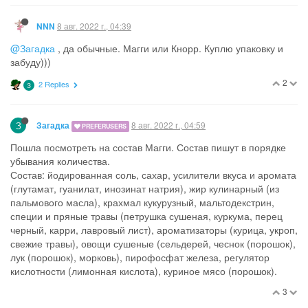
8 авг. 2022 г., 04:39
NNN
@Загадка
, да обычные. Магги или Кнорр. Куплю упаковку и
забуду)))
2
2 Replies
З
З
8 авг. 2022 г., 04:59
Загадка
PREFERUSERS
Пошла посмотреть на состав Магги. Состав пишут в порядке
убывания количества.
Состав: йодированная соль, сахар, усилители вкуса и аромата
(глутамат, гуанилат, инозинат натрия), жир кулинарный (из
пальмового масла), крахмал кукурузный, мальтодекстрин,
специи и пряные травы (петрушка сушеная, куркума, перец
черный, карри, лавровый лист), ароматизаторы (курица, укроп,
свежие травы), овощи сушеные (сельдерей, чеснок (порошок),
лук (порошок), морковь), пирофосфат железа, регулятор
кислотности (лимонная кислота), куриное мясо (порошок).
3