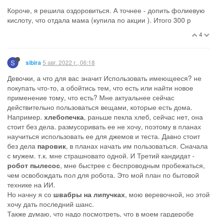
Короче, я решила оздоровиться. А точнее - допить фолиевую
кислоту, что отдала мама (купила по акции ). Итого 300 р
4
S
5 авг. 2022 г., 06:18
sibira
Девочки, а что для вас значит Использовать имеющееся? не
покупать что-то, а обойтись тем, что есть или найти новое
применение тому, что есть? Мне актуальнее сейчас
действительно пользоваться вещами, которые есть дома.
Например.
хлебопечка
, раньше пекла хлеб, сейчас нет, она
стоит без дела. размусоривать ее не хочу, поэтому в планах
научиться использовать ее для джемов и теста. Давно стоит
без дела
паровик
, в планах начать им пользоваться. Сначала
с мужем. т.к. мне страшновато одной. И Третий кандидат -
робот пылесос
, мне быстрее с беспроводным пробежаться,
чем освобождать пол для робота. Это мой план по бытовой
технике на ИИ.
Но начну я со
швабры на липучках
, мою веревочной, но этой
хочу дать последний шанс.
Также думаю, что надо посмотреть, что в моем гардеробе