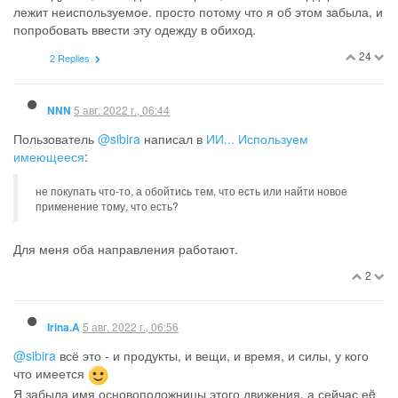
лежит неиспользуемое. просто потому что я об этом забыла, и
попробовать ввести эту одежду в обиход.
24
2 Replies
5 авг. 2022 г., 06:44
NNN
Пользователь
@sibira
написал в
ИИ... Используем
имеющееся
:
не покупать что-то, а обойтись тем, что есть или найти новое
применение тому, что есть?
Для меня оба направления работают.
2
5 авг. 2022 г., 06:56
Irina.A
@sibira
всё это - и продукты, и вещи, и время, и силы, у кого
что имеется
Я забыла имя основоположницы этого движения, а сейчас еë