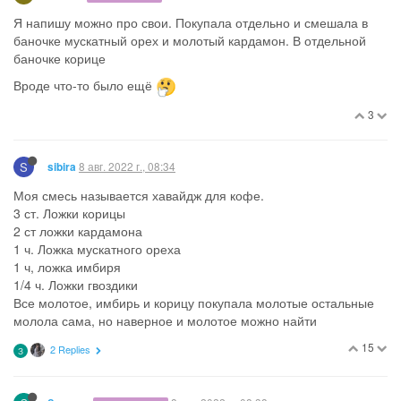
Я напишу можно про свои. Покупала отдельно и смешала в
баночке мускатный орех и молотый кардамон. В отдельной
баночке корице
Вроде что-то было ещё
3
S
8 авг. 2022 г., 08:34
sibira
Моя смесь называется хавайдж для кофе.
3 ст. Ложки корицы
2 ст ложки кардамона
1 ч. Ложка мускатного ореха
1 ч, ложка имбиря
1/4 ч. Ложки гвоздики
Все молотое, имбирь и корицу покупала молотые остальные
молола сама, но наверное и молотое можно найти
15
2 Replies
З