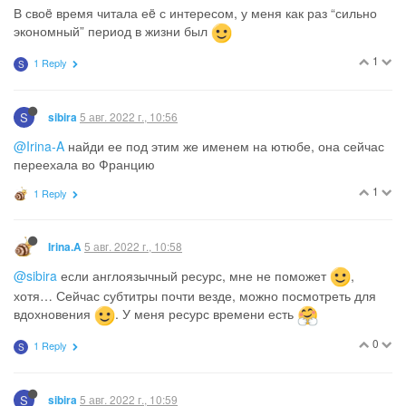
В своë время читала еë с интересом, у меня как раз “сильно
экономный” период в жизни был
1
1 Reply
S
S
5 авг. 2022 г., 10:56
sibira
@Irina-A
найди ее под этим же именем на ютюбе, она сейчас
переехала во Францию
1
1 Reply
5 авг. 2022 г., 10:58
Irina.A
@sibira
если англоязычный ресурс, мне не поможет
,
хотя… Сейчас субтитры почти везде, можно посмотреть для
вдохновения
. У меня ресурс времени есть
0
1 Reply
S
S
5 авг. 2022 г., 10:59
sibira