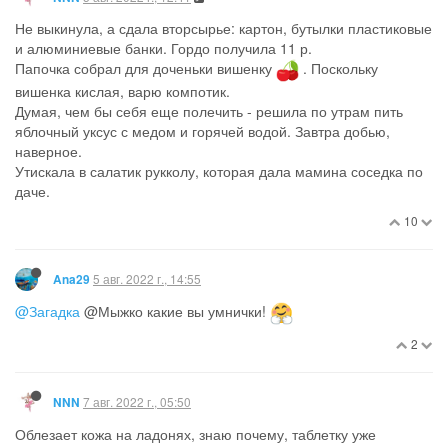
Не выкинула, а сдала вторсырье: картон, бутылки пластиковые
и алюминиевые банки. Гордо получила 11 р.
Папочка собрал для доченьки вишенку
. Поскольку
вишенка кислая, варю компотик.
Думая, чем бы себя еще полечить - решила по утрам пить
яблочный уксус с медом и горячей водой. Завтра добью,
наверное.
Утискала в салатик рукколу, которая дала мамина соседка по
даче.
10
5 авг. 2022 г., 14:55
Ana29
@Загадка
@Мыжко какие вы умнички!
2
7 авг. 2022 г., 05:50
NNN
Облезает кожа на ладонях, знаю почему, таблетку уже