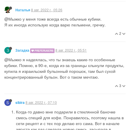
8 авг. 2022 г., 05:26
Наталья
@Мыжко у меня тоже всегда есть обычные кубики.
Я их иногда использую когда варю пельмени, гречку.
2
З
8 авг. 2022 г., 05:51
Загадка
PREFERUSERS
@Мыжко я надеялась, что ты знаешь какие-то особенные
кубики. Помню, в 90-е, когда из-за границы хлынули продукты,
купила я израильский бульонный порошок, там был сухой
концентрированный бульон. Вот о таком мечтаю.
3
S
8 авг. 2022 г., 07:10
sibira
Когда-то давно мне подарили в стеклянной баночке
смесь специй для кофе. Понравилось, поэтому нашла в
сети рецепт и с тех пор делаю его сама. Вот в начале
августа как раз сделала новую смесь, засыпала в