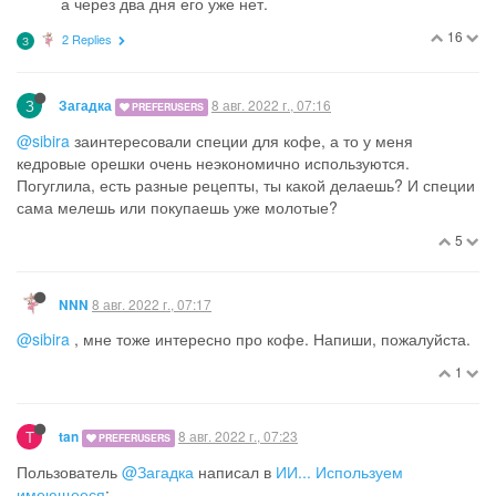
а через два дня его уже нет.
16
2 Replies
З
З
8 авг. 2022 г., 07:16
Загадка
PREFERUSERS
@sibira
заинтересовали специи для кофе, а то у меня
кедровые орешки очень неэкономично используются.
Погуглила, есть разные рецепты, ты какой делаешь? И специи
сама мелешь или покупаешь уже молотые?
5
8 авг. 2022 г., 07:17
NNN
@sibira
, мне тоже интересно про кофе. Напиши, пожалуйста.
1
T
8 авг. 2022 г., 07:23
tan
PREFERUSERS
Пользователь
@Загадка
написал в
ИИ... Используем
имеющееся
: