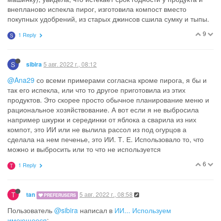
внепланово испекла пирог, изготовила компост вместо
покупных удобрений, из старых джинсов сшила сумку и тыпы.
9
1 Reply
S
S
5 авг. 2022 г., 08:12
sibira
@Ana29
со всеми примерами согласна кроме пирога, я бы и
так его испекла, или что то другое приготовила из этих
продуктов. Это скорее просто обычное планирование меню и
рациональное хозяйствование. А вот если я не выбросила
например шкурки и серединки от яблока а сварила из них
компот, это ИИ или не вылила рассол из под огурцов а
сделала на нем печенье, это ИИ. Т. Е. Использовало то, что
можно и выбросить или то что не используется
6
1 Reply
T
T
5 авг. 2022 г., 08:58
tan
PREFERUSERS
Пользователь
@sibira
написал в
ИИ... Используем
имеющееся
: