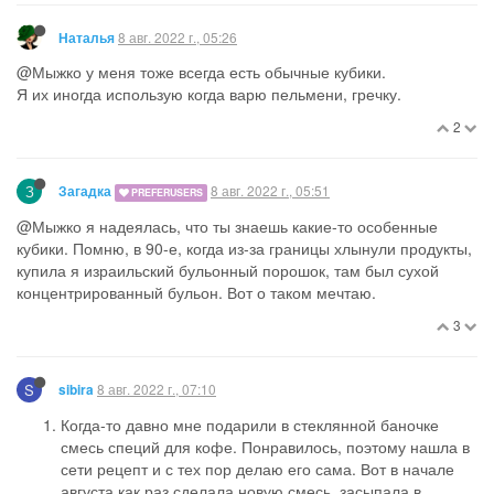
8 авг. 2022 г., 05:26
Наталья
@Мыжко у меня тоже всегда есть обычные кубики.
Я их иногда использую когда варю пельмени, гречку.
2
З
8 авг. 2022 г., 05:51
Загадка
PREFERUSERS
@Мыжко я надеялась, что ты знаешь какие-то особенные
кубики. Помню, в 90-е, когда из-за границы хлынули продукты,
купила я израильский бульонный порошок, там был сухой
концентрированный бульон. Вот о таком мечтаю.
3
S
8 авг. 2022 г., 07:10
sibira
Когда-то давно мне подарили в стеклянной баночке
смесь специй для кофе. Понравилось, поэтому нашла в
сети рецепт и с тех пор делаю его сама. Вот в начале
августа как раз сделала новую смесь, засыпала в