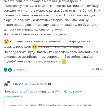
вместо лишнего похода в магазин (я этим грешна…
охлаждёнку возьму, а замороженное лежит, или вот камбалу
сегодня купила - а в морозилке скумбрия есть и зубатка). Или
печеньки испечь, а не купить попутно. Или кабачки на суп-
пюре не покупать, а достать из морозилки. Или кальку
использовать давно имеющуюся, а лишний рулон бумаги для
выпечки не купить, на кальке не хуже.
И в пустые баночки не со всем пойдёшь.
в общем, пока я писала, поняла, что затрудняюсь с
формулировками
потому и темку не начинала
Но продолжать буду, потому как расслабилась капитально в
финансово-хозяйственном вопросе… И освободившийся
“ручеёк” уже знаю, на что направить
13
2 Replies
З
S
5 авг. 2022 г., 09:59
Irina.A
Пользователь
@sibira
написал в
ИИ... Используем
имеющееся
:
можно ли говорить о ИИ если тебе их подарили, ты взяла из