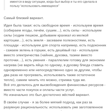
имеется в виду ситуации, когда был выбор и ты его сделала в
пользу “использовать имеющееся”
Самый близкий вариант.
Идея была такая: есть свободное время - используем время
(собираем ягоды, печём, сушим…), есть силы - используем
силы (ходим пешком, добываем крахмал из мелкой
картошки…), есть земля - засеваем полезностями, есть
площади - используем для спорта например, есть подоконник
- сажаем зелень в горшки, есть дешёвый газ - используем
вместо электричества (чайник, духовка, тазики вместо
проточки…), есть умения - параллелим готовку для экономии
нагрева (не варить яйца по одному, в духовку блюда ставить
одновременно или непосредственно одно за другим, чтобы
два раза не прогревать, использовать также остаточное
тепло), самим чинить что можно, стрижка туда же.
Всё это делалось для высвобождения финансовых ресурсов -
вместо части покупок и оплаты части услуг.
Но изначально это был достаточно жёсткий вариант.
В своём случае - я за более мягкий подход, как раз за
разумную рациональность: использовать уже заготовленное