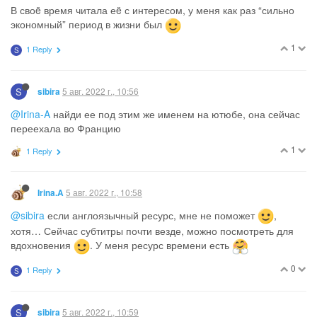
В своë время читала еë с интересом, у меня как раз “сильно
экономный” период в жизни был
1
1 Reply
S
S
5 авг. 2022 г., 10:56
sibira
@Irina-A
найди ее под этим же именем на ютюбе, она сейчас
переехала во Францию
1
1 Reply
5 авг. 2022 г., 10:58
Irina.A
@sibira
если англоязычный ресурс, мне не поможет
,
хотя… Сейчас субтитры почти везде, можно посмотреть для
вдохновения
. У меня ресурс времени есть
0
1 Reply
S
S
5 авг. 2022 г., 10:59
sibira