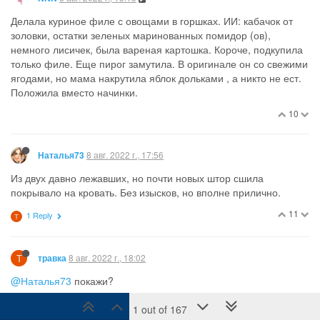
Делала куриное филе с овощами в горшках. ИИ: кабачок от
золовки, остатки зеленых маринованных помидор (ов),
немного лисичек, была вареная картошка. Короче, подкупила
только филе. Еще пирог замутила. В оригинале он со свежими
ягодами, но мама накрутила яблок дольками , а никто не ест.
Положила вместо начинки.
10
8 авг. 2022 г., 17:56
Наталья73
Из двух давно лежавших, но почти новых штор сшила
покрывало на кровать. Без изысков, но вполне прилично.
11
1 Reply
Т
Т
8 авг. 2022 г., 18:02
травка
@Наталья73
покажи?
4
1 Reply
1 out of 167