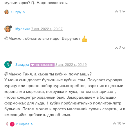
мультиварка??). Надо осваивать.
1
1 Reply
7 авг. 2022 г., 20:07
Мулечка
@Мыжко , обязательно надо. Выручает
2
З
8 авг. 2022 г., 02:19
Загадка
PREFERUSERS
@Мыжко Таня, а какие ты кубики покупаешь?
У меня сын делает бульонные кубики сам. Покупает суровую
курицу или просто набор куриных хребтов, варит их с целыми
кореньями морковки, петрушки и лука, потом выпаривает,
чтобы концентрированный был. Замораживаем в больших
формочках для льда. 1 кубик приблизительно поллитра-литр
бульона. Потом можно и просто маленький супчик сварить, и в
имеющийся добавить для объема.
10
2 Replies
T