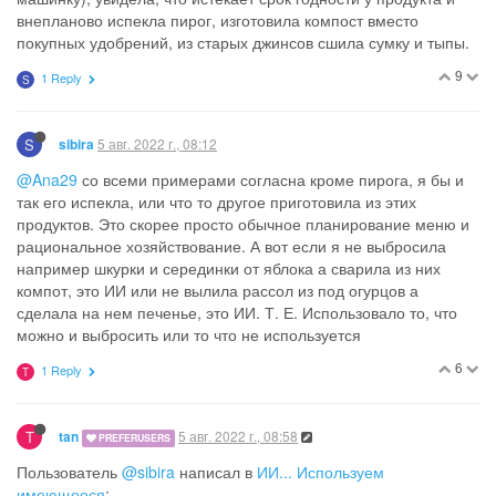
внепланово испекла пирог, изготовила компост вместо
покупных удобрений, из старых джинсов сшила сумку и тыпы.
9
1 Reply
S
S
5 авг. 2022 г., 08:12
sibira
@Ana29
со всеми примерами согласна кроме пирога, я бы и
так его испекла, или что то другое приготовила из этих
продуктов. Это скорее просто обычное планирование меню и
рациональное хозяйствование. А вот если я не выбросила
например шкурки и серединки от яблока а сварила из них
компот, это ИИ или не вылила рассол из под огурцов а
сделала на нем печенье, это ИИ. Т. Е. Использовало то, что
можно и выбросить или то что не используется
6
1 Reply
T
T
5 авг. 2022 г., 08:58
tan
PREFERUSERS
Пользователь
@sibira
написал в
ИИ... Используем
имеющееся
: