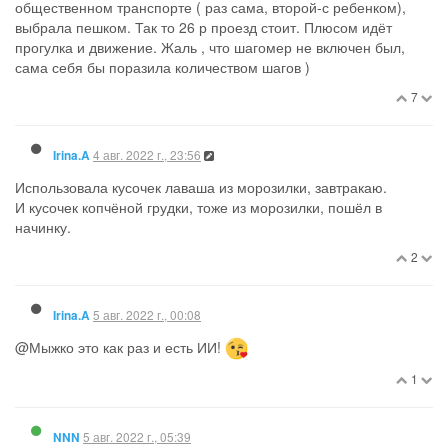
общественном транспорте ( раз сама, второй-с ребенком),
выбрала пешком. Так то 26 р проезд стоит. Плюсом идёт
прогулка и движение. Жаль , что шагомер не включен был,
сама себя бы поразила количеством шагов )
7
4 авг. 2022 г., 23:56
Irina.A
Использовала кусочек лаваша из морозилки, завтракаю.
И кусочек копчёной грудки, тоже из морозилки, пошёл в
начинку.
2
5 авг. 2022 г., 00:08
Irina.A
@Мыжко это как раз и есть ИИ!
1
5 авг. 2022 г., 05:39
NNN