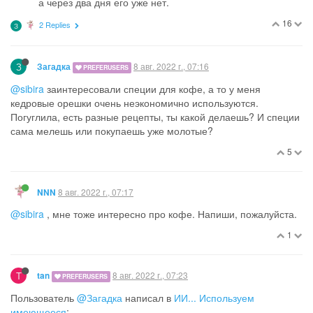
а через два дня его уже нет.
16
2 Replies
З
З
8 авг. 2022 г., 07:16
Загадка
PREFERUSERS
@sibira
заинтересовали специи для кофе, а то у меня
кедровые орешки очень неэкономично используются.
Погуглила, есть разные рецепты, ты какой делаешь? И специи
сама мелешь или покупаешь уже молотые?
5
8 авг. 2022 г., 07:17
NNN
@sibira
, мне тоже интересно про кофе. Напиши, пожалуйста.
1
T
8 авг. 2022 г., 07:23
tan
PREFERUSERS
Пользователь
@Загадка
написал в
ИИ... Используем
имеющееся
: