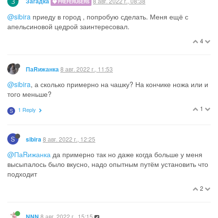
З
8 авг. 2022 г., 08:38
Загадка
PREFERUSERS
@sibira
приеду в город , попробую сделать. Меня ещё с
апельсиновой цедрой заинтересовал.
4
8 авг. 2022 г., 11:53
ПаRижанка
@sibira
, а сколько примерно на чашку? На кончике ножа или и
того меньше?
1
1 Reply
S
S
8 авг. 2022 г., 12:25
sibira
@ПаRижанка
да примерно так но даже когда больше у меня
высыпалось было вкусно, надо опытным путём установить что
подходит
2
8 авг. 2022 г., 15:15
NNN