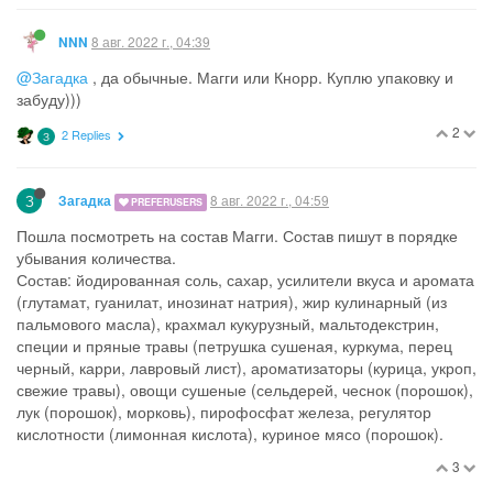
8 авг. 2022 г., 04:39
NNN
@Загадка
, да обычные. Магги или Кнорр. Куплю упаковку и
забуду)))
2
2 Replies
З
З
8 авг. 2022 г., 04:59
Загадка
PREFERUSERS
Пошла посмотреть на состав Магги. Состав пишут в порядке
убывания количества.
Состав: йодированная соль, сахар, усилители вкуса и аромата
(глутамат, гуанилат, инозинат натрия), жир кулинарный (из
пальмового масла), крахмал кукурузный, мальтодекстрин,
специи и пряные травы (петрушка сушеная, куркума, перец
черный, карри, лавровый лист), ароматизаторы (курица, укроп,
свежие травы), овощи сушеные (сельдерей, чеснок (порошок),
лук (порошок), морковь), пирофосфат железа, регулятор
кислотности (лимонная кислота), куриное мясо (порошок).
3