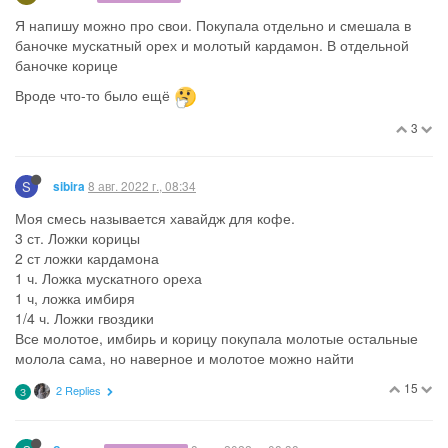
Я напишу можно про свои. Покупала отдельно и смешала в
баночке мускатный орех и молотый кардамон. В отдельной
баночке корице
Вроде что-то было ещё
3
S
8 авг. 2022 г., 08:34
sibira
Моя смесь называется хавайдж для кофе.
3 ст. Ложки корицы
2 ст ложки кардамона
1 ч. Ложка мускатного ореха
1 ч, ложка имбиря
1/4 ч. Ложки гвоздики
Все молотое, имбирь и корицу покупала молотые остальные
молола сама, но наверное и молотое можно найти
15
2 Replies
З