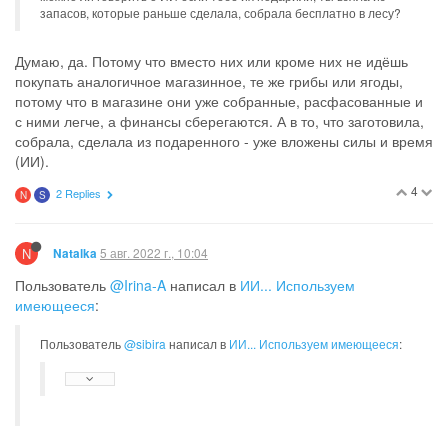
запасов, которые раньше сделала, собрала бесплатно в лесу?
Думаю, да. Потому что вместо них или кроме них не идёшь
покупать аналогичное магазинное, те же грибы или ягоды,
потому что в магазине они уже собранные, расфасованные и
с ними легче, а финансы сберегаются. А в то, что заготовила,
собрала, сделала из подаренного - уже вложены силы и время
(ИИ).
4
2 Replies
N
S
N
5 авг. 2022 г., 10:04
Natalka
Пользователь
@Irina-A
написал в
ИИ... Используем
имеющееся
:
Пользователь
@sibira
написал в
ИИ... Используем имеющееся
: