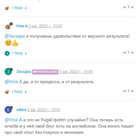
1
1 Reply
5 авг. 2022 г., 10:50
Irina.A
@Загадка
и получаешь удовольствие от вкусного результата!
1
1 Reply
З
З
5 авг. 2022 г., 10:50
Загадка
PREFERUSERS
@Irina-A
да, и от процесса, и от результата.
1
1 Reply
S
5 авг. 2022 г., 10:51
sibira
@Irina-A
а это не frugal queen случайно? Она теперь есть
ютюбе и у неё свой блог есть на английском. Она много пишет
про свой опыт без покупок и экономии