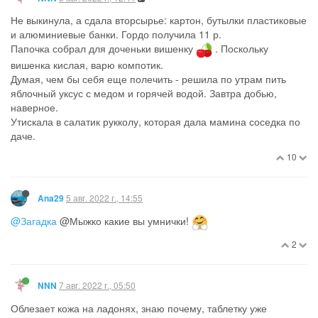
Не выкинула, а сдала вторсырье: картон, бутылки пластиковые
и алюминиевые банки. Гордо получила 11 р.
Папочка собрал для доченьки вишенку
. Поскольку
вишенка кислая, варю компотик.
Думая, чем бы себя еще полечить - решила по утрам пить
яблочный уксус с медом и горячей водой. Завтра добью,
наверное.
Утискала в салатик рукколу, которая дала мамина соседка по
даче.
10
5 авг. 2022 г., 14:55
Ana29
@Загадка
@Мыжко какие вы умнички!
2
7 авг. 2022 г., 05:50
NNN
Облезает кожа на ладонях, знаю почему, таблетку уже