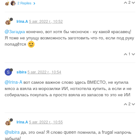
2
2 Replies
5 авг. 2022 г., 10:52
Irina.A
@Загадка
конечно, вот хотя бы чесночок - ну какой красавец!
Я тоже не упущу возможность заготовить что-то, если под руку
попадëтся
1
S
5 авг. 2022 г., 10:54
sibira
@Irina-A
вот самое важное слово здесь ВМЕСТО, не купила
мясо а взяла из морозилки ИИ, нотхотела купить, а если и не
собиралась покупать а просто взяла из запасов то это не ИИ
2
5 авг. 2022 г., 10:55
Irina.A
@sibira
да, это она! Я слово queen помнила, а frugal напрочь
забыла!