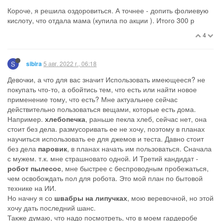
Короче, я решила оздоровиться. А точнее - допить фолиевую
кислоту, что отдала мама (купила по акции ). Итого 300 р
4
S
5 авг. 2022 г., 06:18
sibira
Девочки, а что для вас значит Использовать имеющееся? не
покупать что-то, а обойтись тем, что есть или найти новое
применение тому, что есть? Мне актуальнее сейчас
действительно пользоваться вещами, которые есть дома.
Например.
хлебопечка
, раньше пекла хлеб, сейчас нет, она
стоит без дела. размусоривать ее не хочу, поэтому в планах
научиться использовать ее для джемов и теста. Давно стоит
без дела
паровик
, в планах начать им пользоваться. Сначала
с мужем. т.к. мне страшновато одной. И Третий кандидат -
робот пылесос
, мне быстрее с беспроводным пробежаться,
чем освобождать пол для робота. Это мой план по бытовой
технике на ИИ.
Но начну я со
швабры на липучках
, мою веревочной, но этой
хочу дать последний шанс.
Также думаю, что надо посмотреть, что в моем гардеробе