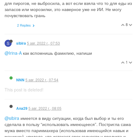
для пирогов, не выбросила, а вот если взяла что то для еды из
запасов или морозилки, это наверное уже не ИИ. Не могу
почувствовать грань
8
2 Replies
S
5 авг. 2022 г., 07:53
sibira
@Irina-A
как вспомнишь фамилию, напиши
1
5 авг. 2022 г., 07:54
NNN
This post is deleted!
5 авг. 2022 г., 08:05
Ana29
@sibira
имеется в виду ситуации, когда был выбор и ты его
сделала в пользу “использовать имеющееся”. Постригла сама
мужа вместо парикмахера (использовав имеющийся навык и
машинку), увидела, что истекает срок годности у продукта и