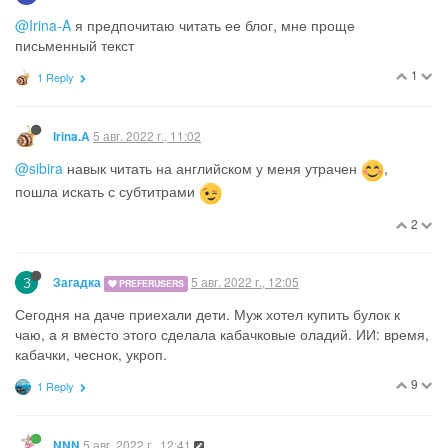
@Irina-A
я предпочитаю читать ее блог, мне проще
письменный текст
1
1 Reply
5 авг. 2022 г., 11:02
Irina.A
@sibira
навык читать на английском у меня утрачен
,
пошла искать с субтитрами
2
З
5 авг. 2022 г., 12:05
Загадка
PREFERUSERS
Сегодня на даче приехали дети. Муж хотел купить булок к
чаю, а я вместо этого сделала кабачковые оладий. ИИ: время,
кабачки, чеснок, укроп.
9
1 Reply
5 авг. 2022 г., 12:41
NNN