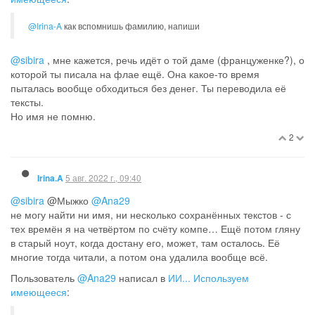
@Irina-A
как вспомнишь фамилию, напиши
@sibira
, мне кажется, речь идёт о той даме (француженке?), о
которой ты писала на флае ещё. Она какое-то время
пыталась вообще обходиться без денег. Ты переводила её
тексты.
Но имя не помню.
2
5 авг. 2022 г., 09:40
Irina.A
@sibira
@Мыжко
@Ana29
не могу найти ни имя, ни несколько сохранённых текстов - с
тех времён я на четвёртом по счёту компе… Ещё потом гляну
в старый ноут, когда достану его, может, там осталось. Её
многие тогда читали, а потом она удалила вообще всё.
Пользователь
@Ana29
написал в
ИИ... Используем
имеющееся
: