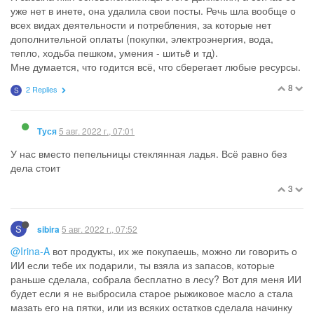
уже нет в инете, она удалила свои посты. Речь шла вообще о
всех видах деятельности и потребления, за которые нет
дополнительной оплаты (покупки, электроэнергия, вода,
тепло, ходьба пешком, умения - шитьë и тд).
Мне думается, что годится всё, что сберегает любые ресурсы.
8
2 Replies
S
5 авг. 2022 г., 07:01
Туся
У нас вместо пепельницы стеклянная ладья. Всё равно без
дела стоит
3
S
5 авг. 2022 г., 07:52
sibira
@Irina-A
вот продукты, их же покупаешь, можно ли говорить о
ИИ если тебе их подарили, ты взяла из запасов, которые
раньше сделала, собрала бесплатно в лесу? Вот для меня ИИ
будет если я не выбросила старое рыжиковое масло а стала
мазать его на пятки, или из всяких остатков сделала начинку