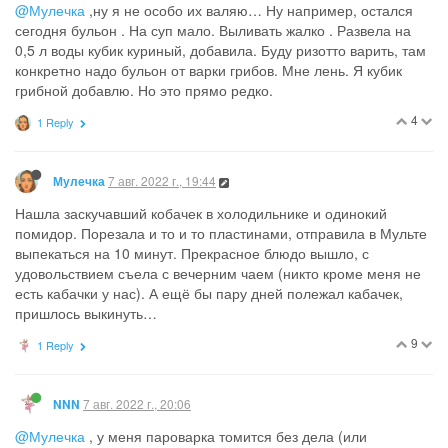
@Мулечка
,ну я не особо их валяю… Ну например, остался
сегодня бульон . На суп мало. Выливать жалко . Развела на
0,5 л воды кубик куриный, добавила. Буду ризотто варить, там
конкретно надо бульон от варки грибов. Мне лень. Я кубик
грибной добавлю. Но это прямо редко.
4
1 Reply
7 авг. 2022 г., 19:44
Мулечка
Нашла заскучавший кобачек в холодильнике и одинокий
помидор. Порезала и то и то пластинами, отправила в Мульте
выпекаться на 10 минут. Прекрасное блюдо вышло, с
удовольствием съела с вечерним чаем (никто кроме меня не
есть кабачки у нас). А ещё бы пару дней полежал кабачек,
пришлось выкинуть…
9
1 Reply
7 авг. 2022 г., 20:06
NNN
@Мулечка
, у меня пароварка томится без дела (или