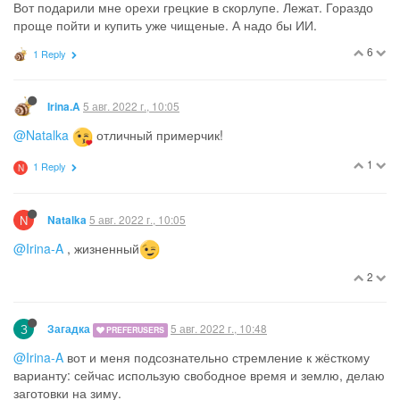
Вот подарили мне орехи грецкие в скорлупе. Лежат. Гораздо
проще пойти и купить уже чищеные. А надо бы ИИ.
6
1 Reply
5 авг. 2022 г., 10:05
Irina.A
@Natalka
отличный примерчик!
1
1 Reply
N
N
5 авг. 2022 г., 10:05
Natalka
@Irina-A
, жизненный
2
З
5 авг. 2022 г., 10:48
Загадка
PREFERUSERS
@Irina-A
вот и меня подсознательно стремление к жёсткому
варианту: сейчас использую свободное время и землю, делаю
заготовки на зиму.