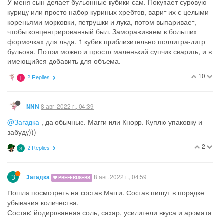
У меня сын делает бульонные кубики сам. Покупает суровую
курицу или просто набор куриных хребтов, варит их с целыми
кореньями морковки, петрушки и лука, потом выпаривает,
чтобы концентрированный был. Замораживаем в больших
формочках для льда. 1 кубик приблизительно поллитра-литр
бульона. Потом можно и просто маленький супчик сварить, и в
имеющийся добавить для объема.
10
2 Replies
T
8 авг. 2022 г., 04:39
NNN
@Загадка
, да обычные. Магги или Кнорр. Куплю упаковку и
забуду)))
2
2 Replies
З
З
8 авг. 2022 г., 04:59
Загадка
PREFERUSERS
Пошла посмотреть на состав Магги. Состав пишут в порядке
убывания количества.
Состав: йодированная соль, сахар, усилители вкуса и аромата