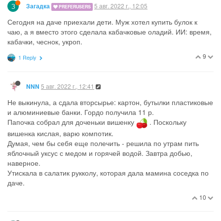
З
5 авг. 2022 г., 12:05
Загадка
PREFERUSERS
Сегодня на даче приехали дети. Муж хотел купить булок к
чаю, а я вместо этого сделала кабачковые оладий. ИИ: время,
кабачки, чеснок, укроп.
9
1 Reply
5 авг. 2022 г., 12:41
NNN
Не выкинула, а сдала вторсырье: картон, бутылки пластиковые
и алюминиевые банки. Гордо получила 11 р.
Папочка собрал для доченьки вишенку
. Поскольку
вишенка кислая, варю компотик.
Думая, чем бы себя еще полечить - решила по утрам пить
яблочный уксус с медом и горячей водой. Завтра добью,
наверное.
Утискала в салатик рукколу, которая дала мамина соседка по
даче.
10