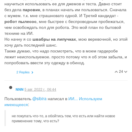
научиться использовать ее для джемов и теста. Давно стоит
без дела
паровик
, в планах начать им пользоваться. Сначала
с мужем. т.к. мне страшновато одной. И Третий кандидат -
робот пылесос
, мне быстрее с беспроводным пробежаться,
чем освобождать пол для робота. Это мой план по бытовой
технике на ИИ.
Но начну я со
швабры на липучках
, мою веревочной, но этой
хочу дать последний шанс.
Также думаю, что надо посмотреть, что в моем гардеробе
лежит неиспользуемое. просто потому что я об этом забыла, и
попробовать ввести эту одежду в обиход.
24
2 Replies
5 авг. 2022 г., 06:44
NNN
Пользователь
@sibira
написал в
ИИ... Используем
имеющееся
:
не покупать что-то, а обойтись тем, что есть или найти новое
применение тому, что есть?