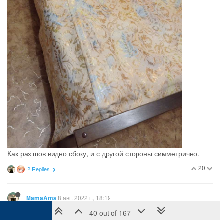
Как раз шов видно сбоку, и с другой стороны симметрично.
20
2 Replies
8 авг. 2022 г., 18:19
MamaAma
40 out of 167
@Наталья73
ой, у нас линолеум одинаковый)))