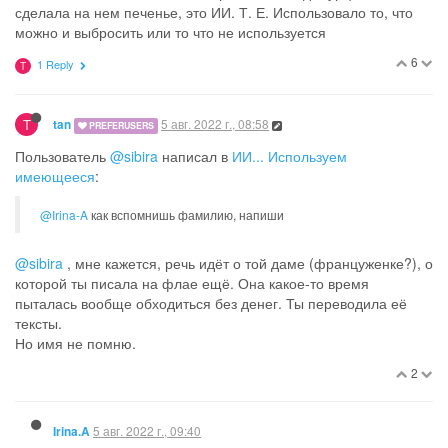
сделала на нем печенье, это ИИ. Т. Е. Использовало то, что
можно и выбросить или то что не используется
6
1 Reply
T
T
5 авг. 2022 г., 08:58
tan
PREFERUSERS
Пользователь
@sibira
написал в
ИИ... Используем
имеющееся
:
@Irina-A
как вспомнишь фамилию, напиши
@sibira
, мне кажется, речь идёт о той даме (француженке?), о
которой ты писала на флае ещё. Она какое-то время
пыталась вообще обходиться без денег. Ты переводила её
тексты.
Но имя не помню.
2
5 авг. 2022 г., 09:40
Irina.A