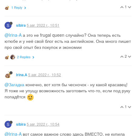
1
1 Reply
S
5 авг. 2022 г., 10:51
sibira
@Irina-A
а это не frugal queen случайно? Она теперь есть
ютюбе и у неё свой блог есть на английском. Она много пишет
про свой опыт без покупок и экономии
2
2 Replies
5 авг. 2022 г., 10:52
Irina.A
@Загадка
конечно, вот хотя бы чесночок - ну какой красавец!
Я тоже не упущу возможность заготовить что-то, если под руку
попадëтся
1
S
5 авг. 2022 г., 10:54
sibira
@Irina-A
вот самое важное слово здесь ВМЕСТО, не купила