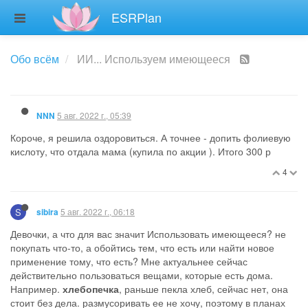
ESRPlan
5 авг. 2022 г., 00:08
Irina.A
@Мыжко это как раз и есть ИИ!
1
5 авг. 2022 г., 05:39
NNN
Короче, я решила оздоровиться. А точнее - допить фолиевую
кислоту, что отдала мама (купила по акции ). Итого 300 р
4
S
5 авг. 2022 г., 06:18
sibira
Девочки, а что для вас значит Использовать имеющееся? не
покупать что-то, а обойтись тем, что есть или найти новое
применение тому, что есть? Мне актуальнее сейчас
действительно пользоваться вещами, которые есть дома.
Например.
хлебопечка
, раньше пекла хлеб, сейчас нет, она
стоит без дела. размусоривать ее не хочу, поэтому в планах