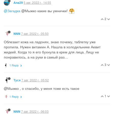
5 авг. 2022 г., 14:55
Ana29
@Загадка
@Мыжко какие вы умнички!
2
7 авг. 2022 г., 05:50
NNN
Облезает кожа на ладонях, знаю почему, таблетку уже
пропила. Нужен витамин А. Нашла в холодильнике Аевит
жидкий. Когда то я его бухнула в крем для лица. Лицу не
понравилось, а на руки в самый раз…
3
1 Reply
7 авг. 2022 г., 05:52
Туся
@Мыжко , о спасибо, у меня тоже есть такое
1
1 Reply
7 авг. 2022 г., 06:03
NNN