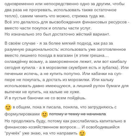
одновременно или непосредственно одно за другим, чтобы
два раза не прогревать, использовать также остаточное
тепло), самим чинить что можно, стрижка туда же.
Всё это делалось для высвобождения финансовых ресурсов -
вместо части покупок и оплаты части услуг.
Но изначально это был достаточно жёсткий вариант.
В своём случае - я за более мягкий подход, как раз за
разумную рациональность: использовать уже заготовленное
вместо лишнего похода в магазин (я этим грешна…
охлаждёнку возьму, а замороженное лежит, или вот камбалу
сегодня купила - а в морозилке скумбрия есть и зубатка). Или
печеньки испечь, а не купить попутно. Или кабачки на суп-
пюре не покупать, а достать из морозилки. Или кальку
использовать давно имеющуюся, а лишний рулон бумаги для
выпечки не купить, на кальке не хуже.
И в пустые баночки не со всем пойдёшь.
в общем, пока я писала, поняла, что затрудняюсь с
формулировками
потому и темку не начинала
Но продолжать буду, потому как расслабилась капитально в
финансово-хозяйственном вопросе… И освободившийся
“ручеёк” уже знаю, на что направить