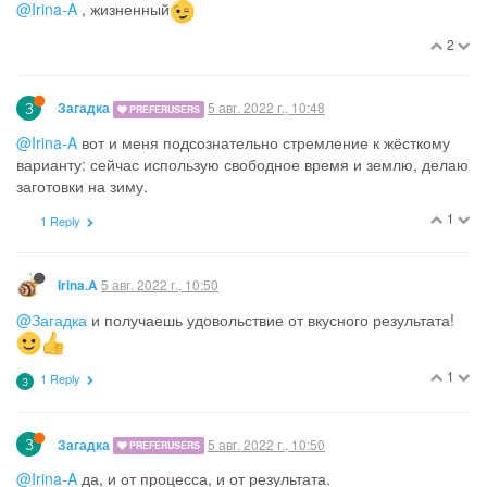
@Irina-A
, жизненный
2
З
5 авг. 2022 г., 10:48
Загадка
PREFERUSERS
@Irina-A
вот и меня подсознательно стремление к жёсткому
варианту: сейчас использую свободное время и землю, делаю
заготовки на зиму.
1
1 Reply
5 авг. 2022 г., 10:50
Irina.A
@Загадка
и получаешь удовольствие от вкусного результата!
1
1 Reply
З
З
5 авг. 2022 г., 10:50
Загадка
PREFERUSERS
@Irina-A
да, и от процесса, и от результата.