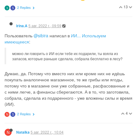
13
2 Replies
З
S
5 авг. 2022 г., 09:59
Irina.A
Пользователь
@sibira
написал в
ИИ... Используем
имеющееся
:
можно ли говорить о ИИ если тебе их подарили, ты взяла из
запасов, которые раньше сделала, собрала бесплатно в лесу?
Думаю, да. Потому что вместо них или кроме них не идёшь
покупать аналогичное магазинное, те же грибы или ягоды,
потому что в магазине они уже собранные, расфасованные и
с ними легче, а финансы сберегаются. А в то, что заготовила,
собрала, сделала из подаренного - уже вложены силы и время
(ИИ).
4
2 Replies
N
S
N
5 авг. 2022 г., 10:04
Natalka