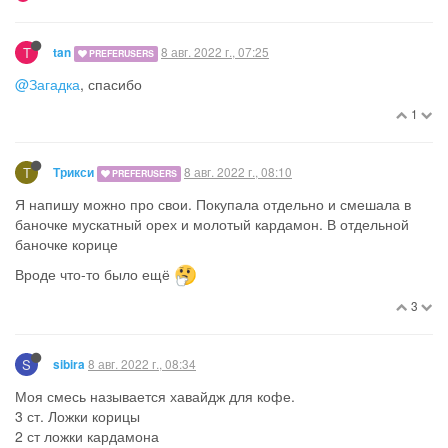
T
8 авг. 2022 г., 07:25
tan
PREFERUSERS
@Загадка
, спасибо
1
Т
8 авг. 2022 г., 08:10
Трикси
PREFERUSERS
Я напишу можно про свои. Покупала отдельно и смешала в
баночке мускатный орех и молотый кардамон. В отдельной
баночке корице
Вроде что-то было ещё
3
S
8 авг. 2022 г., 08:34
sibira
Моя смесь называется хавайдж для кофе.
3 ст. Ложки корицы
2 ст ложки кардамона