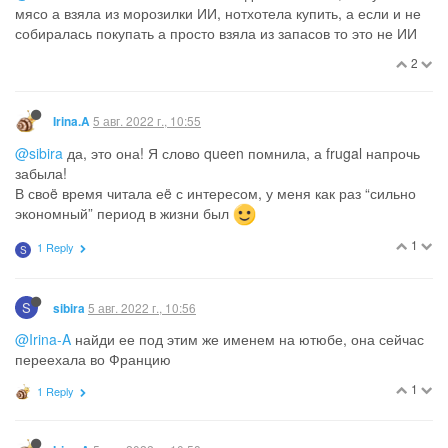
мясо а взяла из морозилки ИИ, нотхотела купить, а если и не
собиралась покупать а просто взяла из запасов то это не ИИ
2
5 авг. 2022 г., 10:55
Irina.A
@sibira
да, это она! Я слово queen помнила, а frugal напрочь
забыла!
В своë время читала еë с интересом, у меня как раз “сильно
экономный” период в жизни был
1
1 Reply
S
S
5 авг. 2022 г., 10:56
sibira
@Irina-A
найди ее под этим же именем на ютюбе, она сейчас
переехала во Францию
1
1 Reply