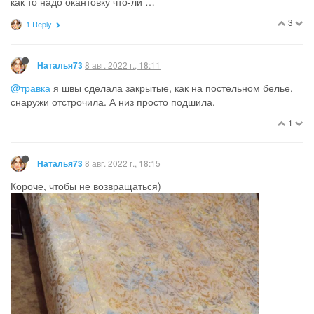
как то надо окантовку что-ли …
3
1 Reply
8 авг. 2022 г., 18:11
Наталья73
@травка
я швы сделала закрытые, как на постельном белье,
снаружи отстрочила. А низ просто подшила.
1
8 авг. 2022 г., 18:15
Наталья73
Короче, чтобы не возвращаться)