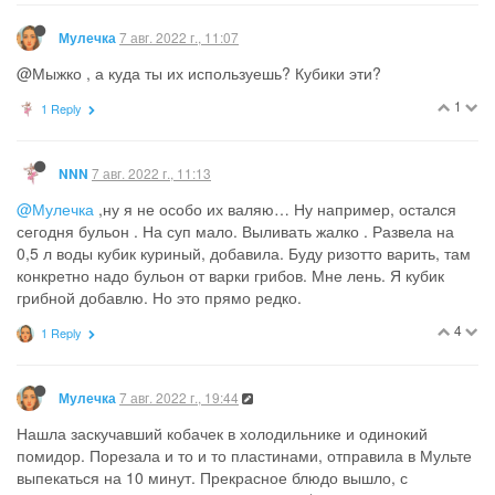
7 авг. 2022 г., 11:07
Мулечка
@Мыжко , а куда ты их используешь? Кубики эти?
1
1 Reply
7 авг. 2022 г., 11:13
NNN
@Мулечка
,ну я не особо их валяю… Ну например, остался
сегодня бульон . На суп мало. Выливать жалко . Развела на
0,5 л воды кубик куриный, добавила. Буду ризотто варить, там
конкретно надо бульон от варки грибов. Мне лень. Я кубик
грибной добавлю. Но это прямо редко.
4
1 Reply
7 авг. 2022 г., 19:44
Мулечка
Нашла заскучавший кобачек в холодильнике и одинокий
помидор. Порезала и то и то пластинами, отправила в Мульте
выпекаться на 10 минут. Прекрасное блюдо вышло, с