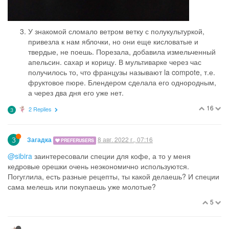
У знакомой сломало ветром ветку с полукультуркой,
привезла к нам яблочки, но они еще кисловатые и
твердые, не поешь. Порезала, добавила измельченный
апельсин. сахар и корицу. В мультиварке через час
получилось то, что французы называют la compote, т.е.
фруктовое пюре. Блендером сделала его однородным,
а через два дня его уже нет.
16
2 Replies
З
З
8 авг. 2022 г., 07:16
Загадка
PREFERUSERS
@sibira
заинтересовали специи для кофе, а то у меня
кедровые орешки очень неэкономично используются.
Погуглила, есть разные рецепты, ты какой делаешь? И специи
сама мелешь или покупаешь уже молотые?
5