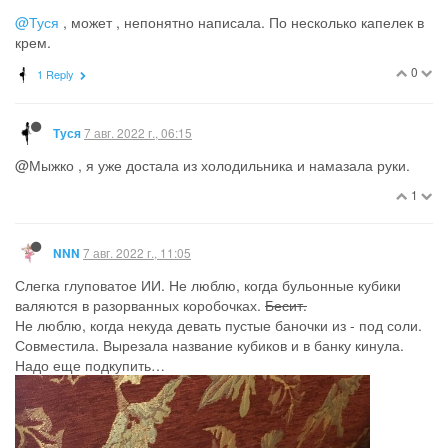
@Туся
, может , непонятно написала. По несколько капелек в
крем.
0
1 Reply
7 авг. 2022 г., 06:15
Туся
@Мыжко , я уже достала из холодильника и намазала руки.
1
7 авг. 2022 г., 11:05
NNN
Слегка глуповатое ИИ. Не люблю, когда бульонные кубики
валяются в разорванных коробочках.
Бесит.
Не люблю, когда некуда девать пустые баночки из - под соли.
Совместила. Вырезала название кубиков и в банку кинула.
Надо еще подкупить…