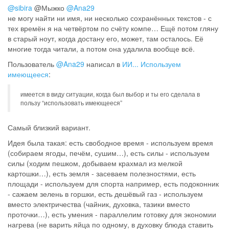
@sibira
@Мыжко
@Ana29
не могу найти ни имя, ни несколько сохранённых текстов - с
тех времён я на четвёртом по счёту компе… Ещё потом гляну
в старый ноут, когда достану его, может, там осталось. Её
многие тогда читали, а потом она удалила вообще всё.
Пользователь
@Ana29
написал в
ИИ... Используем
имеющееся
:
имеется в виду ситуации, когда был выбор и ты его сделала в
пользу “использовать имеющееся”
Самый близкий вариант.
Идея была такая: есть свободное время - используем время
(собираем ягоды, печём, сушим…), есть силы - используем
силы (ходим пешком, добываем крахмал из мелкой
картошки…), есть земля - засеваем полезностями, есть
площади - используем для спорта например, есть подоконник
- сажаем зелень в горшки, есть дешёвый газ - используем
вместо электричества (чайник, духовка, тазики вместо
проточки…), есть умения - параллелим готовку для экономии
нагрева (не варить яйца по одному, в духовку блюда ставить