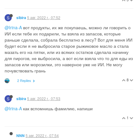
S
5 авг. 2022 г., 07:52
sibira
@Irina-A
вот продукты, их же покупаешь, можно ли говорить о
ИИ если тебе их подарили, ты взяла из запасов, которые
раньше сделала, собрала бесплатно в лесу? Вот для меня ИИ
будет если я не выбросила старое рыжиковое масло а стала
мазать его на пятки, или из всяких остатков сделала начинку
для пирогов, не выбросила, а вот если взяла что то для еды из
запасов или морозилки, это наверное уже не ИИ. Не могу
почувствовать грань
8
2 Replies
S
5 авг. 2022 г., 07:53
sibira
@Irina-A
как вспомнишь фамилию, напиши
1
5 авг. 2022 г., 07:54
NNN