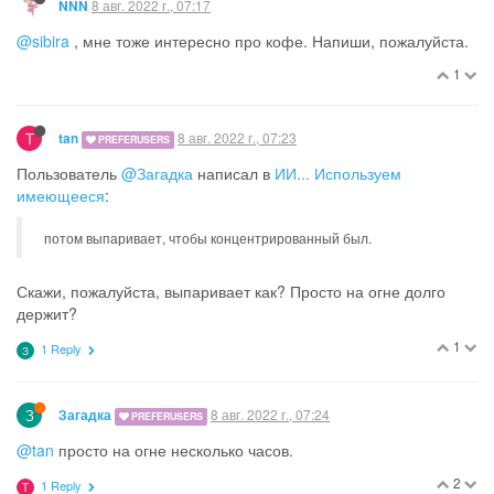
8 авг. 2022 г., 07:17
NNN
@sibira
, мне тоже интересно про кофе. Напиши, пожалуйста.
1
T
8 авг. 2022 г., 07:23
tan
PREFERUSERS
Пользователь
@Загадка
написал в
ИИ... Используем
имеющееся
:
потом выпаривает, чтобы концентрированный был.
Скажи, пожалуйста, выпаривает как? Просто на огне долго
держит?
1
1 Reply
З
З
8 авг. 2022 г., 07:24
Загадка
PREFERUSERS
@tan
просто на огне несколько часов.
2
1 Reply
T