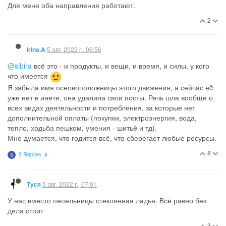
Для меня оба направления работают.
2
5 авг. 2022 г., 06:56
Irina.A
@sibira
всё это - и продукты, и вещи, и время, и силы, у кого
что имеется
Я забыла имя основоположницы этого движения, а сейчас еë
уже нет в инете, она удалила свои посты. Речь шла вообще о
всех видах деятельности и потребления, за которые нет
дополнительной оплаты (покупки, электроэнергия, вода,
тепло, ходьба пешком, умения - шитьë и тд).
Мне думается, что годится всё, что сберегает любые ресурсы.
8
2 Replies
S
5 авг. 2022 г., 07:01
Туся
У нас вместо пепельницы стеклянная ладья. Всё равно без
дела стоит
3