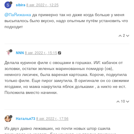
S
8 авг. 2022 г., 12:25
sibira
@ПаRижанка
да примерно так но даже когда больше у меня
высыпалось было вкусно, надо опытным путём установить что
подходит
2
8 авг. 2022 г., 15:15
NNN
Делала куриное филе с овощами в горшках. ИИ: кабачок от
золовки, остатки зеленых маринованных помидор (ов),
немного лисичек, была вареная картошка. Короче, подкупила
только филе. Еще пирог замутила. В оригинале он со свежими
ягодами, но мама накрутила яблок дольками , а никто не ест.
Положила вместо начинки.
10
8 авг. 2022 г., 17:56
Наталья73
Из двух давно лежавших, но почти новых штор сшила
покрывало на кровать. Без изысков, но вполне прилично.