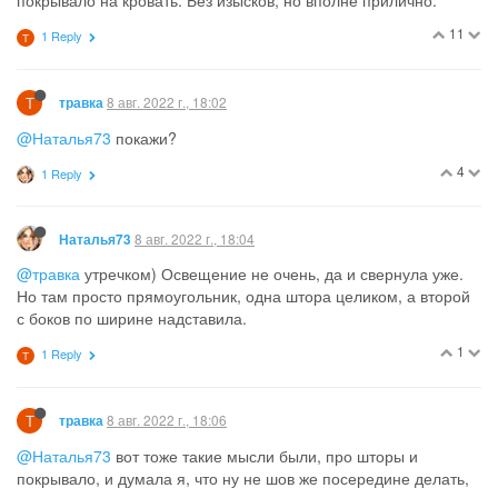
11
1 Reply
Т
Т
8 авг. 2022 г., 18:02
травка
@Наталья73
покажи?
4
1 Reply
8 авг. 2022 г., 18:04
Наталья73
@травка
утречком) Освещение не очень, да и свернула уже.
Но там просто прямоугольник, одна штора целиком, а второй
с боков по ширине надставила.
1
1 Reply
Т
Т
8 авг. 2022 г., 18:06
травка
@Наталья73
вот тоже такие мысли были, про шторы и
покрывало, и думала я, что ну не шов же посередине делать,