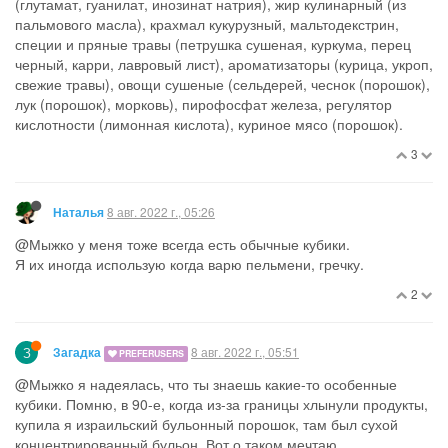
(глутамат, гуанилат, инозинат натрия), жир кулинарный (из
пальмового масла), крахмал кукурузный, мальтодекстрин,
специи и пряные травы (петрушка сушеная, куркума, перец
черный, карри, лавровый лист), ароматизаторы (курица, укроп,
свежие травы), овощи сушеные (сельдерей, чеснок (порошок),
лук (порошок), морковь), пирофосфат железа, регулятор
кислотности (лимонная кислота), куриное мясо (порошок).
3
8 авг. 2022 г., 05:26
Наталья
@Мыжко у меня тоже всегда есть обычные кубики.
Я их иногда использую когда варю пельмени, гречку.
2
З
8 авг. 2022 г., 05:51
Загадка
PREFERUSERS
@Мыжко я надеялась, что ты знаешь какие-то особенные
кубики. Помню, в 90-е, когда из-за границы хлынули продукты,
купила я израильский бульонный порошок, там был сухой
концентрированный бульон. Вот о таком мечтаю.