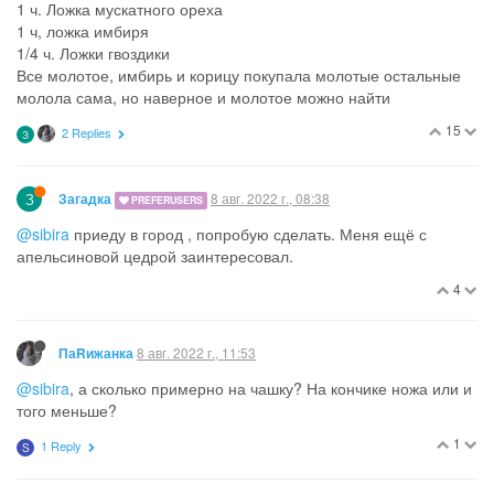
1 ч. Ложка мускатного ореха
1 ч, ложка имбиря
1/4 ч. Ложки гвоздики
Все молотое, имбирь и корицу покупала молотые остальные
молола сама, но наверное и молотое можно найти
15
2 Replies
З
З
8 авг. 2022 г., 08:38
Загадка
PREFERUSERS
@sibira
приеду в город , попробую сделать. Меня ещё с
апельсиновой цедрой заинтересовал.
4
8 авг. 2022 г., 11:53
ПаRижанка
@sibira
, а сколько примерно на чашку? На кончике ножа или и
того меньше?
1
1 Reply
S