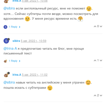
5 авг. 2022 г., 10:58
Irina.A
@sibira
если англоязычный ресурс, мне не поможет
,
хотя… Сейчас субтитры почти везде, можно посмотреть для
вдохновения
. У меня ресурс времени есть
0
1 Reply
S
S
5 авг. 2022 г., 10:59
sibira
@Irina-A
я предпочитаю читать ее блог, мне проще
письменный текст
1
1 Reply
5 авг. 2022 г., 11:02
Irina.A
@sibira
навык читать на английском у меня утрачен
,
пошла искать с субтитрами
2