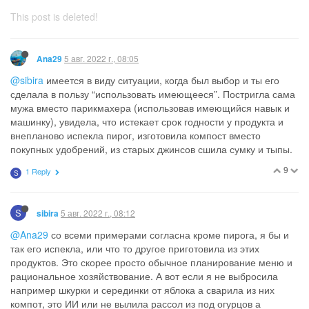
This post is deleted!
5 авг. 2022 г., 08:05
Ana29
@sibira
имеется в виду ситуации, когда был выбор и ты его
сделала в пользу “использовать имеющееся”. Постригла сама
мужа вместо парикмахера (использовав имеющийся навык и
машинку), увидела, что истекает срок годности у продукта и
внепланово испекла пирог, изготовила компост вместо
покупных удобрений, из старых джинсов сшила сумку и тыпы.
9
1 Reply
S
S
5 авг. 2022 г., 08:12
sibira
@Ana29
со всеми примерами согласна кроме пирога, я бы и
так его испекла, или что то другое приготовила из этих
продуктов. Это скорее просто обычное планирование меню и
рациональное хозяйствование. А вот если я не выбросила
например шкурки и серединки от яблока а сварила из них
компот, это ИИ или не вылила рассол из под огурцов а