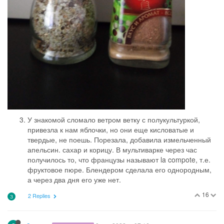
З
8 авг. 2022 г., 05:51
Загадка
PREFERUSERS
@Мыжко я надеялась, что ты знаешь какие-то особенные
кубики. Помню, в 90-е, когда из-за границы хлынули продукты,
купила я израильский бульонный порошок, там был сухой
концентрированный бульон. Вот о таком мечтаю.
3
S
8 авг. 2022 г., 07:10
sibira
Когда-то давно мне подарили в стеклянной баночке
смесь специй для кофе. Понравилось, поэтому нашла в
сети рецепт и с тех пор делаю его сама. Вот в начале
августа как раз сделала новую смесь, засыпала в
баночку от смеси
перцев.
Закончилась мельничка Камис травы и крупная соль.
Вчера муж разогрел крышку, снял ее, я насыпала соли и
травок, и вот опять полная мельничка.