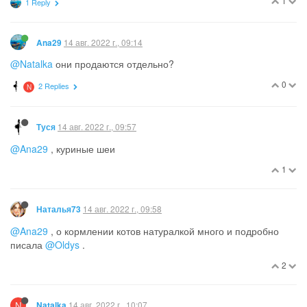
6
1 Reply
13 авг. 2022 г., 13:50
Dorothea
PREFERUSERS
@Ana29
Вы ведь знаете, что котам нельзя несырые кости и
кости от крыльев, да? (И мясо острое было, маринованное.)
0
1 Reply
13 авг. 2022 г., 14:12
Ana29
@Dorothea
то, что рекомендовано котам в его возрасте стоит
пропадает в холодильнике. Не изволят это кушать.
Спасла 100 мл молока в пирог.
2
1 Reply
N
N
14 авг. 2022 г., 03:06
Natalka
@Ana29
, Настя, трубчатые кости категорически нельзя
от
них осколки могут сильно ранить животное.