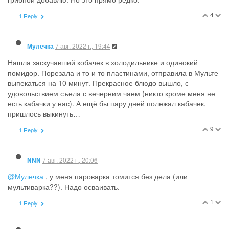
Не люблю, когда некуда девать пустые баночки из - под соли.
Совместила. Вырезала название кубиков и в банку кинула.
Надо еще подкупить…