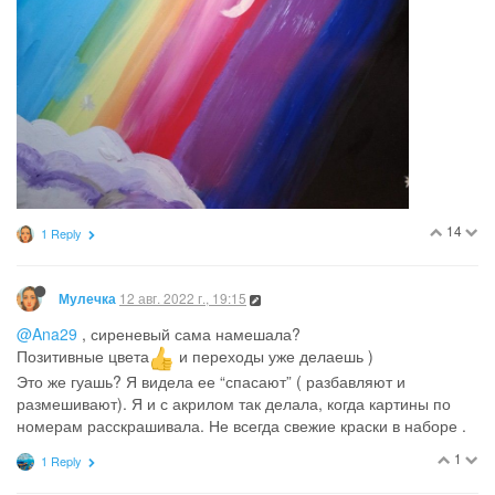
Как раз шов видно сбоку, и с другой стороны симметрично.
20
2 Replies
8 авг. 2022 г., 18:19
MamaAma
@Наталья73
ой, у нас линолеум одинаковый)))
1
1 Reply
8 авг. 2022 г., 18:20
LadyCler
MODERATOR
@Наталья73
Отлично получилось!
Рассматривала, как ты
удачно совместила рисунок, а потом вдруг задумалась - на
шторах вазы были поперек что ли?
3
1 Reply
8 авг. 2022 г., 18:22
Наталья73
@MamaAma
да, я тоже замечала на твоих фотографиях)
1