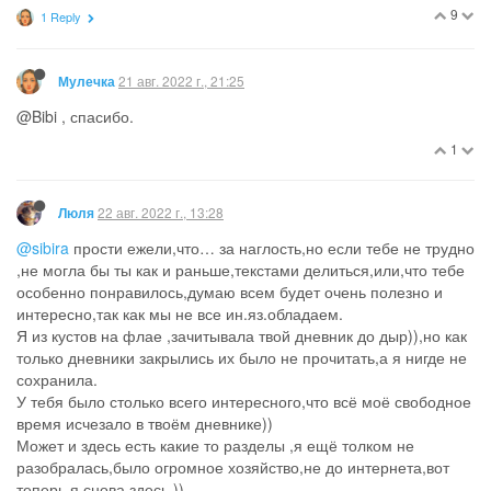
0
1 Reply
21 авг. 2022 г., 20:57
Люля
@Мулечка
нет,обычный Фейри для посуды, только вот,я
посуду им сто лет не мою,а так же не по назначению везде
использую.
1
21 авг. 2022 г., 20:59
Мулечка
Пользователь @Bibi написал в
ИИ... Используем имеющееся
:
но жидкость для стекол , всё равно покупаю,так как у нее
широкий спектр использования,не по назначению
@Bibi , я про это
0