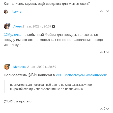
@Ana29
, радикально. Там соседкин
гад
кот. Они дружат
(мама с соседкой), но мама очень деликатная. А я б чем
нибудь огрела.
1
1 Reply
19 авг. 2022 г., 22:03
Oldys
Пользователь @Мыжко написал в
ИИ... Используем
имеющееся
:
А я б чем нибудь огрела.
Рекомендую водяной пистолет :)))
Или “сикАлку” из нашего детства, это когда в крышке бутылки
пластиковой (у нас больше всего ценились от “Персоля”,
выбор пластиковых бутылок в те годы был небольшой, а они
были относительно мягкие, сдавливать легко) делается дырка,
в нее вставляется половинка от ручки и потом наливаешь воду
и “сикаешь” из этой бутылки, она оттуда далекооооо шпарит
струей под напором :)))