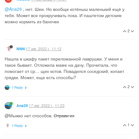
1
1 Reply
14 авг. 2022 г., 03:53
Туся
Да. У нас в подъезде уличная собака лежит помирает. Костей
наелась.
0
14 авг. 2022 г., 06:11
Ana29
@Natalka
придется расстроить кота(
0
1 Reply
N
N
14 авг. 2022 г., 08:49
Natalka
@Ana29
увы
️ Хрящики ему давай.
1
1 Reply