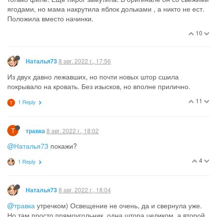
S
8 авг. 2022 г., 08:34
sibira
Моя смесь называется хавайдж для кофе.
3 ст. Ложки корицы
2 ст ложки кардамона
1 ч. Ложка мускатного ореха
1 ч, ложка имбиря
1/4 ч. Ложки гвоздики
Все молотое, имбирь и корицу покупала молотые остальные
молола сама, но наверное и молотое можно найти
15
2 Replies
З
З
8 авг. 2022 г., 08:38
Загадка
PREFERUSERS
@sibira
приеду в город , попробую сделать. Меня ещё с
апельсиновой цедрой заинтересовал.
4