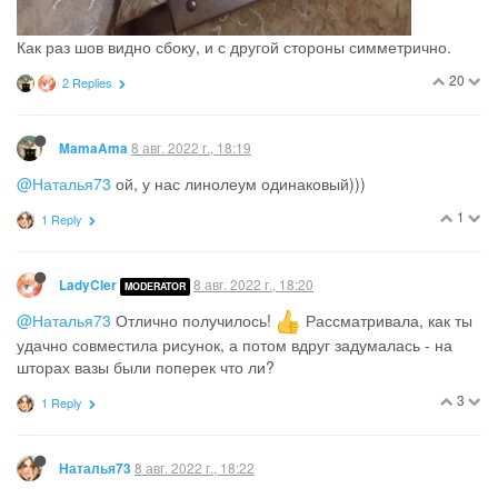
1
1 Reply
Т
Т
8 авг. 2022 г., 18:06
травка
@Наталья73
вот тоже такие мысли были, про шторы и
покрывало, и думала я, что ну не шов же посередине делать,
как то надо окантовку что-ли …
3
1 Reply
8 авг. 2022 г., 18:11
Наталья73
@травка
я швы сделала закрытые, как на постельном белье,
снаружи отстрочила. А низ просто подшила.
1
8 авг. 2022 г., 18:15
Наталья73
Короче, чтобы не возвращаться)