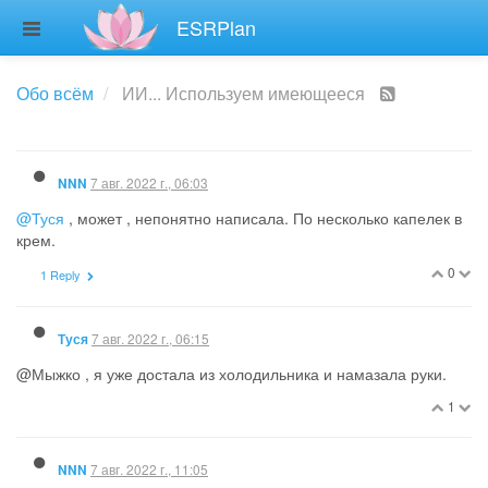
5 авг. 2022 г., 11:02
Irina.A
ESRPlan
@sibira
навык читать на английском у меня утрачен
, пошла
искать с субтитрами
2
З
5 авг. 2022 г., 12:05
Загадка
PREFERUSERS
Сегодня на даче приехали дети. Муж хотел купить булок к
чаю, а я вместо этого сделала кабачковые оладий. ИИ: время,
кабачки, чеснок, укроп.
9
1 Reply
5 авг. 2022 г., 12:41
NNN
Не выкинула, а сдала вторсырье: картон, бутылки пластиковые
и алюминиевые банки. Гордо получила 11 р.
Папочка собрал для доченьки вишенку
. Поскольку вишенка
кислая, варю компотик.
Думая, чем бы себя еще полечить - решила по утрам пить