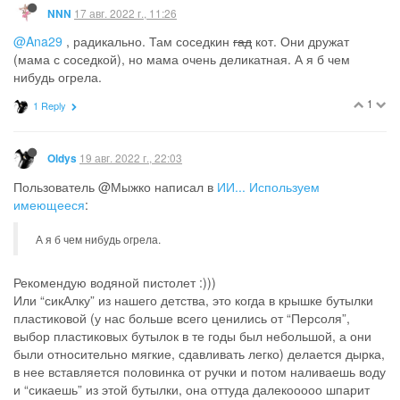
14 авг. 2022 г., 09:14
Ana29
@Natalka
они продаются отдельно?
0
2 Replies
N
14 авг. 2022 г., 09:57
Туся
@Ana29
, куриные шеи
1
14 авг. 2022 г., 09:58
Наталья73
@Ana29
, о кормлении котов натуралкой много и подробно
писала
@Oldys
.
2
N
14 авг. 2022 г., 10:07
Natalka
@Ana29
, нет. Шеи. Но вообще котёныш маленький ещё у