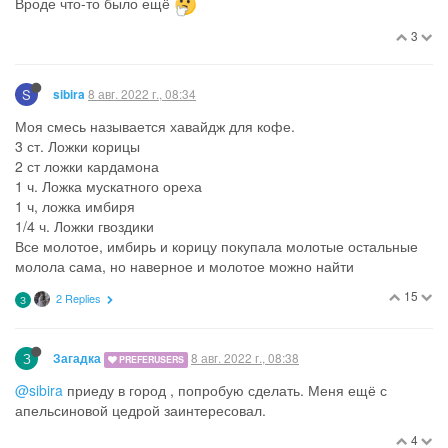
кедровые орешки очень неэкономично используются.
Погуглила, есть разные рецепты, ты какой делаешь? И специи
сама мелешь или покупаешь уже молотые?
5
8 авг. 2022 г., 07:17
NNN
@sibira
, мне тоже интересно про кофе. Напиши, пожалуйста.
1
T
8 авг. 2022 г., 07:23
tan
PREFERUSERS
Пользователь
@Загадка
написал в
ИИ... Используем
имеющееся
:
потом выпаривает, чтобы концентрированный был.
Скажи, пожалуйста, выпаривает как? Просто на огне долго
держит?