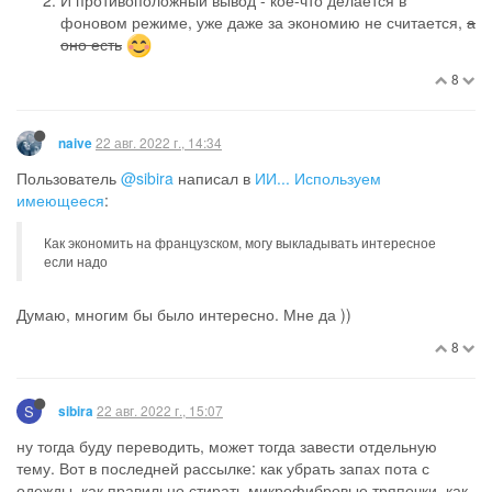
21 авг. 2022 г., 21:25
Мулечка
@Bibi , спасибо.
1
22 авг. 2022 г., 13:28
Люля
@sibira
прости ежели,что… за наглость,но если тебе не трудно
,не могла бы ты как и раньше,текстами делиться,или,что тебе
особенно понравилось,думаю всем будет очень полезно и
интересно,так как мы не все ин.яз.обладаем.
Я из кустов на флае ,зачитывала твой дневник до дыр)),но как
только дневники закрылись их было не прочитать,а я нигде не
сохранила.
У тебя было столько всего интересного,что всё моё свободное
время исчезало в твоём дневнике))
Может и здесь есть какие то разделы ,я ещё толком не
разобралась,было огромное хозяйство,не до интернета,вот
теперь я снова здесь ))
P.s.вообще нужно создать тему заметки Сибиры,да простит