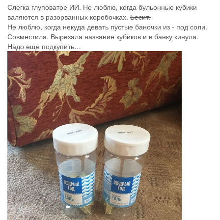
яблочный уксус с медом и горячей водой. Завтра добью,
наверное.
Утискала в салатик рукколу, которая дала мамина соседка по
даче.
10
5 авг. 2022 г., 14:55
Ana29
@Загадка
@Мыжко какие вы умнички!
2
7 авг. 2022 г., 05:50
NNN
Облезает кожа на ладонях, знаю почему, таблетку уже
пропила. Нужен витамин А. Нашла в холодильнике Аевит
жидкий. Когда то я его бухнула в крем для лица. Лицу не
понравилось, а на руки в самый раз…
3
1 Reply