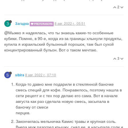
@Мыжко , обязательно надо. Выручает
2
З
8 авг. 2022 г., 02:19
Загадка
PREFERUSERS
@Мыжко Таня, а какие ты кубики покупаешь?
У меня сын делает бульонные кубики сам. Покупает суровую
курицу или просто набор куриных хребтов, варит их с целыми
кореньями морковки, петрушки и лука, потом выпаривает,
чтобы концентрированный был. Замораживаем в больших
формочках для льда. 1 кубик приблизительно поллитра-литр
бульона. Потом можно и просто маленький супчик сварить, и в
имеющийся добавить для объема.
10
2 Replies
T
8 авг. 2022 г., 04:39
NNN
@Загадка
, да обычные. Магги или Кнорр. Куплю упаковку и
забуду)))
2
2 Replies
З