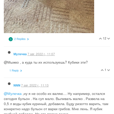
7 авг. 2022 г., 05:52
Туся
@Мыжко , о спасибо, у меня тоже есть такое
1
1 Reply
7 авг. 2022 г., 06:03
NNN
@Туся
, может , непонятно написала. По несколько капелек в
крем.
0
1 Reply
7 авг. 2022 г., 06:15
Туся
@Мыжко , я уже достала из холодильника и намазала руки.
1
7 авг. 2022 г., 11:05
NNN
Слегка глуповатое ИИ. Не люблю, когда бульонные кубики
валяются в разорванных коробочках.
Бесит.