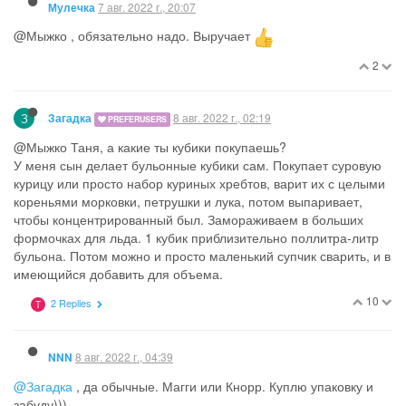
12
2 Replies
З
7 авг. 2022 г., 11:07
Мулечка
@Мыжко , а куда ты их используешь? Кубики эти?
1
1 Reply
7 авг. 2022 г., 11:13
NNN
@Мулечка
,ну я не особо их валяю… Ну например, остался
сегодня бульон . На суп мало. Выливать жалко . Развела на
0,5 л воды кубик куриный, добавила. Буду ризотто варить, там
конкретно надо бульон от варки грибов. Мне лень. Я кубик
грибной добавлю. Но это прямо редко.
4
1 Reply