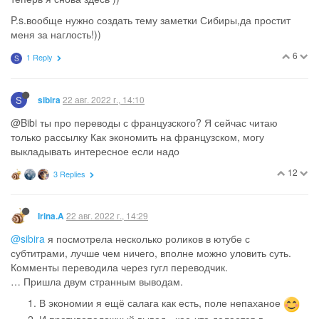
21 авг. 2022 г., 21:20
Люля
У меня длинные волосы и я много использую средств,для
облегчения расчёсывания(спреев) ,после остаётся много
пустых флаконов,я в них заливаю воду ,потом добавляю Фери
,такой консистенции- какая мне необходима,так же в таких
флаконах использую жидкость для стекол,где то
разбавляю,где то ,нет.
Они мало места занимают.
Так же в них заливаю,спирт ,уксус,дезинфектор, естественно
всё по отдельности ,каждый в своем и все подписаны
Для мытья стекол необходимо совсем небольшая капля
Фейри .
По поводу жидкости для стекол,у меня принтер старый с
картриджами , очень удобно внутри протирать,она супер
чернила отмывает.
Разбавленная водой бутылочка, храниться в душевой и на
кухне всегда,всё пятна и все поверхности отмывает на ура,что
то испачкалось,я сразу пшикаю и протираю,
более того ,у меня в квартире единственная убойная
химия,только белизна ,да и та только для дезинфекции.
9
1 Reply