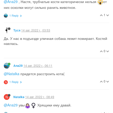
@Мулечка
здесь все цвета хоть немного, смесовые, кроме
белого и черного. Конечно, спасаю, но они в миг засыхают
обратно и вымешиваются тяжело. 6 баночек я уже прикончила
3
13 авг. 2022 г., 13:46
Ana29
Картон и пенопласт, в которые была упакована мебель,
постелила под бассейн.
Перенесла его на колючую траву, чтобы она под ним спрела и
сдохла.
Приготовила обед из того, что мама дала с огорода, то есть
почти бесплатная еда.
Когда ездили на крылышки к родителям, взяла косточки.
Теперь кот, кроме них ничего больше не хочет. А мне
экономия опять)
Пелёнки (от старшего ещё) порезала на тряпочки для
рисования.