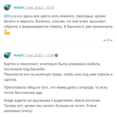
8 авг. 2022 г., 18:26
Наталья73
@LadyCler
спасибо!
Шторы тоже были самодельные. Кромки на ткани вдоль, т. е. с
боков от ваз. Просто шторы были на окно хрущёвки, и было
это почти 20 лет назад. Я даже не помню, я их делала или
нет)
4
12 авг. 2022 г., 19:12
Ana29
Не могу расстаться с просроченными красками! Одни на два
года, другие на полгода просрочены. Пусть комками, но
рисуют же!