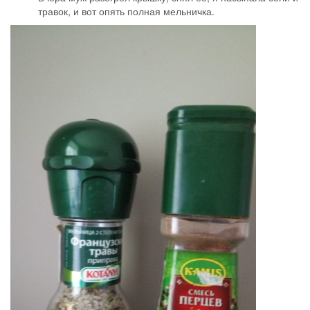
З
8 авг. 2022 г., 04:59
Загадка
PREFERUSERS
Пошла посмотреть на состав Магги. Состав пишут в порядке
убывания количества.
Состав: йодированная соль, сахар, усилители вкуса и аромата
(глутамат, гуанилат, инозинат натрия), жир кулинарный (из
пальмового масла), крахмал кукурузный, мальтодекстрин,
специи и пряные травы (петрушка сушеная, куркума, перец
черный, карри, лавровый лист), ароматизаторы (курица, укроп,
свежие травы), овощи сушеные (сельдерей, чеснок (порошок),
лук (порошок), морковь), пирофосфат железа, регулятор
кислотности (лимонная кислота), куриное мясо (порошок).
3
8 авг. 2022 г., 05:26
Наталья
@Мыжко у меня тоже всегда есть обычные кубики.
Я их иногда использую когда варю пельмени, гречку.
2