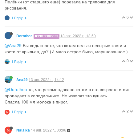
14
1 Reply
12 авг. 2022 г., 19:15
Мулечка
@Ana29
, сиреневый сама намешала?
Позитивные цвета
и переходы уже делаешь )
Это же гуашь? Я видела ее “спасают” ( разбавляют и
размешивают). Я и с акрилом так делала, когда картины по
номерам расскрашивала. Не всегда свежие краски в наборе .
1
1 Reply
13 авг. 2022 г., 02:33
Ana29