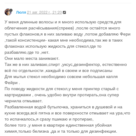
Коты зело не любят, когда им в бочину струя прилетает, вреда
никакого зверю, совесть спокойна, а вероятность того, что он
не захочет ходить туда, где ему такое неприятное делают,
особенно в деликатный момент - весьма велика :))))))))
8
21 авг. 2022 г., 20:37
Люля
@Мулечка
, я Фери использую для этих целей,но жидкость для
стекол , всё равно покупаю,так как у нее широкий спектр
использования,не по назначению,беру не самую дешовую,но
и не дорогую.
3
2 Replies
21 авг. 2022 г., 20:52
Мулечка
@Bibi , уточняю, речь идёт о Фери для мытья окон? Я как-то
пробовала с ним зеркала мыть, остались разводы. Может,
слишком много добавила.
Как ты используешь ещё средства для мытья окон?