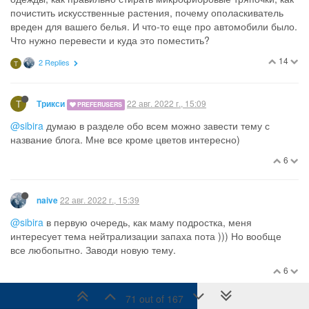
меня за наглость!))
6
1 Reply
S
S
22 авг. 2022 г., 14:10
sibira
@Bibi ты про переводы с французского? Я сейчас читаю
только рассылку Как экономить на французском, могу
выкладывать интересное если надо
12
3 Replies
Авторизуйтесь, чтобы ответить
68 out of 167