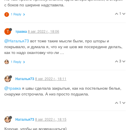
8 авг. 2022 г., 11:53
ПаRижанка
@sibira
, а сколько примерно на чашку? На кончике ножа или и
того меньше?
1
1 Reply
S
S
8 авг. 2022 г., 12:25
sibira
@ПаRижанка
да примерно так но даже когда больше у меня
высыпалось было вкусно, надо опытным путём установить что
подходит
2
8 авг. 2022 г., 15:15
NNN
Делала куриное филе с овощами в горшках. ИИ: кабачок от
золовки, остатки зеленых маринованных помидор (ов),
немного лисичек, была вареная картошка. Короче, подкупила
только филе. Еще пирог замутила. В оригинале он со свежими
ягодами, но мама накрутила яблок дольками , а никто не ест.