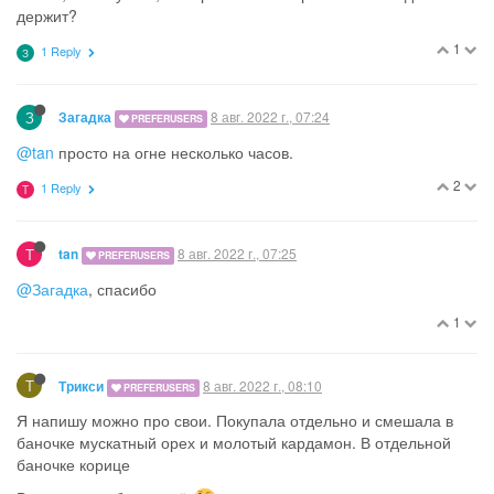
У знакомой сломало ветром ветку с полукультуркой,
привезла к нам яблочки, но они еще кисловатые и
твердые, не поешь. Порезала, добавила измельченный
апельсин. сахар и корицу. В мультиварке через час
получилось то, что французы называют la compote, т.е.
фруктовое пюре. Блендером сделала его однородным,
а через два дня его уже нет.
16
2 Replies
З
З
8 авг. 2022 г., 07:16
Загадка
PREFERUSERS
@sibira
заинтересовали специи для кофе, а то у меня