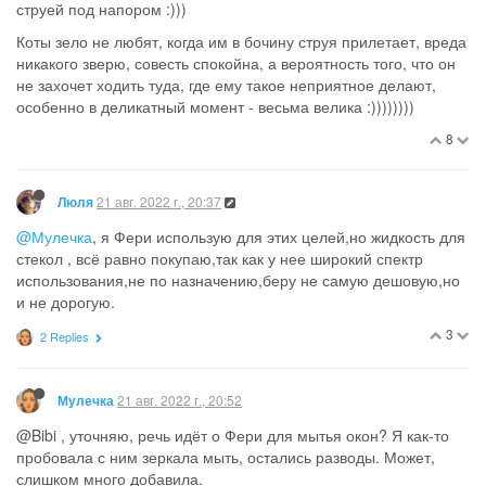
тебя. Может все прокручивать пока. И паштетом детским
можно кормить из баночек
2
17 авг. 2022 г., 11:12
NNN
Нашла в шкафу пакет переломанной лаврушки. У меня и
такое бывает. Отложила маме на дачу. Прочитала, что
помогает от ср… щих котов. Повадился соседский, копает
грядки. Может, еще есть способы?
2
1 Reply
17 авг. 2022 г., 11:23
Ana29
@Мыжко нет способов.
Отрави их
1
1 Reply
17 авг. 2022 г., 11:26
NNN