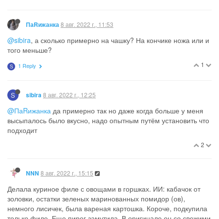
1
1 Reply
З
З
8 авг. 2022 г., 07:24
Загадка
PREFERUSERS
@tan
просто на огне несколько часов.
2
1 Reply
T
T
8 авг. 2022 г., 07:25
tan
PREFERUSERS
@Загадка
, спасибо
1
Т
8 авг. 2022 г., 08:10
Трикси
PREFERUSERS
Я напишу можно про свои. Покупала отдельно и смешала в
баночке мускатный орех и молотый кардамон. В отдельной
баночке корице
Вроде что-то было ещё
3