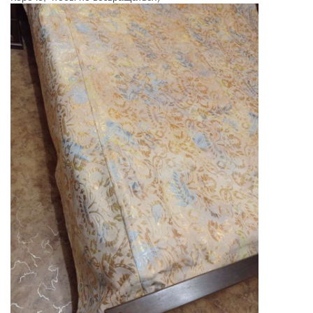
Положила вместо начинки.
10
8 авг. 2022 г., 17:56
Наталья73
Из двух давно лежавших, но почти новых штор сшила
покрывало на кровать. Без изысков, но вполне прилично.
11
1 Reply
Т
Т
8 авг. 2022 г., 18:02
травка
@Наталья73
покажи?
4
1 Reply
8 авг. 2022 г., 18:04
Наталья73
@травка
утречком) Освещение не очень, да и свернула уже.
Но там просто прямоугольник, одна штора целиком, а второй
с боков по ширине надставила.