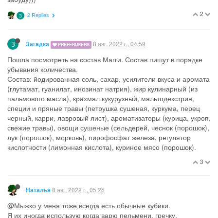
7 авг. 2022 г., 19:44
Мулечка
Нашла заскучавший кобачек в холодильнике и одинокий
помидор. Порезала и то и то пластинами, отправила в Мульте
выпекаться на 10 минут. Прекрасное блюдо вышло, с
удовольствием съела с вечерним чаем (никто кроме меня не
есть кабачки у нас). А ещё бы пару дней полежал кабачек,
пришлось выкинуть…
9
1 Reply
7 авг. 2022 г., 20:06
NNN
@Мулечка
, у меня пароварка томится без дела (или
мультиварка??). Надо осваивать.
1
1 Reply
7 авг. 2022 г., 20:07
Мулечка