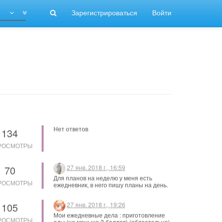
1
Зарегистрироваться
Войти
Нет ответов
134
РОСМОТРЫ
70
27 янв. 2018 г., 16:59
Для планов на неделю у меня есть
РОСМОТРЫ
ежедневник, в него пишу планы на день.
В ежедневнике сразу записываю дела,
привязанные к датам
105
27 янв. 2018 г., 19:26
Мои ежедневные дела : приготовление
РОСМОТРЫ
еды (не меньше 3 баллов) (обязательно)