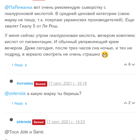
@ПаRижанка
вот очень рекомендую сыворотку с
гиалуроновой кислотой. В средней ценовой категории (свою
марку не пишу, т.к. покупаю украинских производителей). Еще
хвалят Гиалу 5 от Ля Рош.
У меня сейчас утром гиалуроновая кислота, вечером комплекс
кислот от пигментации. И обычный увлажняющий крем
вечером. Даже сегодня, после трех часов сна ночью, и тех не
подряд, в зеркало смотреть не очень страшно
6
1 Reply
17 сент. 2021 г., 16:19
Антоніна
Banned
@zelenola
а какую марку ты берешь?
2
1 Reply
17 сент. 2021 г., 19:53
zelenola
Banned
@Тося Jole и Sane.