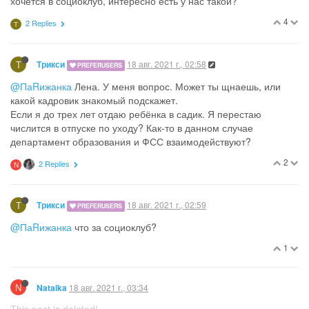
хочется в социоклуб, интересно есть у нас такой?
4
2 Replies
Т
Т
18 авг. 2021 г., 02:58
Трикси
PREFERUSERS
@ПаRижанка
Лена. У меня вопрос. Может ты щнаешь, или
какой кадровик знакомый подскажет.
Если я до трех лет отдаю ребёнка в садик. Я перестаю
числится в отпуске по уходу? Как-то в данном случае
департамент образования и ФСС взаимодействуют?
2
2 Replies
N
Т
18 авг. 2021 г., 02:59
Трикси
PREFERUSERS
@ПаRижанка
что за социоклуб?
1
N
18 авг. 2021 г., 03:34
Natalka
This post is deleted!