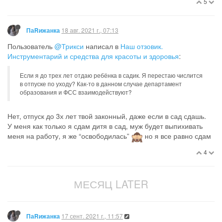
5
18 авг. 2021 г., 07:13
ПаRижанка
Пользователь
@Трикси
написал в
Наш отзовик.
Инструментарий и средства для красоты и здоровья
:
Если я до трех лет отдаю ребёнка в садик. Я перестаю числится
в отпуске по уходу? Как-то в данном случае департамент
образования и ФСС взаимодействуют?
Нет, отпуск до 3х лет твой законный, даже если в сад сдашь.
У меня как только я сдам дитя в сад, муж будет выпихивать
меня на работу, я же “освободилась”
но я все равно сдам
4
МЕСЯЦ LATER
17 сент. 2021 г., 11:57
ПаRижанка