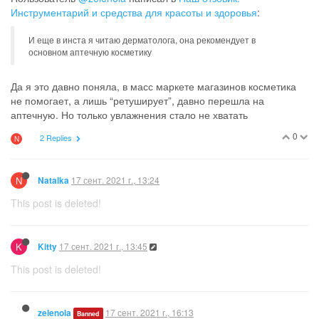
Инструментарий и средства для красоты и здоровья
:
И еще в инста я читаю дерматолога, она рекомендует в
основном аптечную косметику
Да я это давно поняла, в масс маркете магазинов косметика
не помогает, а лишь “ретуширует”, давно перешла на
аптечную. Но только увлажнения стало не хватать
0
2 Replies
N
N
17 сент. 2021 г., 13:24
Natalka
This post is deleted!
K
17 сент. 2021 г., 13:45
Kitty
This post is deleted!
17 сент. 2021 г., 16:13
zelenola
Banned