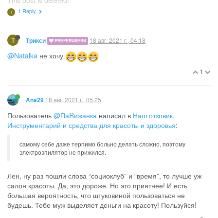
1 Reply
Т
Т
18 авг. 2021 г., 04:18
Трикси
PREFERUSERS
@Natalka
не хочу
1
18 авг. 2021 г., 05:25
Ana29
Пользователь
@ПаRижанка
написал в
Наш отзовик.
Инструментарий и средства для красоты и здоровья
:
самому себе даже терпимо больно делать сложно, поэтому
электроэпилятор не прижился.
Лен, ну раз пошли слова “социоклуб” и “время”, то лучше уж
салон красоты. Да, это дороже. Но это приятнее! И есть
большая вероятность, что штуковиной пользоваться не
будешь. Тебе муж выделяет деньги на красоту! Пользуйся!