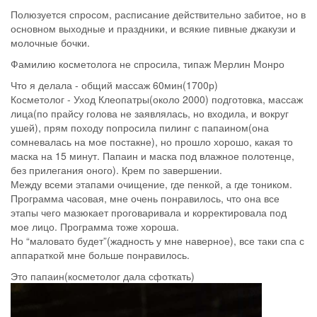
Полюзуется спросом, расписание действительно забитое, но в
основном выходные и праздники, и всякие пивные джакузи и
молочные бочки.
Фамилию косметолога не спросила, типаж Мерлин Монро
Что я делала - общий массаж 60мин(1700р)
Косметолог - Уход Клеопатры(около 2000) подготовка, массаж
лица(по прайсу голова не заявлялась, но входила, и вокруг
ушей), прям походу попросила пилинг с папаином(она
сомневалась на мое постакне), но прошло хорошо, какая то
маска на 15 минут. Папаин и маска под влажное полотенце,
без прилегания оного). Крем по завершении.
Между всеми этапами очищение, где пенкой, а где тоником.
Программа часовая, мне очень понравилось, что она все
этапы чего мазюкает проговаривала и корректировала под
мое лицо. Программа тоже хороша.
Но “маловато будет”(жадность у мне наверное), все таки спа с
аппараткой мне больше понравилось.
Это папаин(косметолог дала сфоткать)