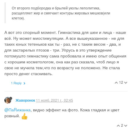
От второго подбородка и брылей уколы леполитика,
расщепляет жир и смягчает контуры жировых мешков(или
клеток).
А вот это спорный момент. Гимнастика для шеи и лица - наше
всё. Ну может миостимуляции. А все вышеуказанное - не для
таких юных тетеньков как ты - раз, не с таким весом - два, и
для застарелых птозов - три. Упрусь в это утверждение
потомушто гимнастику сама пробовала и имею опыт общения
с хорошим косметологом, она как раз сказала, чтоб лицо я
свое не мучила тем,что по возрасту не положено. Не стала
просто денег стаскивать.
12
1 Reply
11 нояб. 2021 г., 02:45
Жаворонок
@ПаRижанка
, видно эффект на фото. Кожа гладкая и цвет
ровный.
2