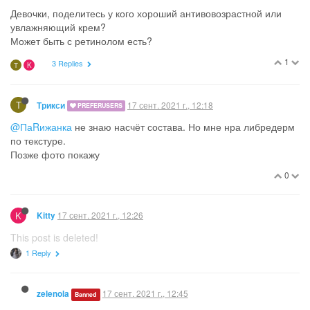
Девочки, поделитесь у кого хороший антивовозрастной или
увлажняющий крем?
Может быть с ретинолом есть?
1
3 Replies
Т
K
Т
17 сент. 2021 г., 12:18
Трикси
PREFERUSERS
@ПаRижанка
не знаю насчёт состава. Но мне нра либредерм
по текстуре.
Позже фото покажу
0
K
17 сент. 2021 г., 12:26
Kitty
This post is deleted!
1 Reply
17 сент. 2021 г., 12:45
zelenola
Banned