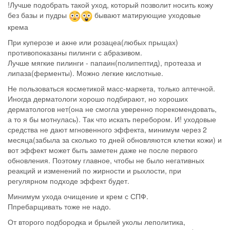
!Лучше подобрать такой уход, который позволит носить кожу
без базы и пудры
бывают матирующие уходовые
крема
При куперозе и акне или розацеа(любых прыщах)
противопоказаны пилинги с абразивом.
Лучше мягкие пилинги - папаин(полипептид), протеаза и
липаза(ферменты). Можно легкие кислотные.
Не пользоваться косметикой масс-маркета, только аптечной.
Иногда дерматологи хорошо подбирают, но хороших
дерматологов нет(она не смогла уверенно порекомендовать,
а то я бы мотнулась). Так что искать перебором. И! уходовые
средства не дают мгновенного эффекта, минимум через 2
месяца(забыла за сколько то дней обновляются клетки кожи) и
вот эффект может быть заметен даже не после первого
обновления. Поэтому главное, чтобы не было негативных
реакций и изменений по жирности и рыхлости, при
регулярном подходе эффект будет.
Минимум ухода очищение и крем с СПФ.
Ппребарщивать тоже не надо.
От второго подбородка и брылей уколы леполитика,