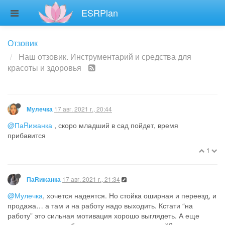
время я плохо самоорганизована.
ESRPlan
Подумаю еще, не горит. Но сама мысль кажется мне
привлекательной, по одной лишь причине мне именно это
подходит и я могу себе это позволить. Иии можно найти этот
аппаратный уход в нашем городе и сходить на
вспоминательную
ознакомительную процедуру
9
3 Replies
17 авг. 2021 г., 20:44
Мулечка
@ПаRижанка
, скоро младший в сад пойдет, время
прибавится
1
17 авг. 2021 г., 21:34
ПаRижанка
@Мулечка
, хочется надеятся. Но стойка оширная и переезд, и
продажа… а там и на работу надо выходить. Кстати “на
работу” это сильная мотивация хорошо выглядеть. А еще