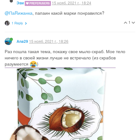
15 нояб. 2021 г., 18:24
Эви
PREFERUSERS
@ПаRижанка
, папаин какой марки понравился?
1
1 Reply
15 нояб. 2021 г., 18:26
Ana29
Раз пошла такая тема, покажу свое мыло-скраб. Мое тело
ничего в своей жизни лучше не встречало (из скрабов
разумеется
)