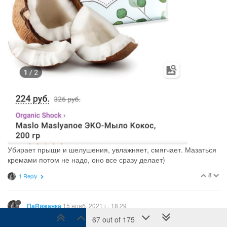
Убирает прыщи и шелушения, увлажняет, смягчает. Мазаться
кремами потом не надо, оно все сразу делает)
8
1 Reply
15 нояб. 2021 г., 18:29
ПаRижанка
67 out of 175
Пользователь
@Эви
написал в
Наш отзовик. Инструментарий