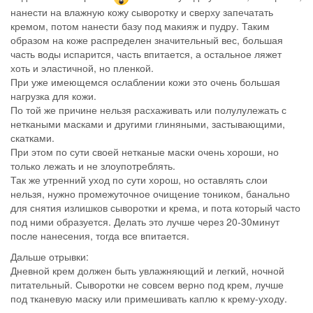
нанести на влажную кожу сыворотку и сверху запечатать
кремом, потом нанести базу под макияж и пудру. Таким
образом на коже распределен значительный вес, большая
часть воды испарится, часть впитается, а остальное ляжет
хоть и эластичной, но пленкой.
При уже имеющемся ослаблении кожи это очень большая
нагрузка для кожи.
По той же причине нельзя расхаживать или полулулежать с
неткаными масками и другими глиняными, застывающими,
скатками.
При этом по сути своей нетканые маски очень хороши, но
только лежать и не злоупотреблять.
Так же утренний уход по сути хорош, но оставлять слои
нельзя, нужно промежуточное очищение тоником, банально
для снятия излишков сыворотки и крема, и пота который часто
под ними образуется. Делать это лучше через 20-30минут
после нанесения, тогда все впитается.
Дальше отрывки:
Дневной крем должен быть увлажняющий и легкий, ночной
питательный. Сыворотки не совсем верно под крем, лучше
под тканевую маску или примешивать каплю к крему-уходу.