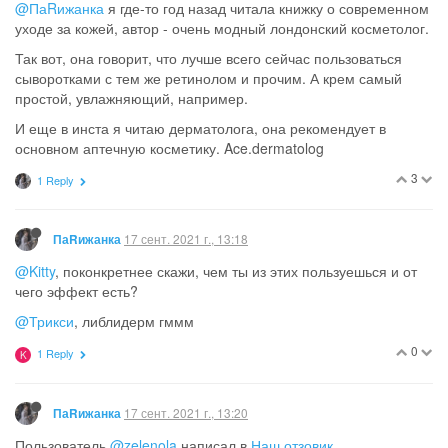
@ПаRижанка
я где-то год назад читала книжку о современном
уходе за кожей, автор - очень модный лондонский косметолог.
Так вот, она говорит, что лучше всего сейчас пользоваться
сыворотками с тем же ретинолом и прочим. А крем самый
простой, увлажняющий, например.
И еще в инста я читаю дерматолога, она рекомендует в
основном аптечную косметику. Ace.dermatolog
3
1 Reply
17 сент. 2021 г., 13:18
ПаRижанка
@Kitty
, поконкретнее скажи, чем ты из этих пользуешься и от
чего эффект есть?
@Трикси
, либлидерм гммм
0
1 Reply
K
17 сент. 2021 г., 13:20
ПаRижанка
Пользователь
@zelenola
написал в
Наш отзовик.