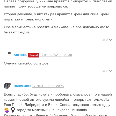
Первая подороже, у них мне нравятся сыворотки и гликолевый
пилинг. Крем вообще не понравился.
Вторая дешевле, у них как раз нравится крем для лица, крем
под глаза и тоник кислотный.
Обе марки есть на розетке и мейкапе, на обе довольно часто
бывают скидки.
2
17 сент. 2021 г., 20:30
Антоніна
Banned
Олечка, спасибо большое!
2
17 сент. 2021 г., 20:50
ПаRижанка
Всем спасибо, буду искать и пробовать, оказалось что в нашей
косметической аптеке сузили линейки - теперь там только Ла
Рош Посей, Либридерм и Виши. Спецаптеку знаю только одну
️ город то маленький, с нахрапа не нашла
Купила сыворотки Виши и Либридерм, буду пробовать, если