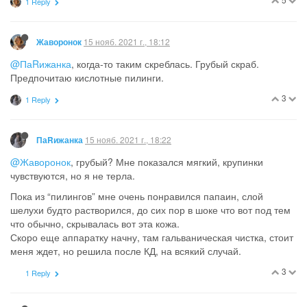
1 Reply
15 нояб. 2021 г., 18:12
Жаворонок
@ПаRижанка
, когда-то таким скреблась. Грубый скраб.
Предпочитаю кислотные пилинги.
3
1 Reply
15 нояб. 2021 г., 18:22
ПаRижанка
@Жаворонок
, грубый? Мне показался мягкий, крупинки
чувствуются, но я не терла.
Пока из “пилингов” мне очень понравился папаин, слой
шелухи будто растворился, до сих пор в шоке что вот под тем
что обычно, скрывалась вот эта кожа.
Скоро еще аппаратку начну, там гальваническая чистка, стоит
меня ждет, но решила после КД, на всякий случай.
3
1 Reply