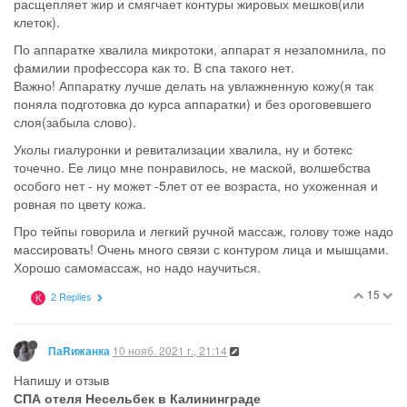
расщепляет жир и смягчает контуры жировых мешков(или
клеток).
По аппаратке хвалила микротоки, аппарат я незапомнила, по
фамилии профессора как то. В спа такого нет.
Важно! Аппаратку лучше делать на увлажненную кожу(я так
поняла подготовка до курса аппаратки) и без ороговевшего
слоя(забыла слово).
Уколы гиалуронки и ревитализации хвалила, ну и ботекс
точечно. Ее лицо мне понравилось, не маской, волшебства
особого нет - ну может -5лет от ее возраста, но ухоженная и
ровная по цвету кожа.
Про тейпы говорила и легкий ручной массаж, голову тоже надо
массировать! Очень много связи с контуром лица и мышцами.
Хорошо самомассаж, но надо научиться.
15
2 Replies
K
10 нояб. 2021 г., 21:14
ПаRижанка
Напишу и отзыв
СПА отеля Несельбек в Калининграде