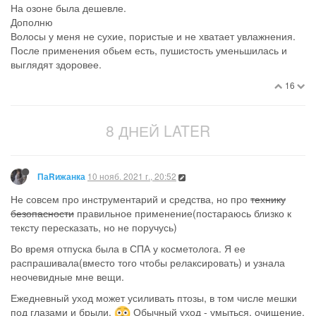
На озоне была дешевле.
Дополню
Волосы у меня не сухие, пористые и не хватает увлажнения.
После применения обьем есть, пушистость уменьшилась и
выглядят здоровее.
16
8 ДНЕЙ LATER
10 нояб. 2021 г., 20:52
ПаRижанка
Не совсем про инструментарий и средства, но про
технику
безопасности
правильное применение(постараюсь близко к
тексту пересказать, но не поручусь)
Во время отпуска была в СПА у косметолога. Я ее
распрашивала(вместо того чтобы релаксировать) и узнала
неочевидные мне вещи.
Ежедневный уход может усиливать птозы, в том числе мешки
под глазами и брыли.
Обычный уход - умыться, очищение,