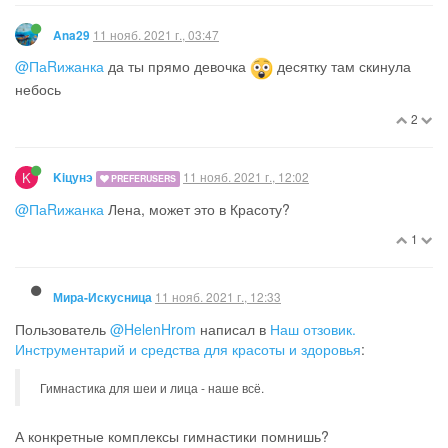
11 нояб. 2021 г., 03:47
Ana29
@ПаRижанка
да ты прямо девочка
десятку там скинула
небось
2
K
11 нояб. 2021 г., 12:02
Kiцунэ
PREFERUSERS
@ПаRижанка
Лена, может это в Красоту?
1
11 нояб. 2021 г., 12:33
Мира-Искусница
Пользователь
@HelenHrom
написал в
Наш отзовик.
Инструментарий и средства для красоты и здоровья
:
Гимнастика для шеи и лица - наше всё.
А конкретные комплексы гимнастики помнишь?