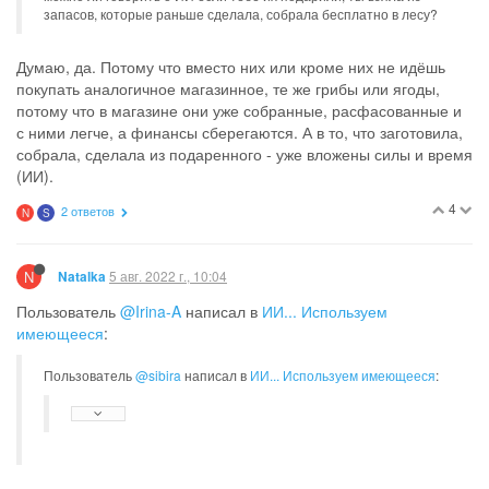
запасов, которые раньше сделала, собрала бесплатно в лесу?
Думаю, да. Потому что вместо них или кроме них не идёшь
покупать аналогичное магазинное, те же грибы или ягоды,
потому что в магазине они уже собранные, расфасованные и
с ними легче, а финансы сберегаются. А в то, что заготовила,
собрала, сделала из подаренного - уже вложены силы и время
(ИИ).
4
2 ответов
N
S
N
5 авг. 2022 г., 10:04
Natalka
Пользователь
@Irina-A
написал в
ИИ... Используем
имеющееся
:
Пользователь
@sibira
написал в
ИИ... Используем имеющееся
: