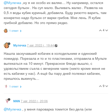
@Мулечка
,ну я не особо их валяю… Ну например, остался
сегодня бульон . На суп мало. Выливать жалко . Развела на
0,5 л воды кубик куриный, добавила. Буду ризотто варить, там
конкретно надо бульон от варки грибов. Мне лень. Я кубик
грибной добавлю. Но это прямо редко.
4
1 ответ
7 авг. 2022 г., 19:44
Мулечка
Нашла заскучавший кобачек в холодильнике и одинокий
помидор. Порезала и то и то пластинами, отправила в Мульте
выпекаться на 10 минут. Прекрасное блюдо вышло, с
удовольствием съела с вечерним чаем (никто кроме меня не
есть кабачки у нас). А ещё бы пару дней полежал кабачек,
пришлось выкинуть…
9
1 ответ
7 авг. 2022 г., 20:06
NNN
@Мулечка
, у меня пароварка томится без дела (или