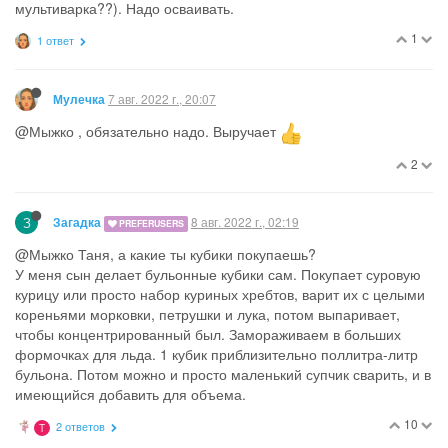
мультиварка??). Надо осваивать.
1
1 ответ
7 авг. 2022 г., 20:07
Мулечка
@Мыжко , обязательно надо. Выручает
2
З
8 авг. 2022 г., 02:19
Загадка
PREFERUSERS
@Мыжко Таня, а какие ты кубики покупаешь?
У меня сын делает бульонные кубики сам. Покупает суровую
курицу или просто набор куриных хребтов, варит их с целыми
кореньями морковки, петрушки и лука, потом выпаривает,
чтобы концентрированный был. Замораживаем в больших
формочках для льда. 1 кубик приблизительно поллитра-литр
бульона. Потом можно и просто маленький супчик сварить, и в
имеющийся добавить для объема.
10
2 ответов
T