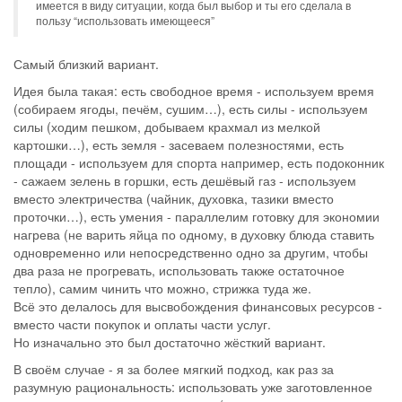
имеется в виду ситуации, когда был выбор и ты его сделала в
пользу “использовать имеющееся”
Самый близкий вариант.
Идея была такая: есть свободное время - используем время
(собираем ягоды, печём, сушим…), есть силы - используем
силы (ходим пешком, добываем крахмал из мелкой
картошки…), есть земля - засеваем полезностями, есть
площади - используем для спорта например, есть подоконник
- сажаем зелень в горшки, есть дешёвый газ - используем
вместо электричества (чайник, духовка, тазики вместо
проточки…), есть умения - параллелим готовку для экономии
нагрева (не варить яйца по одному, в духовку блюда ставить
одновременно или непосредственно одно за другим, чтобы
два раза не прогревать, использовать также остаточное
тепло), самим чинить что можно, стрижка туда же.
Всё это делалось для высвобождения финансовых ресурсов -
вместо части покупок и оплаты части услуг.
Но изначально это был достаточно жёсткий вариант.
В своём случае - я за более мягкий подход, как раз за
разумную рациональность: использовать уже заготовленное