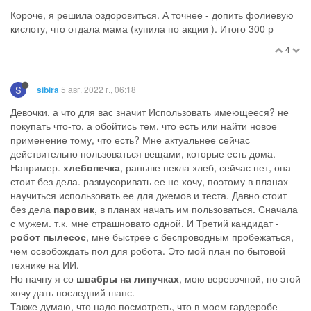
Короче, я решила оздоровиться. А точнее - допить фолиевую
кислоту, что отдала мама (купила по акции ). Итого 300 р
4
S
5 авг. 2022 г., 06:18
sibira
Девочки, а что для вас значит Использовать имеющееся? не
покупать что-то, а обойтись тем, что есть или найти новое
применение тому, что есть? Мне актуальнее сейчас
действительно пользоваться вещами, которые есть дома.
Например.
хлебопечка
, раньше пекла хлеб, сейчас нет, она
стоит без дела. размусоривать ее не хочу, поэтому в планах
научиться использовать ее для джемов и теста. Давно стоит
без дела
паровик
, в планах начать им пользоваться. Сначала
с мужем. т.к. мне страшновато одной. И Третий кандидат -
робот пылесос
, мне быстрее с беспроводным пробежаться,
чем освобождать пол для робота. Это мой план по бытовой
технике на ИИ.
Но начну я со
швабры на липучках
, мою веревочной, но этой
хочу дать последний шанс.
Также думаю, что надо посмотреть, что в моем гардеробе