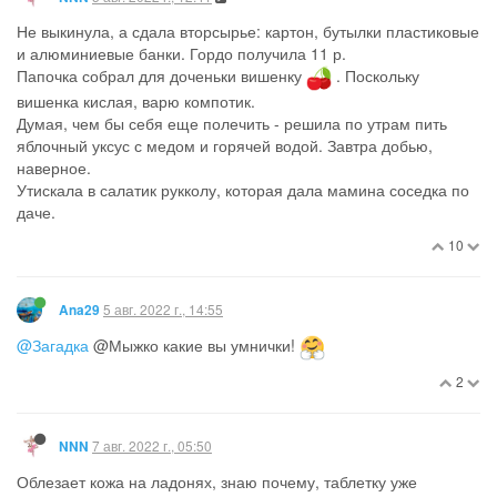
Не выкинула, а сдала вторсырье: картон, бутылки пластиковые
и алюминиевые банки. Гордо получила 11 р.
Папочка собрал для доченьки вишенку
. Поскольку
вишенка кислая, варю компотик.
Думая, чем бы себя еще полечить - решила по утрам пить
яблочный уксус с медом и горячей водой. Завтра добью,
наверное.
Утискала в салатик рукколу, которая дала мамина соседка по
даче.
10
5 авг. 2022 г., 14:55
Ana29
@Загадка
@Мыжко какие вы умнички!
2
7 авг. 2022 г., 05:50
NNN
Облезает кожа на ладонях, знаю почему, таблетку уже