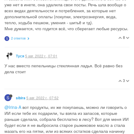
уже нет в инете, она удалила свои посты. Речь шла вообще о
всех видах деятельности и потребления, за которые нет
дополнительной оплаты (покупки, электроэнергия, вода,
тепло, ходьба пешком, умения - шитьë и тд).
Мне думается, что годится всё, что сберегает любые ресурсы.
8
2 ответов
S
5 авг. 2022 г., 07:01
Туся
У нас вместо пепельницы стеклянная ладья. Всё равно без
дела стоит
3
S
5 авг. 2022 г., 07:52
sibira
@Irina-A
вот продукты, их же покупаешь, можно ли говорить о
ИИ если тебе их подарили, ты взяла из запасов, которые
раньше сделала, собрала бесплатно в лесу? Вот для меня ИИ
будет если я не выбросила старое рыжиковое масло а стала
мазать его на пятки, или из всяких остатков сделала начинку