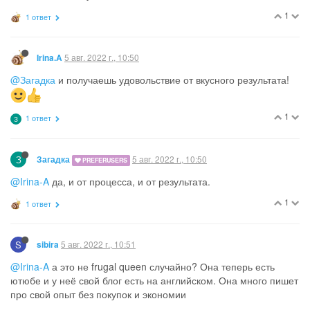
1
1 ответ
5 авг. 2022 г., 10:50
Irina.A
@Загадка
и получаешь удовольствие от вкусного результата!
1
1 ответ
З
З
5 авг. 2022 г., 10:50
Загадка
PREFERUSERS
@Irina-A
да, и от процесса, и от результата.
1
1 ответ
S
5 авг. 2022 г., 10:51
sibira
@Irina-A
а это не frugal queen случайно? Она теперь есть
ютюбе и у неё свой блог есть на английском. Она много пишет
про свой опыт без покупок и экономии