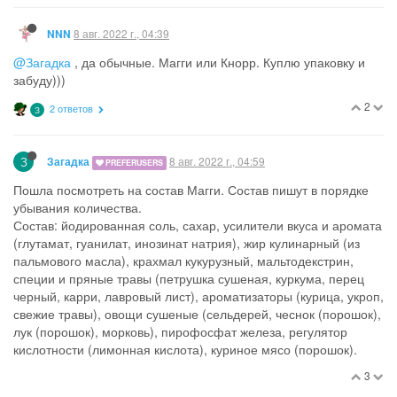
8 авг. 2022 г., 04:39
NNN
@Загадка
, да обычные. Магги или Кнорр. Куплю упаковку и
забуду)))
2
2 ответов
З
З
8 авг. 2022 г., 04:59
Загадка
PREFERUSERS
Пошла посмотреть на состав Магги. Состав пишут в порядке
убывания количества.
Состав: йодированная соль, сахар, усилители вкуса и аромата
(глутамат, гуанилат, инозинат натрия), жир кулинарный (из
пальмового масла), крахмал кукурузный, мальтодекстрин,
специи и пряные травы (петрушка сушеная, куркума, перец
черный, карри, лавровый лист), ароматизаторы (курица, укроп,
свежие травы), овощи сушеные (сельдерей, чеснок (порошок),
лук (порошок), морковь), пирофосфат железа, регулятор
кислотности (лимонная кислота), куриное мясо (порошок).
3