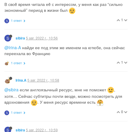
В своë время читала еë с интересом, у меня как раз “сильно
экономный” период в жизни был
1
1 ответ
S
S
5 авг. 2022 г., 10:56
sibira
@Irina-A
найди ее под этим же именем на ютюбе, она сейчас
переехала во Францию
1
1 ответ
5 авг. 2022 г., 10:58
Irina.A
@sibira
если англоязычный ресурс, мне не поможет
,
хотя… Сейчас субтитры почти везде, можно посмотреть для
вдохновения
. У меня ресурс времени есть
0
1 ответ
S
S
5 авг. 2022 г., 10:59
sibira