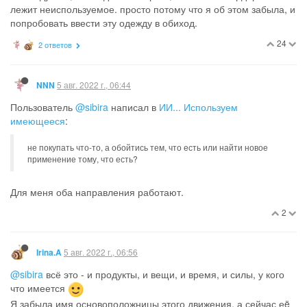
лежит неиспользуемое. просто потому что я об этом забыла, и
попробовать ввести эту одежду в обиход.
24
2 ответов
5 авг. 2022 г., 06:44
NNN
Пользователь
@sibira
написал в
ИИ... Используем
имеющееся
:
не покупать что-то, а обойтись тем, что есть или найти новое
применение тому, что есть?
Для меня оба направления работают.
2
5 авг. 2022 г., 06:56
Irina.A
@sibira
всё это - и продукты, и вещи, и время, и силы, у кого
что имеется
Я забыла имя основоположницы этого движения, а сейчас еë