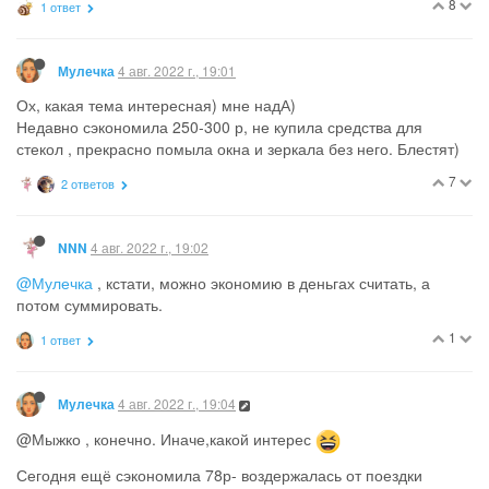
8
1 ответ
4 авг. 2022 г., 19:01
Мулечка
Ох, какая тема интересная) мне надА)
Недавно сэкономила 250-300 р, не купила средства для
стекол , прекрасно помыла окна и зеркала без него. Блестят)
7
2 ответов
4 авг. 2022 г., 19:02
NNN
@Мулечка
, кстати, можно экономию в деньгах считать, а
потом суммировать.
1
1 ответ
4 авг. 2022 г., 19:04
Мулечка
@Мыжко , конечно. Иначе,какой интерес
Сегодня ещё сэкономила 78р- воздержалась от поездки