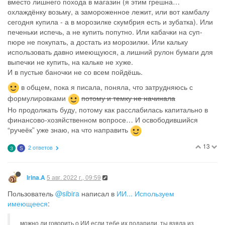
вместо лишнего похода в магазин (я этим грешна…
охлаждёнку возьму, а замороженное лежит, или вот камбалу
сегодня купила - а в морозилке скумбрия есть и зубатка). Или
печеньки испечь, а не купить попутно. Или кабачки на суп-
пюре не покупать, а достать из морозилки. Или кальку
использовать давно имеющуюся, а лишний рулон бумаги для
выпечки не купить, на кальке не хуже.
И в пустые баночки не со всем пойдёшь.
в общем, пока я писала, поняла, что затрудняюсь с
формулировками
потому и темку не начинала
Но продолжать буду, потому как расслабилась капитально в
финансово-хозяйственном вопросе… И освободившийся
“ручеёк” уже знаю, на что направить
13
2 ответов
З
S
5 авг. 2022 г., 09:59
Irina.A
Пользователь
@sibira
написал в
ИИ... Используем
имеющееся
:
можно ли говорить о ИИ если тебе их подарили, ты взяла из