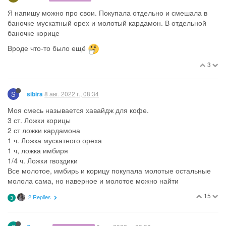
Я напишу можно про свои. Покупала отдельно и смешала в
баночке мускатный орех и молотый кардамон. В отдельной
баночке корице
Вроде что-то было ещё
3
S
8 авг. 2022 г., 08:34
sibira
Моя смесь называется хавайдж для кофе.
3 ст. Ложки корицы
2 ст ложки кардамона
1 ч. Ложка мускатного ореха
1 ч, ложка имбиря
1/4 ч. Ложки гвоздики
Все молотое, имбирь и корицу покупала молотые остальные
молола сама, но наверное и молотое можно найти
15
2 Replies
З