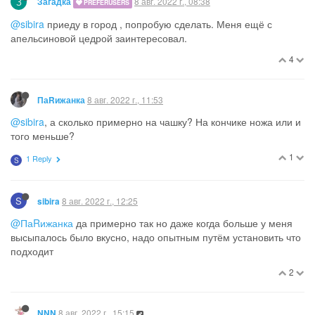
З
8 авг. 2022 г., 08:38
Загадка
PREFERUSERS
@sibira
приеду в город , попробую сделать. Меня ещё с
апельсиновой цедрой заинтересовал.
4
8 авг. 2022 г., 11:53
ПаRижанка
@sibira
, а сколько примерно на чашку? На кончике ножа или и
того меньше?
1
1 Reply
S
S
8 авг. 2022 г., 12:25
sibira
@ПаRижанка
да примерно так но даже когда больше у меня
высыпалось было вкусно, надо опытным путём установить что
подходит
2
8 авг. 2022 г., 15:15
NNN