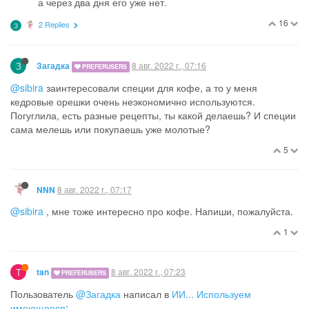
а через два дня его уже нет.
16
2 Replies
З
З
8 авг. 2022 г., 07:16
Загадка
PREFERUSERS
@sibira
заинтересовали специи для кофе, а то у меня
кедровые орешки очень неэкономично используются.
Погуглила, есть разные рецепты, ты какой делаешь? И специи
сама мелешь или покупаешь уже молотые?
5
8 авг. 2022 г., 07:17
NNN
@sibira
, мне тоже интересно про кофе. Напиши, пожалуйста.
1
T
8 авг. 2022 г., 07:23
tan
PREFERUSERS
Пользователь
@Загадка
написал в
ИИ... Используем
имеющееся
: