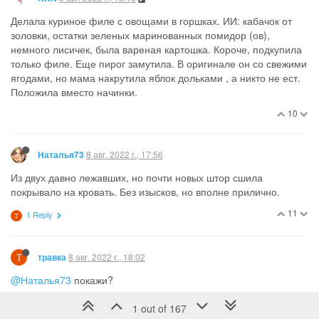
Делала куриное филе с овощами в горшках. ИИ: кабачок от
золовки, остатки зеленых маринованных помидор (ов),
немного лисичек, была вареная картошка. Короче, подкупила
только филе. Еще пирог замутила. В оригинале он со свежими
ягодами, но мама накрутила яблок дольками , а никто не ест.
Положила вместо начинки.
10
8 авг. 2022 г., 17:56
Наталья73
Из двух давно лежавших, но почти новых штор сшила
покрывало на кровать. Без изысков, но вполне прилично.
11
1 Reply
Т
Т
8 авг. 2022 г., 18:02
травка
@Наталья73
покажи?
4
1 Reply
1 out of 167