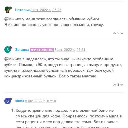
8 авг. 2022 г., 05:26
Наталья
@Мыжко у меня тоже всегда есть обычные кубики.
Я их иногда использую когда варю пельмени, гречку.
2
З
8 авг. 2022 г., 05:51
Загадка
PREFERUSERS
@Мыжко я надеялась, что ты знаешь какие-то особенные
кубики. Помню, в 90-е, когда из-за границы хлынули продукты,
купила я израильский бульонный порошок, там был сухой
концентрированный бульон. Вот о таком мечтаю.
3
S
8 авг. 2022 г., 07:10
sibira
Когда-то давно мне подарили в стеклянной баночке
смесь специй для кофе. Понравилось, поэтому нашла в
сети рецепт и с тех пор делаю его сама. Вот в начале
августа как раз сделала новую смесь, засыпала в