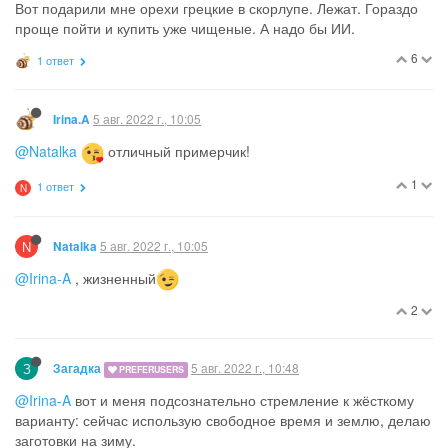
Вот подарили мне орехи грецкие в скорлупе. Лежат. Гораздо
проще пойти и купить уже чищеные. А надо бы ИИ.
6
1 ответ
5 авг. 2022 г., 10:05
Irina.A
@Natalka
отличный примерчик!
1
1 ответ
N
N
5 авг. 2022 г., 10:05
Natalka
@Irina-A
, жизненный
2
З
5 авг. 2022 г., 10:48
Загадка
PREFERUSERS
@Irina-A
вот и меня подсознательно стремление к жёсткому
варианту: сейчас использую свободное время и землю, делаю
заготовки на зиму.