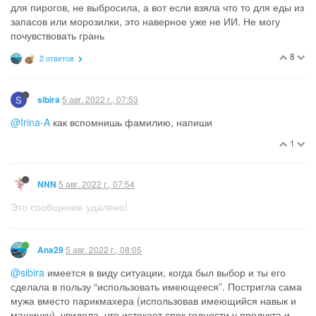
для пирогов, не выбросила, а вот если взяла что то для еды из
запасов или морозилки, это наверное уже не ИИ. Не могу
почувствовать грань
8
2 ответов
S
5 авг. 2022 г., 07:53
sibira
@Irina-A
как вспомнишь фамилию, напиши
1
5 авг. 2022 г., 07:54
NNN
Это сообщение удалено!
5 авг. 2022 г., 08:05
Ana29
@sibira
имеется в виду ситуации, когда был выбор и ты его
сделала в пользу “использовать имеющееся”. Постригла сама
мужа вместо парикмахера (использовав имеющийся навык и
машинку), увидела, что истекает срок годности у продукта и