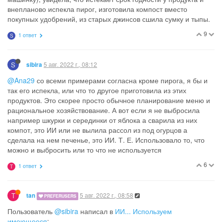
внепланово испекла пирог, изготовила компост вместо
покупных удобрений, из старых джинсов сшила сумку и тыпы.
9
1 ответ
S
S
5 авг. 2022 г., 08:12
sibira
@Ana29
со всеми примерами согласна кроме пирога, я бы и
так его испекла, или что то другое приготовила из этих
продуктов. Это скорее просто обычное планирование меню и
рациональное хозяйствование. А вот если я не выбросила
например шкурки и серединки от яблока а сварила из них
компот, это ИИ или не вылила рассол из под огурцов а
сделала на нем печенье, это ИИ. Т. Е. Использовало то, что
можно и выбросить или то что не используется
6
1 ответ
T
T
5 авг. 2022 г., 08:58
tan
PREFERUSERS
Пользователь
@sibira
написал в
ИИ... Используем
имеющееся
: