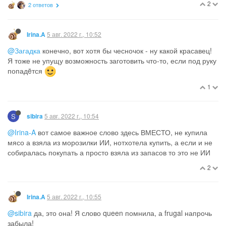
2
2 ответов
5 авг. 2022 г., 10:52
Irina.A
@Загадка
конечно, вот хотя бы чесночок - ну какой красавец!
Я тоже не упущу возможность заготовить что-то, если под руку
попадëтся
1
S
5 авг. 2022 г., 10:54
sibira
@Irina-A
вот самое важное слово здесь ВМЕСТО, не купила
мясо а взяла из морозилки ИИ, нотхотела купить, а если и не
собиралась покупать а просто взяла из запасов то это не ИИ
2
5 авг. 2022 г., 10:55
Irina.A
@sibira
да, это она! Я слово queen помнила, а frugal напрочь
забыла!