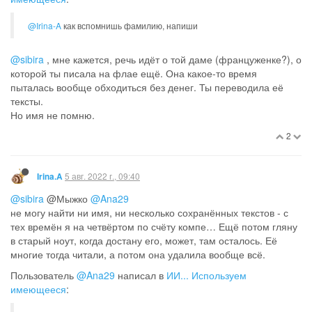
@Irina-A
как вспомнишь фамилию, напиши
@sibira
, мне кажется, речь идёт о той даме (француженке?), о
которой ты писала на флае ещё. Она какое-то время
пыталась вообще обходиться без денег. Ты переводила её
тексты.
Но имя не помню.
2
5 авг. 2022 г., 09:40
Irina.A
@sibira
@Мыжко
@Ana29
не могу найти ни имя, ни несколько сохранённых текстов - с
тех времён я на четвёртом по счёту компе… Ещё потом гляну
в старый ноут, когда достану его, может, там осталось. Её
многие тогда читали, а потом она удалила вообще всё.
Пользователь
@Ana29
написал в
ИИ... Используем
имеющееся
: