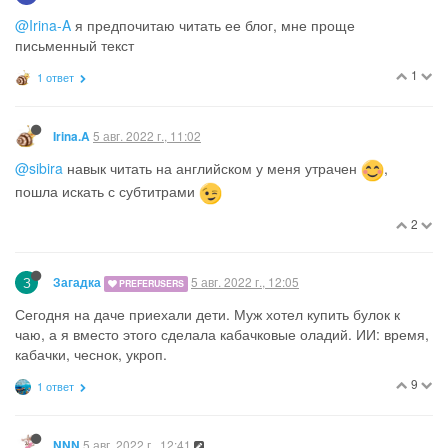
@Irina-A
я предпочитаю читать ее блог, мне проще
письменный текст
1
1 ответ
5 авг. 2022 г., 11:02
Irina.A
@sibira
навык читать на английском у меня утрачен
,
пошла искать с субтитрами
2
З
5 авг. 2022 г., 12:05
Загадка
PREFERUSERS
Сегодня на даче приехали дети. Муж хотел купить булок к
чаю, а я вместо этого сделала кабачковые оладий. ИИ: время,
кабачки, чеснок, укроп.
9
1 ответ
5 авг. 2022 г., 12:41
NNN