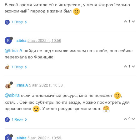
В своë время читала еë с интересом, у меня как раз “сильно
экономный” период в жизни был
1
1 Reply
S
S
5 авг. 2022 г., 10:56
sibira
@Irina-A
найди ее под этим же именем на ютюбе, она сейчас
переехала во Францию
1
1 Reply
5 авг. 2022 г., 10:58
Irina.A
@sibira
если англоязычный ресурс, мне не поможет
,
хотя… Сейчас субтитры почти везде, можно посмотреть для
вдохновения
. У меня ресурс времени есть
0
1 Reply
S
S
5 авг. 2022 г., 10:59
sibira