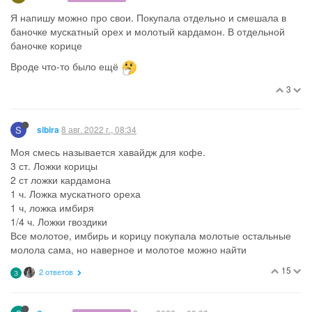
Я напишу можно про свои. Покупала отдельно и смешала в
баночке мускатный орех и молотый кардамон. В отдельной
баночке корице
Вроде что-то было ещё
3
S
8 авг. 2022 г., 08:34
sibira
Моя смесь называется хавайдж для кофе.
3 ст. Ложки корицы
2 ст ложки кардамона
1 ч. Ложка мускатного ореха
1 ч, ложка имбиря
1/4 ч. Ложки гвоздики
Все молотое, имбирь и корицу покупала молотые остальные
молола сама, но наверное и молотое можно найти
15
2 ответов
З