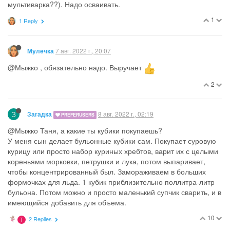
мультиварка??). Надо осваивать.
1
1 Reply
7 авг. 2022 г., 20:07
Мулечка
@Мыжко , обязательно надо. Выручает
2
З
8 авг. 2022 г., 02:19
Загадка
PREFERUSERS
@Мыжко Таня, а какие ты кубики покупаешь?
У меня сын делает бульонные кубики сам. Покупает суровую
курицу или просто набор куриных хребтов, варит их с целыми
кореньями морковки, петрушки и лука, потом выпаривает,
чтобы концентрированный был. Замораживаем в больших
формочках для льда. 1 кубик приблизительно поллитра-литр
бульона. Потом можно и просто маленький супчик сварить, и в
имеющийся добавить для объема.
10
2 Replies
T