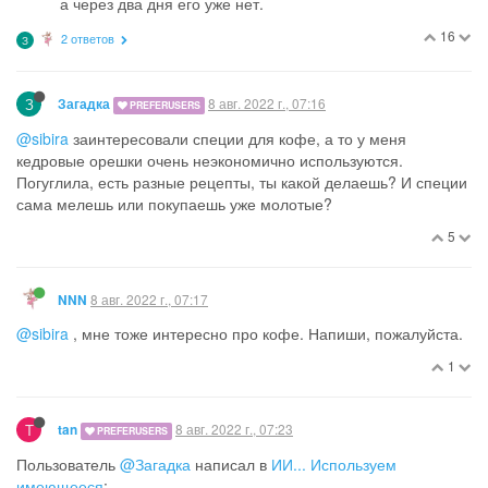
а через два дня его уже нет.
16
2 ответов
З
З
8 авг. 2022 г., 07:16
Загадка
PREFERUSERS
@sibira
заинтересовали специи для кофе, а то у меня
кедровые орешки очень неэкономично используются.
Погуглила, есть разные рецепты, ты какой делаешь? И специи
сама мелешь или покупаешь уже молотые?
5
8 авг. 2022 г., 07:17
NNN
@sibira
, мне тоже интересно про кофе. Напиши, пожалуйста.
1
T
8 авг. 2022 г., 07:23
tan
PREFERUSERS
Пользователь
@Загадка
написал в
ИИ... Используем
имеющееся
: