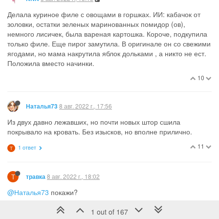
Делала куриное филе с овощами в горшках. ИИ: кабачок от
золовки, остатки зеленых маринованных помидор (ов),
немного лисичек, была вареная картошка. Короче, подкупила
только филе. Еще пирог замутила. В оригинале он со свежими
ягодами, но мама накрутила яблок дольками , а никто не ест.
Положила вместо начинки.
10
8 авг. 2022 г., 17:56
Наталья73
Из двух давно лежавших, но почти новых штор сшила
покрывало на кровать. Без изысков, но вполне прилично.
11
1 ответ
Т
Т
8 авг. 2022 г., 18:02
травка
@Наталья73
покажи?
4
1 ответ
1 out of 167