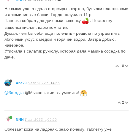
Не выкинула, а сдала вторсырье: картон, бутылки пластиковые
и алюминиевые банки. Гордо получила 11 р.
Папочка собрал для доченьки вишенку
. Поскольку
вишенка кислая, варю компотик.
Думая, чем бы себя еще полечить - решила по утрам пить
яблочный уксус с медом и горячей водой. Завтра добью,
наверное.
Утискала в салатик рукколу, которая дала мамина соседка по
даче.
10
5 авг. 2022 г., 14:55
Ana29
@Загадка
@Мыжко какие вы умнички!
2
7 авг. 2022 г., 05:50
NNN
Облезает кожа на ладонях, знаю почему, таблетку уже