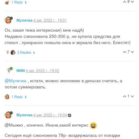
8
1 Reply
4 авг. 2022 г., 19:01
Мулечка
Ох, какая тема интересная) мне надА)
Недавно сэкономила 250-300 р, не купила средства для
стекол , прекрасно помыла окна и зеркала без него. Блестят)
7
2 Replies
4 авг. 2022 г., 19:02
NNN
@Мулечка
, кстати, можно экономию в деньгах считать, а
потом суммировать.
1
1 Reply
4 авг. 2022 г., 19:04
Мулечка
@Мыжко , конечно. Иначе,какой интерес
Сегодня ещё сэкономила 78р- воздержалась от поездки