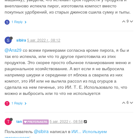
внепланово испекла пирог, изготовила компост вместо
покупных удобрений, из старых джинсов сшила сумку и тыпы.
9
1 Reply
S
S
5 авг. 2022 г., 08:12
sibira
@Ana29
со всеми примерами согласна кроме пирога, я бы и
так его испекла, или что то другое приготовила из этих
продуктов. Это скорее просто обычное планирование меню и
рациональное хозяйствование. А вот если я не выбросила
например шкурки и серединки от яблока а сварила из них
компот, это ИИ или не вылила рассол из под огурцов а
сделала на нем печенье, это ИИ. Т. Е. Использовало то, что
можно и выбросить или то что не используется
6
1 Reply
T
T
5 авг. 2022 г., 08:58
tan
PREFERUSERS
Пользователь
@sibira
написал в
ИИ... Используем
имеющееся
: