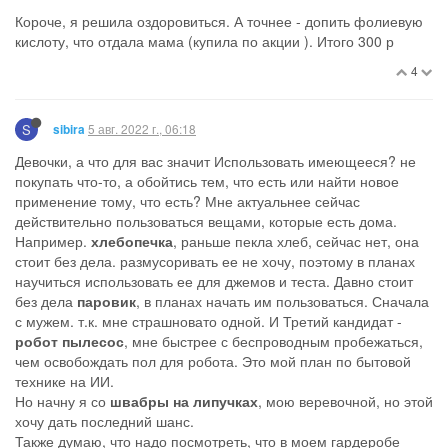
Короче, я решила оздоровиться. А точнее - допить фолиевую
кислоту, что отдала мама (купила по акции ). Итого 300 р
4
S
5 авг. 2022 г., 06:18
sibira
Девочки, а что для вас значит Использовать имеющееся? не
покупать что-то, а обойтись тем, что есть или найти новое
применение тому, что есть? Мне актуальнее сейчас
действительно пользоваться вещами, которые есть дома.
Например.
хлебопечка
, раньше пекла хлеб, сейчас нет, она
стоит без дела. размусоривать ее не хочу, поэтому в планах
научиться использовать ее для джемов и теста. Давно стоит
без дела
паровик
, в планах начать им пользоваться. Сначала
с мужем. т.к. мне страшновато одной. И Третий кандидат -
робот пылесос
, мне быстрее с беспроводным пробежаться,
чем освобождать пол для робота. Это мой план по бытовой
технике на ИИ.
Но начну я со
швабры на липучках
, мою веревочной, но этой
хочу дать последний шанс.
Также думаю, что надо посмотреть, что в моем гардеробе