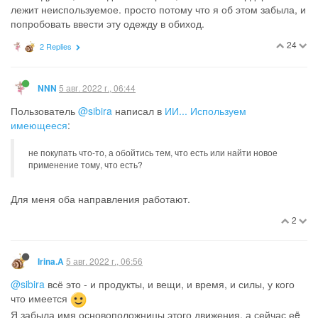
лежит неиспользуемое. просто потому что я об этом забыла, и
попробовать ввести эту одежду в обиход.
24
2 Replies
5 авг. 2022 г., 06:44
NNN
Пользователь
@sibira
написал в
ИИ... Используем
имеющееся
:
не покупать что-то, а обойтись тем, что есть или найти новое
применение тому, что есть?
Для меня оба направления работают.
2
5 авг. 2022 г., 06:56
Irina.A
@sibira
всё это - и продукты, и вещи, и время, и силы, у кого
что имеется
Я забыла имя основоположницы этого движения, а сейчас еë