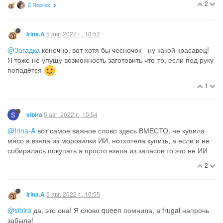
2
2 Replies
5 авг. 2022 г., 10:52
Irina.A
@Загадка
конечно, вот хотя бы чесночок - ну какой красавец!
Я тоже не упущу возможность заготовить что-то, если под руку
попадëтся
1
S
5 авг. 2022 г., 10:54
sibira
@Irina-A
вот самое важное слово здесь ВМЕСТО, не купила
мясо а взяла из морозилки ИИ, нотхотела купить, а если и не
собиралась покупать а просто взяла из запасов то это не ИИ
2
5 авг. 2022 г., 10:55
Irina.A
@sibira
да, это она! Я слово queen помнила, а frugal напрочь
забыла!