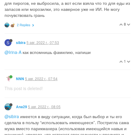
для пирогов, не выбросила, а вот если взяла что то для еды из
запасов или морозилки, это наверное уже не ИИ. Не могу
почувствовать грань
8
2 Replies
S
5 авг. 2022 г., 07:53
sibira
@Irina-A
как вспомнишь фамилию, напиши
1
5 авг. 2022 г., 07:54
NNN
This post is deleted!
5 авг. 2022 г., 08:05
Ana29
@sibira
имеется в виду ситуации, когда был выбор и ты его
сделала в пользу “использовать имеющееся”. Постригла сама
мужа вместо парикмахера (использовав имеющийся навык и
машинку), увидела, что истекает срок годности у продукта и