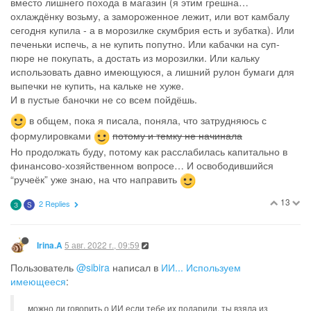
вместо лишнего похода в магазин (я этим грешна…
охлаждёнку возьму, а замороженное лежит, или вот камбалу
сегодня купила - а в морозилке скумбрия есть и зубатка). Или
печеньки испечь, а не купить попутно. Или кабачки на суп-
пюре не покупать, а достать из морозилки. Или кальку
использовать давно имеющуюся, а лишний рулон бумаги для
выпечки не купить, на кальке не хуже.
И в пустые баночки не со всем пойдёшь.
в общем, пока я писала, поняла, что затрудняюсь с
формулировками
потому и темку не начинала
Но продолжать буду, потому как расслабилась капитально в
финансово-хозяйственном вопросе… И освободившийся
“ручеёк” уже знаю, на что направить
13
2 Replies
З
S
5 авг. 2022 г., 09:59
Irina.A
Пользователь
@sibira
написал в
ИИ... Используем
имеющееся
:
можно ли говорить о ИИ если тебе их подарили, ты взяла из