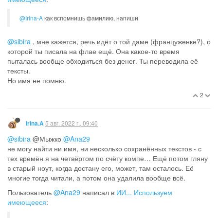
@Irina-A
как вспомнишь фамилию, напиши
@sibira
, мне кажется, речь идёт о той даме (француженке?), о
которой ты писала на флае ещё. Она какое-то время
пыталась вообще обходиться без денег. Ты переводила её
тексты.
Но имя не помню.
2
5 авг. 2022 г., 09:40
Irina.A
@sibira
@Мыжко
@Ana29
не могу найти ни имя, ни несколько сохранённых текстов - с
тех времён я на четвёртом по счёту компе… Ещё потом гляну
в старый ноут, когда достану его, может, там осталось. Её
многие тогда читали, а потом она удалила вообще всё.
Пользователь
@Ana29
написал в
ИИ... Используем
имеющееся
: