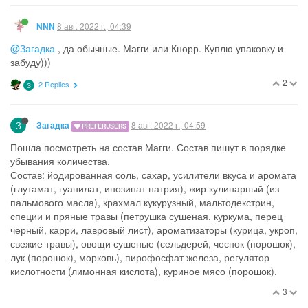
8 авг. 2022 г., 04:39
NNN
@Загадка
, да обычные. Магги или Кнорр. Куплю упаковку и
забуду)))
2
2 Replies
З
З
8 авг. 2022 г., 04:59
Загадка
PREFERUSERS
Пошла посмотреть на состав Магги. Состав пишут в порядке
убывания количества.
Состав: йодированная соль, сахар, усилители вкуса и аромата
(глутамат, гуанилат, инозинат натрия), жир кулинарный (из
пальмового масла), крахмал кукурузный, мальтодекстрин,
специи и пряные травы (петрушка сушеная, куркума, перец
черный, карри, лавровый лист), ароматизаторы (курица, укроп,
свежие травы), овощи сушеные (сельдерей, чеснок (порошок),
лук (порошок), морковь), пирофосфат железа, регулятор
кислотности (лимонная кислота), куриное мясо (порошок).
3