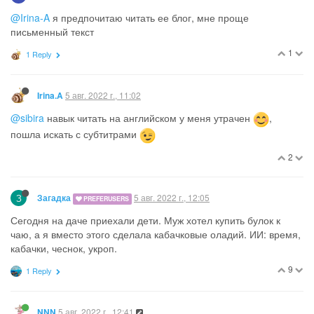
@Irina-A
я предпочитаю читать ее блог, мне проще
письменный текст
1
1 Reply
5 авг. 2022 г., 11:02
Irina.A
@sibira
навык читать на английском у меня утрачен
,
пошла искать с субтитрами
2
З
5 авг. 2022 г., 12:05
Загадка
PREFERUSERS
Сегодня на даче приехали дети. Муж хотел купить булок к
чаю, а я вместо этого сделала кабачковые оладий. ИИ: время,
кабачки, чеснок, укроп.
9
1 Reply
5 авг. 2022 г., 12:41
NNN