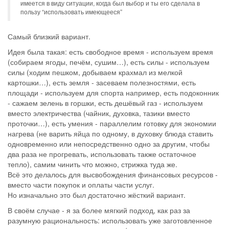
имеется в виду ситуации, когда был выбор и ты его сделала в
пользу “использовать имеющееся”
Самый близкий вариант.
Идея была такая: есть свободное время - используем время
(собираем ягоды, печём, сушим…), есть силы - используем
силы (ходим пешком, добываем крахмал из мелкой
картошки…), есть земля - засеваем полезностями, есть
площади - используем для спорта например, есть подоконник
- сажаем зелень в горшки, есть дешёвый газ - используем
вместо электричества (чайник, духовка, тазики вместо
проточки…), есть умения - параллелим готовку для экономии
нагрева (не варить яйца по одному, в духовку блюда ставить
одновременно или непосредственно одно за другим, чтобы
два раза не прогревать, использовать также остаточное
тепло), самим чинить что можно, стрижка туда же.
Всё это делалось для высвобождения финансовых ресурсов -
вместо части покупок и оплаты части услуг.
Но изначально это был достаточно жёсткий вариант.
В своём случае - я за более мягкий подход, как раз за
разумную рациональность: использовать уже заготовленное