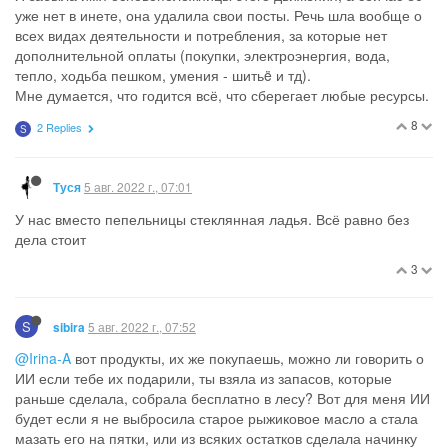
уже нет в инете, она удалила свои посты. Речь шла вообще о
всех видах деятельности и потребления, за которые нет
дополнительной оплаты (покупки, электроэнергия, вода,
тепло, ходьба пешком, умения - шитьë и тд).
Мне думается, что годится всё, что сберегает любые ресурсы.
8
2 Replies
S
5 авг. 2022 г., 07:01
Туся
У нас вместо пепельницы стеклянная ладья. Всё равно без
дела стоит
3
S
5 авг. 2022 г., 07:52
sibira
@Irina-A
вот продукты, их же покупаешь, можно ли говорить о
ИИ если тебе их подарили, ты взяла из запасов, которые
раньше сделала, собрала бесплатно в лесу? Вот для меня ИИ
будет если я не выбросила старое рыжиковое масло а стала
мазать его на пятки, или из всяких остатков сделала начинку