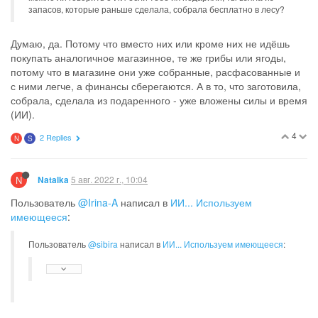
запасов, которые раньше сделала, собрала бесплатно в лесу?
Думаю, да. Потому что вместо них или кроме них не идёшь
покупать аналогичное магазинное, те же грибы или ягоды,
потому что в магазине они уже собранные, расфасованные и
с ними легче, а финансы сберегаются. А в то, что заготовила,
собрала, сделала из подаренного - уже вложены силы и время
(ИИ).
4
2 Replies
N
S
N
5 авг. 2022 г., 10:04
Natalka
Пользователь
@Irina-A
написал в
ИИ... Используем
имеющееся
:
Пользователь
@sibira
написал в
ИИ... Используем имеющееся
: