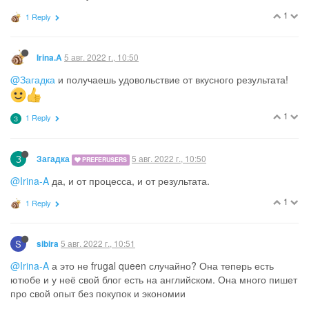
1
1 Reply
5 авг. 2022 г., 10:50
Irina.A
@Загадка
и получаешь удовольствие от вкусного результата!
1
1 Reply
З
З
5 авг. 2022 г., 10:50
Загадка
PREFERUSERS
@Irina-A
да, и от процесса, и от результата.
1
1 Reply
S
5 авг. 2022 г., 10:51
sibira
@Irina-A
а это не frugal queen случайно? Она теперь есть
ютюбе и у неё свой блог есть на английском. Она много пишет
про свой опыт без покупок и экономии