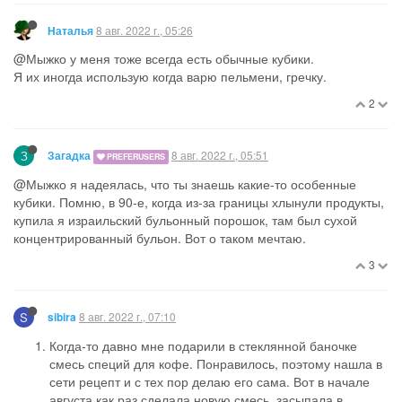
8 авг. 2022 г., 05:26
Наталья
@Мыжко у меня тоже всегда есть обычные кубики.
Я их иногда использую когда варю пельмени, гречку.
2
З
8 авг. 2022 г., 05:51
Загадка
PREFERUSERS
@Мыжко я надеялась, что ты знаешь какие-то особенные
кубики. Помню, в 90-е, когда из-за границы хлынули продукты,
купила я израильский бульонный порошок, там был сухой
концентрированный бульон. Вот о таком мечтаю.
3
S
8 авг. 2022 г., 07:10
sibira
Когда-то давно мне подарили в стеклянной баночке
смесь специй для кофе. Понравилось, поэтому нашла в
сети рецепт и с тех пор делаю его сама. Вот в начале
августа как раз сделала новую смесь, засыпала в