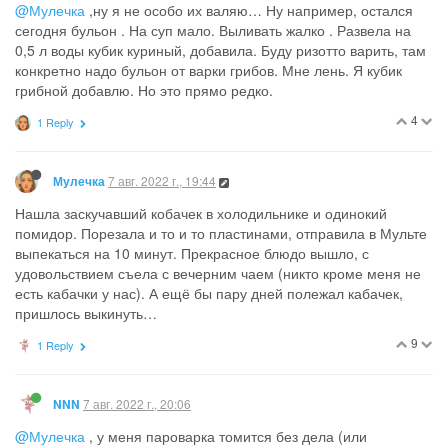
@Мулечка
,ну я не особо их валяю… Ну например, остался
сегодня бульон . На суп мало. Выливать жалко . Развела на
0,5 л воды кубик куриный, добавила. Буду ризотто варить, там
конкретно надо бульон от варки грибов. Мне лень. Я кубик
грибной добавлю. Но это прямо редко.
4
1 Reply
7 авг. 2022 г., 19:44
Мулечка
Нашла заскучавший кобачек в холодильнике и одинокий
помидор. Порезала и то и то пластинами, отправила в Мульте
выпекаться на 10 минут. Прекрасное блюдо вышло, с
удовольствием съела с вечерним чаем (никто кроме меня не
есть кабачки у нас). А ещё бы пару дней полежал кабачек,
пришлось выкинуть…
9
1 Reply
7 авг. 2022 г., 20:06
NNN
@Мулечка
, у меня пароварка томится без дела (или