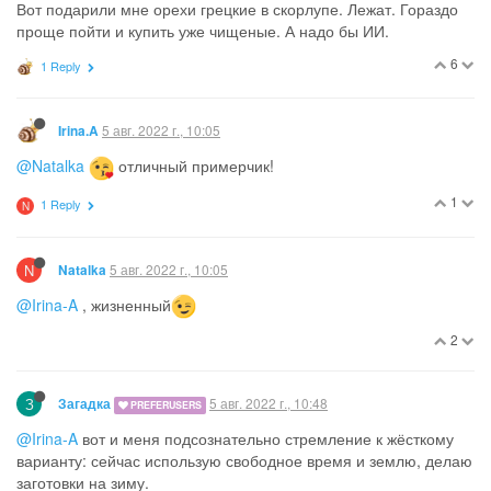
Вот подарили мне орехи грецкие в скорлупе. Лежат. Гораздо
проще пойти и купить уже чищеные. А надо бы ИИ.
6
1 Reply
5 авг. 2022 г., 10:05
Irina.A
@Natalka
отличный примерчик!
1
1 Reply
N
N
5 авг. 2022 г., 10:05
Natalka
@Irina-A
, жизненный
2
З
5 авг. 2022 г., 10:48
Загадка
PREFERUSERS
@Irina-A
вот и меня подсознательно стремление к жёсткому
варианту: сейчас использую свободное время и землю, делаю
заготовки на зиму.