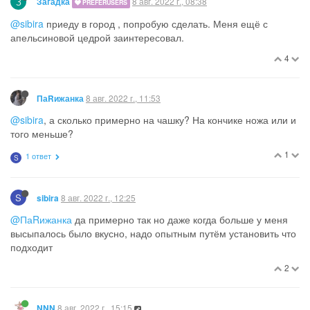
З
8 авг. 2022 г., 08:38
Загадка
PREFERUSERS
@sibira
приеду в город , попробую сделать. Меня ещё с
апельсиновой цедрой заинтересовал.
4
8 авг. 2022 г., 11:53
ПаRижанка
@sibira
, а сколько примерно на чашку? На кончике ножа или и
того меньше?
1
1 ответ
S
S
8 авг. 2022 г., 12:25
sibira
@ПаRижанка
да примерно так но даже когда больше у меня
высыпалось было вкусно, надо опытным путём установить что
подходит
2
8 авг. 2022 г., 15:15
NNN