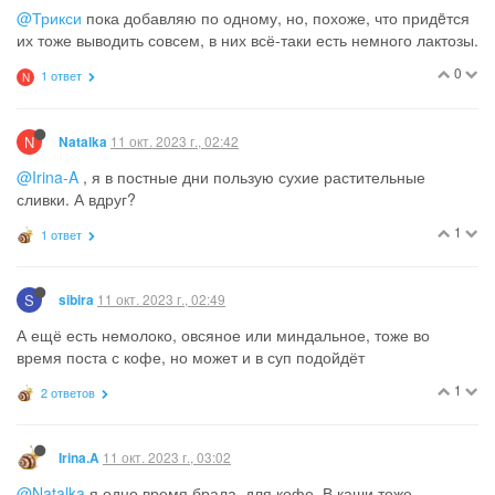
@Трикси
пока добавляю по одному, но, похоже, что придëтся
их тоже выводить совсем, в них всё-таки есть немного лактозы.
0
1 ответ
N
N
11 окт. 2023 г., 02:42
Natalka
@Irina-A
, я в постные дни пользую сухие растительные
сливки. А вдруг?
1
1 ответ
S
11 окт. 2023 г., 02:49
sibira
А ещё есть немолоко, овсяное или миндальное, тоже во
время поста с кофе, но может и в суп подойдёт
1
2 ответов
11 окт. 2023 г., 03:02
Irina.A
@Natalka
я одно время брала, для кофе. В каши тоже