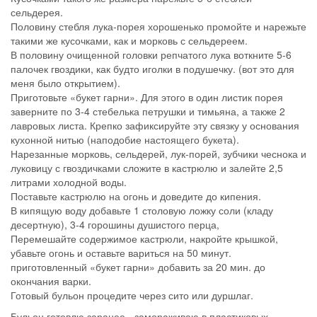
сельдерея.
Половину стебля лука-порея хорошенько промойте и нарежьте
такими же кусочками, как и морковь с сельдереем.
В половину очищенной головки репчатого лука воткните 5-6
палочек гвоздики, как будто иголки в подушечку. (вот это для
меня было открытием).
Приготовьте «букет гарни». Для этого в один листик порея
заверните по 3-4 стебелька петрушки и тимьяна, а также 2
лавровых листа. Крепко зафиксируйте эту связку у основания
кухонной нитью (наподобие настоящего букета).
Нарезанные морковь, сельдерей, лук-порей, зубчики чеснока и
луковицу с гвоздичками сложите в кастрюлю и залейте 2,5
литрами холодной воды.
Поставьте кастрюлю на огонь и доведите до кипения.
В кипящую воду добавьте 1 столовую ложку соли (кладу
десертную), 3-4 горошины душистого перца,
Перемешайте содержимое кастрюли, накройте крышкой,
убавьте огонь и оставьте вариться на 50 минут.
приготовленный «букет гарни» добавить за 20 мин. до
окончания варки.
Готовый бульон процедите через сито или дуршлаг.
Бульон готовлю заранее - замораживаю в пластиковых