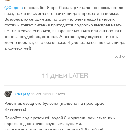
@Седона
о, спасибо! Я про Лактазар читала, но несколько лет
назад так и не смогла его найти нигде и прекратила поиски.
Возобновлю сегодня же, потому что очень надо (в любых
гостях и точках питания приходится подробно выспрашивать,
нет ли в соусе сливочек, в пюрешке молочка или сыворотки в
тесте… неудобняк, хоть как. А так капсулку скушаю - и хоть
можно поесть где-то без опаски. Я уже стараюсь не есть нигде,
а хочется же!).
3
11 ДНЕЙ LATER
23 окт. 2023 г., 16:23
Смарагд
Рецептик овощного бульона (найдено на просторах
Интернета)
Помойте под проточной водой 2 морковки, почистите их и
нарежьте достаточно крупными кусками.
Кусочками такого же размера нарежьте 5-6 стеблей