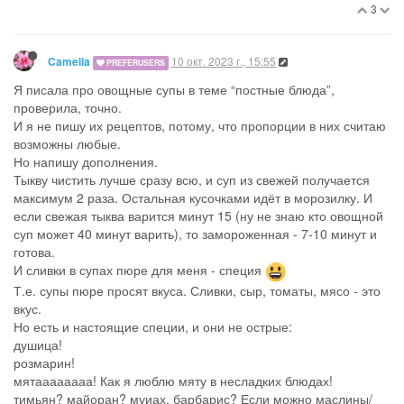
3
10 окт. 2023 г., 15:55
Camelia
PREFERUSERS
Я писала про овощные супы в теме “постные блюда”,
проверила, точно.
И я не пишу их рецептов, потому, что пропорции в них считаю
возможны любые.
Но напишу дополнения.
Тыкву чистить лучше сразу всю, и суп из свежей получается
максимум 2 раза. Остальная кусочками идёт в морозилку. И
если свежая тыква варится минут 15 (ну не знаю кто овощной
суп может 40 минут варить), то замороженная - 7-10 минут и
готова.
И сливки в супах пюре для меня - специя
Т.е. супы пюре просят вкуса. Сливки, сыр, томаты, мясо - это
вкус.
Но есть и настоящие специи, и они не острые:
душица!
розмарин!
мятаааааааа! Как я люблю мяту в несладких блюдах!
тимьян? майоран? муиах, барбарис? Если можно маслины/