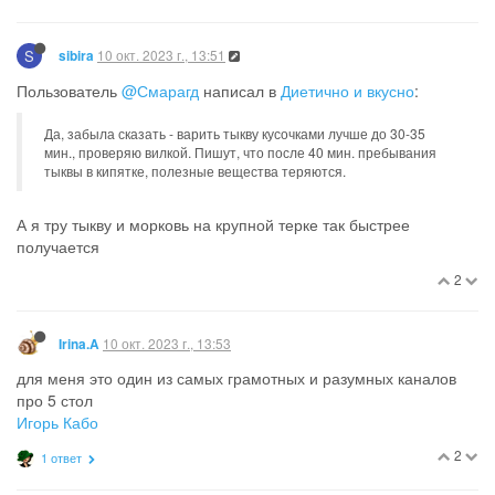
S
10 окт. 2023 г., 13:51
sibira
Пользователь
@Смарагд
написал в
Диетично и вкусно
:
Да, забыла сказать - варить тыкву кусочками лучше до 30-35
мин., проверяю вилкой. Пишут, что после 40 мин. пребывания
тыквы в кипятке, полезные вещества теряются.
А я тру тыкву и морковь на крупной терке так быстрее
получается
2
10 окт. 2023 г., 13:53
Irina.A
для меня это один из самых грамотных и разумных каналов
про 5 стол
Игорь Кабо
2
1 ответ