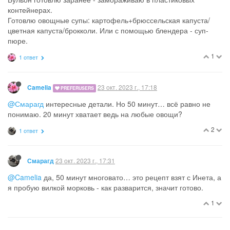
контейнерах.
Готовлю овощные супы: картофель+брюссельская капуста/
цветная капуста/брокколи. Или с помощью блендера - суп-
пюре.
1
1 ответ
23 окт. 2023 г., 17:18
Camelia
PREFERUSERS
@Смарагд
интересные детали. Но 50 минут… всё равно не
понимаю. 20 минут хватает ведь на любые овощи?
2
1 ответ
23 окт. 2023 г., 17:31
Смарагд
@Camelia
да, 50 минут многовато… это рецепт взят с Инета, а
я пробую вилкой морковь - как разварится, значит готово.
1