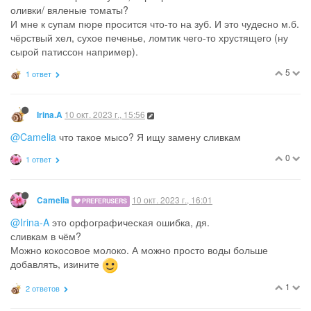
оливки/ вяленые томаты?
И мне к супам пюре просится что-то на зуб. И это чудесно м.б.
чёрствый хел, сухое печенье, ломтик чего-то хрустящего (ну
сырой патиссон например).
5
1 ответ
10 окт. 2023 г., 15:56
Irina.A
@Camelia
что такое мысо? Я ищу замену сливкам
0
1 ответ
10 окт. 2023 г., 16:01
Camelia
PREFERUSERS
@Irina-A
это орфографическая ошибка, дя.
сливкам в чём?
Можно кокосовое молоко. А можно просто воды больше
добавлять, изините
1
2 ответов