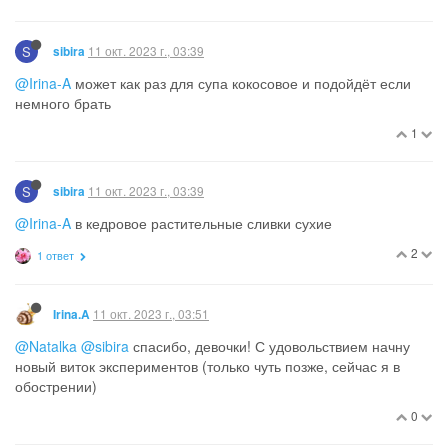
S
11 окт. 2023 г., 03:39
sibira
@Irina-A
может как раз для супа кокосовое и подойдёт если
немного брать
1
S
11 окт. 2023 г., 03:39
sibira
@Irina-A
в кедровое растительные сливки сухие
2
1 ответ
11 окт. 2023 г., 03:51
Irina.A
@Natalka
@sibira
спасибо, девочки! С удовольствием начну
новый виток экспериментов (только чуть позже, сейчас я в
обострении)
0