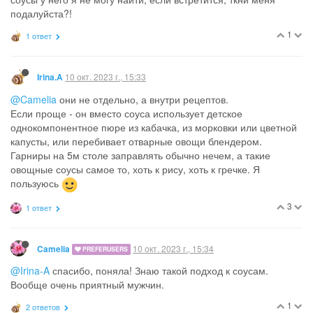
подалуйста?!
1
1 ответ
10 окт. 2023 г., 15:33
Irina.A
@Camelia
они не отдельно, а внутри рецептов.
Если проще - он вместо соуса использует детское
однокомпонентное пюре из кабачка, из морковки или цветной
капусты, или перебивает отварные овощи блендером.
Гарниры на 5м столе заправлять обычно нечем, а такие
овощные соусы самое то, хоть к рису, хоть к гречке. Я
пользуюсь
3
1 ответ
10 окт. 2023 г., 15:34
Camelia
PREFERUSERS
@Irina-A
спасибо, поняла! Знаю такой подход к соусам.
Вообще очень приятный мужчин.
1
2 ответов