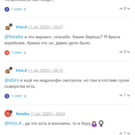
2
1 ответ
S
11 окт. 2023 г., 03:07
Irina.A
@Natalka
а это вариант, спасибо. Какие берёшь? Я брала
корейские, Крима что ли, давно дело было.
0
1 ответ
N
11 окт. 2023 г., 03:10
Irina.A
@sibira
я ещё на кедрокофе смотрела, но там в составе сухая
сыворотка есть.
1
1 ответ
S
N
11 окт. 2023 г., 03:24
Natalka
@Irina-A
, да что есть в магазине, то и беру
1