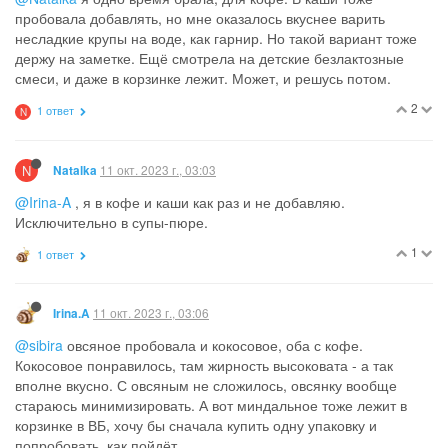
пробовала добавлять, но мне оказалось вкуснее варить
несладкие крупы на воде, как гарнир. Но такой вариант тоже
держу на заметке. Ещё смотрела на детские безлактозные
смеси, и даже в корзинке лежит. Может, и решусь потом.
2
1 ответ
N
N
11 окт. 2023 г., 03:03
Natalka
@Irina-A
, я в кофе и каши как раз и не добавляю.
Исключительно в супы-пюре.
1
1 ответ
11 окт. 2023 г., 03:06
Irina.A
@sibira
овсяное пробовала и кокосовое, оба с кофе.
Кокосовое понравилось, там жирность высоковата - а так
вполне вкусно. С овсяным не сложилось, овсянку вообще
стараюсь минимизировать. А вот миндальное тоже лежит в
корзинке в ВБ, хочу бы сначала купить одну упаковку и
попробовать, как пойдёт.