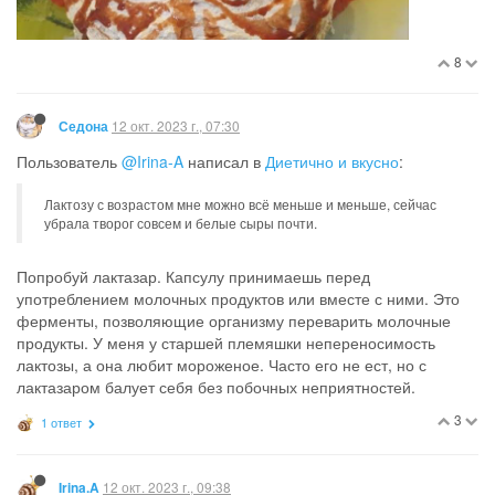
8
12 окт. 2023 г., 07:30
Седона
Пользователь
@Irina-A
написал в
Диетично и вкусно
:
Лактозу с возрастом мне можно всё меньше и меньше, сейчас
убрала творог совсем и белые сыры почти.
Попробуй лактазар. Капсулу принимаешь перед
употреблением молочных продуктов или вместе с ними. Это
ферменты, позволяющие организму переварить молочные
продукты. У меня у старшей племяшки непереносимость
лактозы, а она любит мороженое. Часто его не ест, но с
лактазаром балует себя без побочных неприятностей.
3
1 ответ
12 окт. 2023 г., 09:38
Irina.A