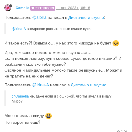
11 окт. 2023 г., 08:18
Camelia
PREFERUSERS
Пользователь
@sibira
написал в
Диетично и вкусно
:
@Irina-A
в кедровое растительные сливки сухие
И такое есть?! Вздыхаю… у нас этого никогда не будет
Ира, кокосовое немного можно в суп класть.
Если нельзя лактозу, купи соевое сухое детское питание? И
разбавляй сколько тебе нужно?
Овсяное и миндальные молоко такие безвкусные… Может и
не тратить на них денег?
Пользователь
@Irina-A
написал в
Диетично и вкусно
:
@Camelia
не, даже если и с ошибкой, что ты имела в виду?
Мисо?
Мясо я имела ввиду
Но творог ты ешь?
1