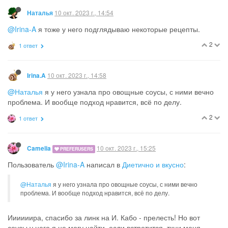
10 окт. 2023 г., 14:54
Наталья
@Irina-A
я тоже у него подглядываю некоторые рецепты.
2
1 ответ
10 окт. 2023 г., 14:58
Irina.A
@Наталья
я у него узнала про овощные соусы, с ними вечно
проблема. И вообще подход нравится, всё по делу.
2
1 ответ
10 окт. 2023 г., 15:25
Camelia
PREFERUSERS
Пользователь
@Irina-A
написал в
Диетично и вкусно
:
@Наталья
я у него узнала про овощные соусы, с ними вечно
проблема. И вообще подход нравится, всё по делу.
Иииииира, спасибо за линк на И. Кабо - прелесть! Но вот
соусы у него я не могу найти, если встретится, ткни меня