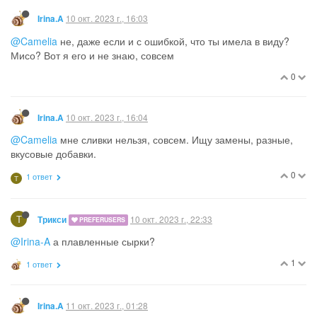
10 окт. 2023 г., 16:03
Irina.A
@Camelia
не, даже если и с ошибкой, что ты имела в виду?
Мисо? Вот я его и не знаю, совсем
0
10 окт. 2023 г., 16:04
Irina.A
@Camelia
мне сливки нельзя, совсем. Ищу замены, разные,
вкусовые добавки.
0
1 ответ
Т
Т
10 окт. 2023 г., 22:33
Трикси
PREFERUSERS
@Irina-A
а плавленные сырки?
1
1 ответ
11 окт. 2023 г., 01:28
Irina.A