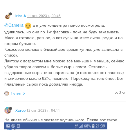
11 окт. 2023 г., 09:46
Irina.A
@Camelia
а я уже концентрат мисо посмотрела,
удивилась, но они по 1кг фасовка - пока не буду заказывать.
Мясо я готовлю, разное, а вот супы на мясе очень редко и на
втором бульоне.
Кокосовое молоко в ближайшее время куплю, уже записала в
список.
Лактозу с возрастом мне можно всё меньше и меньше, сейчас
убрала творог совсем и белые сыры почти. Остались
выдержанные сыры типа пармезана (в них почти нет лактозы)
и сливочное масло 82%, немного. Перехожу на топлёное. Вот
плавленый сырок пока добавляю иногда.
3
1 ответ
12 окт. 2023 г., 04:11
Хатор
На диете обычно не хватает вкусненького. Пекла вот такое