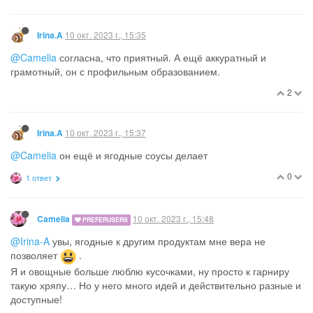
10 окт. 2023 г., 15:35
Irina.A
@Camelia
согласна, что приятный. А ещё аккуратный и
грамотный, он с профильным образованием.
2
10 окт. 2023 г., 15:37
Irina.A
@Camelia
он ещё и ягодные соусы делает
0
1 ответ
10 окт. 2023 г., 15:48
Camelia
PREFERUSERS
@Irina-A
увы, ягодные к другим продуктам мне вера не
позволяет
.
Я и овощные больше люблю кусочками, ну просто к гарниру
такую хряпу… Но у него много идей и действительно разные и
доступные!