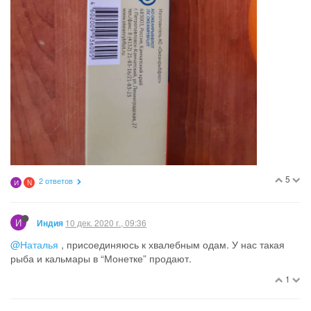
5
2 ответов
И
N
И
10 дек. 2020 г., 09:36
Индия
@Наталья
, присоединяюсь к хвалебным одам. У нас такая
рыба и кальмары в “Монетке” продают.
1