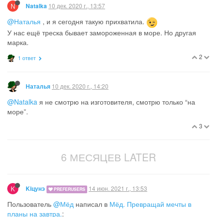
N
10 дек. 2020 г., 13:57
Natalka
@Наталья
, и я сегодня такую прихватила.
У нас ещё треска бывает замороженная в море. Но другая
марка.
2
1 ответ
10 дек. 2020 г., 14:20
Наталья
@Natalka
я не смотрю на изготовителя, смотрю только “на
море”.
3
6 МЕСЯЦЕВ LATER
K
14 июн. 2021 г., 13:53
Kiцунэ
PREFERUSERS
Пользователь
@Мёд
написал в
Мёд. Превращай мечты в
планы на завтра.
: