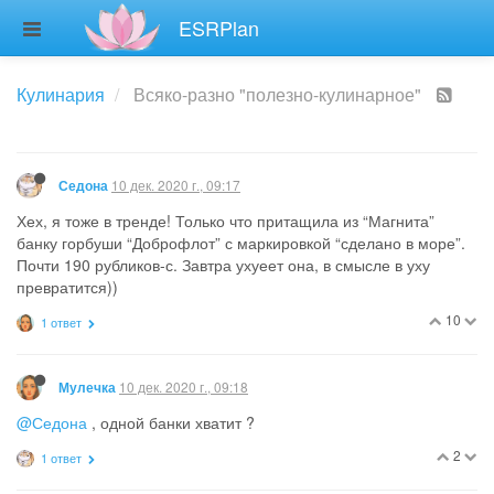
ESRPlan
Кулинария
Всяко-разно "полезно-кулинарное"
10 дек. 2020 г., 09:17
Седона
Хех, я тоже в тренде! Только что притащила из “Магнита”
банку горбуши “Доброфлот” с маркировкой “сделано в море”.
Почти 190 рубликов-с. Завтра ухуеет она, в смысле в уху
превратится))
10
1 ответ
10 дек. 2020 г., 09:18
Мулечка
@Седона
, одной банки хватит ?
2
1 ответ