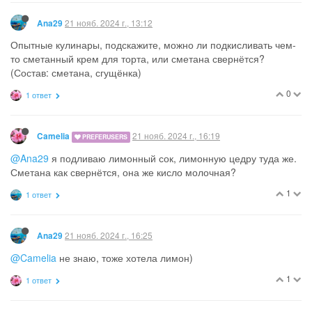
21 нояб. 2024 г., 13:12
Ana29
Опытные кулинары, подскажите, можно ли подкисливать чем-
то сметанный крем для торта, или сметана свернётся?
(Состав: сметана, сгущёнка)
0
1 ответ
21 нояб. 2024 г., 16:19
Camelia
PREFERUSERS
@Ana29
я подливаю лимонный сок, лимонную цедру туда же.
Сметана как свернётся, она же кисло молочная?
1
1 ответ
21 нояб. 2024 г., 16:25
Ana29
@Camelia
не знаю, тоже хотела лимон)
1
1 ответ