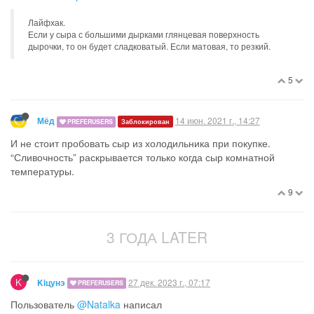
Лайфхак.
Если у сыра с большими дырками глянцевая поверхность
дырочки, то он будет сладковатый. Если матовая, то резкий.
5
14 июн. 2021 г., 14:27
Мёд
PREFERUSERS
Заблокирован
И не стоит пробовать сыр из холодильника при покупке.
“Сливочность” раскрывается только когда сыр комнатной
температуры.
9
3 ГОДА LATER
K
27 дек. 2023 г., 07:17
Kiцунэ
PREFERUSERS
Пользователь
@Natalka
написал