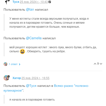
25 янв. 2024 г., 10:43
Туся
Пользователь
@tan
написал
У меня котлеты стали всегда вкусными получаться, когда я
начала их в пароварке готовить. Очень сочные и мягкие
получаются, детям нравятся больше, чем жареные.
Пользователь
@Camelia
написал
мой рецепт хороших котлет : много лука, много булки, отбить да,
сильно
. Обжарить, тушить на ребре.
9
1 ответ
25 янв. 2024 г., 16:55
Хатор
Пользователь
@Туся
написал в
Всяко-разно "полезно-
кулинарное"
:
я начала их в пароварке готовить