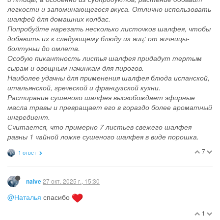
легкости и запоминающегося вкуса. Отлично использовать
шалфей для домашних колбас.
Попробуйте нарезать несколько листочков шалфея, чтобы
добавить их к следующему блюду из яиц: от яичницы-
болтуньи до омлета.
Особую пикантность листья шалфея придадут тертым
сырам и овощным начинкам для пирогов.
Наиболее удачны для применения шалфея блюда испанской,
итальянской, греческой и французской кухни.
Растирание сушеного шалфея высвобождает эфирные
масла травы и превращает его в гораздо более ароматный
ингредиент.
Считается, что примерно 7 листьев свежего шалфея
равны 1 чайной ложке сушеного шалфея в виде порошка.
7
1 ответ
27 окт. 2025 г., 15:30
naive
@Наталья
спасибо
1