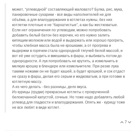
может, “углеводной” составляющей маловато? Булка, рис, мука,
панировочные сухарики - все виды наполнителей не для
объёма, а для влагоудержания в котлетах нужны, без них
котлетки плотные и не “бархатистые”, а как бы жестковатые.
Если нет ограничения по углеводам, можно попробовать
добавить белый батон без корочек, но его нужно залить
кипящим молоком или водой и выдержать или хорошо прогреть,
чтобы хлебная масса была не крошками, а от прогрева и
выдержки в горячем стала однородной тягучей белой массой, и
вот её уже остудить и вмешивать в фарш, и выбивать потом до
однородности. А лук попробовать не крутить, а измельчить в
мелкую крошку в блендере или измельчителе. При резке лука
такими ножами он не будет кашей, а будет крошкой, и сок отдаст
не сразу в фарш, делая его серым и жидковатым, а при готовке в
котлетную массу.
А из чего делать - без разницы, дело вкуса.
Из курицы (грудки) прекрасные котлеты с прокрученной
белокочанной капустой, сочные. Но тоже надо добавлять любой
углевод для гладкости и влагоудержания. Опять же - курицу тоже
не все любят в виде котлет.
7