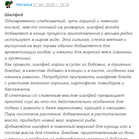
27 окт. 2025 г., 15:15
Наталья
Шалфей
Одновременно сладковатый, чуть горький и немного
кислый, чем-то похожий на розмарин, шалфей всегда
добавляют в конце процесса приготовления и весьма редко
используют в сыром виде. Эта сильная, слегка мятная и
мускусная на вкус трава обычно добавляется для
ароматизации колбас и начинки для жирного мяса (свинины
и гусятины).
Как правило, шалфей хорош в супах из бобовых, в тушеных
блюдах, в качестве добавки в клецки и в пасте, особенно как
начинка равиоли. Попробуйте приправить шалфеем блюда
с участием зеленого горошка, картофеля, помидоров и
баклажанов.
В сочетании со сливочным маслом шалфей превращает
простой соус во что-то действительно особенное для
подачи с равиоли и даже варениками, курицей и овощами.
Пара листочков растения, добавленных в растительное
масло, придадут новый вкус жареной рыбе.
Добавляйте шалфей в лимонный маринад для курицы или в
состав масла для стейка. Блюдам, приготовленным из дичи
и птицы, а особенно из субпродуктов, растение добавит