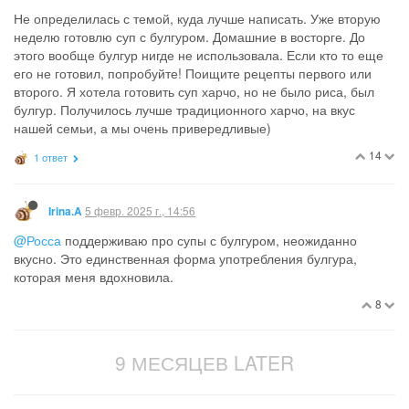
Не определилась с темой, куда лучше написать. Уже вторую
неделю готовлю суп с булгуром. Домашние в восторге. До
этого вообще булгур нигде не использовала. Если кто то еще
его не готовил, попробуйте! Поищите рецепты первого или
второго. Я хотела готовить суп харчо, но не было риса, был
булгур. Получилось лучше традиционного харчо, на вкус
нашей семьи, а мы очень привередливые)
14
1 ответ
5 февр. 2025 г., 14:56
Irina.A
@Росса
поддерживаю про супы с булгуром, неожиданно
вкусно. Это единственная форма употребления булгура,
которая меня вдохновила.
8
9 МЕСЯЦЕВ LATER