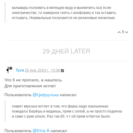
кальмары положить в кипящую воду и выключить газ( если
электричество, то наверное снять с конфорки) и так оставить
остывать. Нормальные получаются не резиновые нисколько.
5
29 ДНЕЙ LATER
25 янв. 2024 г., 10:38
Туся
Что б не пропало, а нашлось.
Для приготовления котлет
Пользователь
@Цифрулька
написал
секрет вкусных котлет в том, что фарш надо хорошенько
покидать! Берёшь и кидаешь, прям с силой, а не просто подняла
и само с руки упало. Раз так 20, ч т об прям отбитое было.
Пользователь
@Irina-A
написал