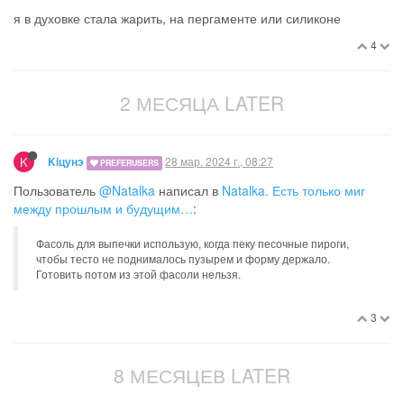
я в духовке стала жарить, на пергаменте или силиконе
4
2 МЕСЯЦА LATER
K
28 мар. 2024 г., 08:27
Kiцунэ
PREFERUSERS
Пользователь
@Natalka
написал в
Natalka. Есть только миг
между прошлым и будущим…
:
Фасоль для выпечки использую, когда пеку песочные пироги,
чтобы тесто не поднималось пузырем и форму держало.
Готовить потом из этой фасоли нельзя.
3
8 МЕСЯЦЕВ LATER