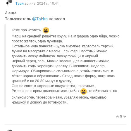
25 янв. 2024 г., 10:41
Туся
И ещё
Пользователь
@ТаНго
написал
Тоже про котлеты
Фарш на средней решётке кручу. На кг фарша одно яйцо, можно
просто желток, одна луковица.
Остальное куда понесёт - булка в молоке, картофель тёртый,
лучше на мясорубке с мясом. Если фарш постный можно
добавить ложку майонеза. Ложку горчицы в жирный.
Чёрный перец, соль. Можно зелени. Для пышности можно
добавить соды хорошую щепотку. Вывешивать недолго.
Формирую. Обжариваю на сильном огне, чтобы схватились и
лёгкая корочка образовалась. Складываю в форму, накрываю
крышкой и на 20-30 минут в духовку.
Они не совсем жаренные получаются, но сочные.
Рс если не в промышленных масштабах
, то обжариваю на
сильном огне, переворачиваю, убавляю огонь, накрываю
крышкой и довожу до готовности .
9