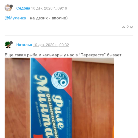
10 дек. 2020 г., 09:19
Седона
@Мулечка
, на двоих - вполне)
2
10 дек. 2020 г., 09:32
Наталья
Еще такая рыба и кальмары у нас в “Перекресте” бывает