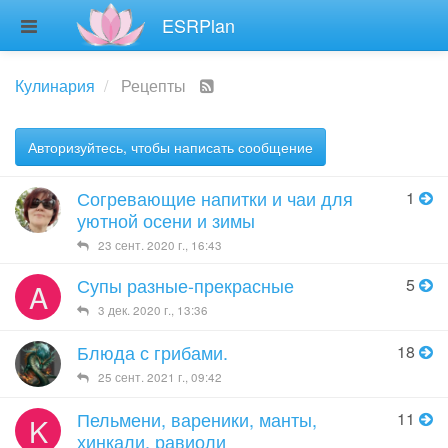
ESRPlan
Кулинария
Рецепты
Авторизуйтесь, чтобы написать сообщение
Согревающие напитки и чаи для
1
уютной осени и зимы
23 сент. 2020 г., 16:43
Супы разные-прекрасные
5
A
3 дек. 2020 г., 13:36
Блюда с грибами.
18
25 сент. 2021 г., 09:42
Пельмени, вареники, манты,
11
K
хинкали, равиоли